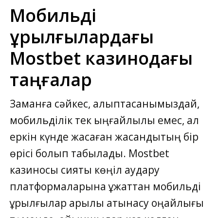
Мобильді
құрылғылардағы
Mostbet казинодағы
таңғалар
Заманға сәйкес, қалыптасқанымыздай,
мобильділік тек ыңғайлылық емес, ал
еркін күнде жасаған жасандықтың бір
өрісі болып табылады. Mostbet
казиносы сияқты көңіл аудару
платформаларына құжаттан мобильді
құрылғылар арқылы қатынасу оңайлығы