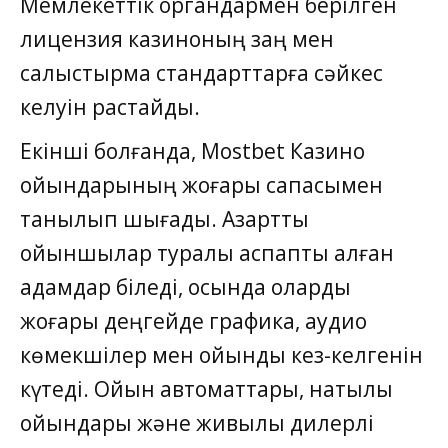
Мемлекеттік органдармен берілген
лицензия казиноның заң мен
салыстырма стандарттарға сәйкес
келуін растайды.
Екінші болғанда, Mostbet Казино
ойындарының жоғары сапасымен
танылып шығады. Азартты
ойыншылар туралы аспапты алған
адамдар біледі, осында оларды
жоғары деңгейде графика, аудио
көмекшілер мен ойындық кез-келгенін
күтеді. Ойын автоматтары, нақтылық
ойындары және живылы дилерлі