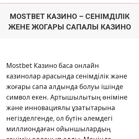
MOSTBET КАЗИНО – СЕНIМДIЛIК
ЖЕНЕ ЖОГАРЫ САПАЛЫ КАЗИНО
Du är här:
Mostbet Казино басқа онлайн
казинолар арасында сенімділік және
жоғары сапа алдында болуы ішінде
символ екен. Артықшылықтың өніміне
және инновациялық ұзақтықтарына
негізделгенде, ол бүтін әлемдегі
миллиондаған ойыншылардың