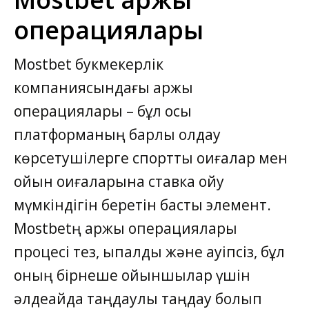
операциялары
Mostbet букмекерлік
компаниясындағы қаржы
операциялары – бұл осы
платформаның барлық қолдау
көрсетушілерге спорттық оқиғалар мен
ойын оқиғаларына ставка қойу
мүмкіндігін беретін басты элемент.
Mostbetң қаржы операциялары
процесі тез, ықпалды және қауіпсіз, бұл
оның бірнеше ойыншылар үшін
әлдеқайда таңдаулы таңдау болып