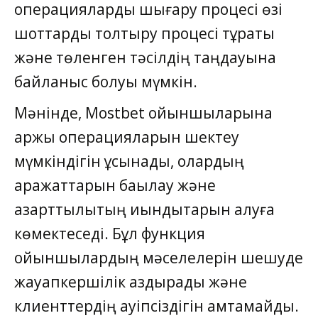
операцияларды шығару процесі өзі
шоттарды толтыру процесі тұрақты
және төленген тәсілдің таңдауына
байланыс болуы мүмкін.
Мәнінде, Mostbet ойыншыларына
қаржы операцияларын шектеу
мүмкіндігін ұсынады, олардың
қаражаттарын бақылау және
азарттылықтың қиындықтарын алуға
көмектеседі. Бұл функция
ойыншылардың мәселелерін шешуде
жауапкершілік аздырады және
клиенттердің қауіпсіздігін қамтамайды.