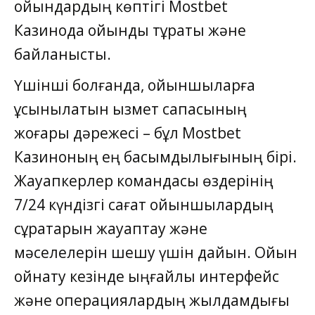
ойындардың көптігі Mostbet
Казинода ойынды тұрақты және
байланысты.
Үшінші болғанда, ойыншыларға
ұсынылатын қызмет сапасының
жоғары дәрежесі – бұл Mostbet
Казиноның ең басымдылығының бірі.
Жауапкерлер командасы өздерінің
7/24 күндізгі сағат ойыншылардың
сұрақтарын жауаптау және
мәселелерін шешу үшін дайын. Ойын
ойнату кезінде ыңғайлы интерфейс
және операциялардың жылдамдығы