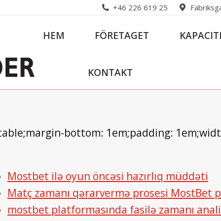
+46 226 619 25
Fabriksg
HEM
FÖRETAGET
KAPACIT
KONTAKT
table;margin-bottom: 1em;padding: 1em;widt
Mostbet ilə oyun öncəsi hazırlıq müddəti
Matç zamanı qərarvermə prosesi MostBet 
mostbet platformasında fasilə zamanı anali