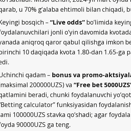
qarab, u 70% g‘alaba ehtimoli bilan chiqadi, 
Keyingi bosqich –
“Live odds”
bo‘limida keyin
foydalanuvchilari jonli o‘yin davomida kvotada
yanada aniqroq qaror qabul qilishga imkon ber
birinchi 10 daqiqada kvota 1.80‑dan 1.65‑ga pa
edi.
Uchinchi qadam –
bonus va promo‑aktsiyala
(maksimal 200000UZS) va
“Free bet 5000UZS
qatlamini beradi, chunki foydalanuvchi yo‘qoti
“Betting calculator” funksiyasidan foydalanis
jami 100000UZS stavka qo‘shadi; agar foydala
foyda 90000UZS ga teng.