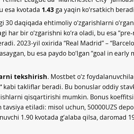
bu esa kvotada
1.43
ga yaqin ko‘rsatkich beradi
gi 30 daqiqada ehtimoliy o‘zgarishlarni o‘rga
gi har bir o‘zgarishni ko‘ra oladi, bu esa “pr
adi. 2023-yil oxirida “Real Madrid” – “Barcel
saygan, bu esa paydo bo‘lgan “goal in early m
rni tekshirish
. Mostbet o‘z foydalanuvchil
”
kabi takliflar beradi. Bu bonuslar oddiy stav
shlarni qisqartirishi mumkin. Bonus koeffitsie
h tavsiya etiladi: misol uchun, 50000UZS depo
nuvchi 1.90 kvotada g‘alaba qilsa, daromad 1