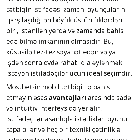
tətbiqin istifadəsi zamanı oyunçuların
qarşılaşdığı ən böyük üstünlüklərdən
biri, istənilən yerdə və zamanda bahis
edə bilmə imkanının olmasıdır. Bu,
xüsusilə tez-tez səyahət edən və ya
işdən sonra evdə rahatlıqla əylənmək
istəyən istifadəçilər üçün ideal seçimdir.
Mostbet-in mobil tətbiqi ilə bahis
etməyin əsas
avantajları
arasında sadə
və intuitiv interfeys də yer alır.
İstifadəçilər asanlıqla istədikləri oyunu
tapa bilər və heç bir texniki çətinliklə