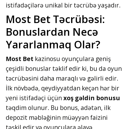
istifadəçilərə unikal bir təcrübə yaşadır.
Most Bet Təcrübəsi:
Bonuslardan Necə
Yararlanmaq Olar?
Most Bet
kazinosu oyunçulara geniş
çeşidli bonuslar təklif edir ki, bu da oyun
təcrübəsini daha maraqlı və gəlirli edir.
İlk növbədə, qeydiyyatdan keçən hər bir
yeni istifadəçi üçün
xoş gəldin bonusu
təqdim olunur. Bu bonus, adətən, ilk
depozit məbləğinin müəyyən faizini
təşkil edir və oyunçulara əlavə