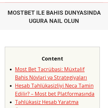
MOSTBET ILE BAHIS DUNYASINDA
UGURA NAIL OLUN
Du är här:
Content
Most Bet Təcrübəsi: Müxtəlif
Bahis Növləri və Strategiyaları
Hesab Təhlükəsizliyi Necə Təmin
Edilir? – Most bet Platformasında
Təhlükəsiz Hesab Yaratma