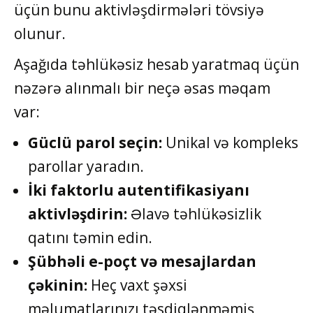
üçün bunu aktivləşdirmələri tövsiyə
olunur.
Aşağıda təhlükəsiz hesab yaratmaq üçün
nəzərə alınmalı bir neçə əsas məqam
var:
Güclü parol seçin:
Unikal və kompleks
parollar yaradın.
İki faktorlu autentifikasiyanı
aktivləşdirin:
Əlavə təhlükəsizlik
qatını təmin edin.
Şübhəli e-poçt və mesajlardan
çəkinin:
Heç vaxt şəxsi
məlumatlarınızı təsdiqlənməmiş