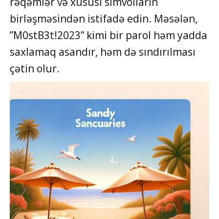
rəqəmlər və xüsusi simvolların
birləşməsindən istifadə edin. Məsələn,
”M0stB3t!2023” kimi bir parol həm yadda
saxlamaq asandır, həm də sındırılması
çətin olur.