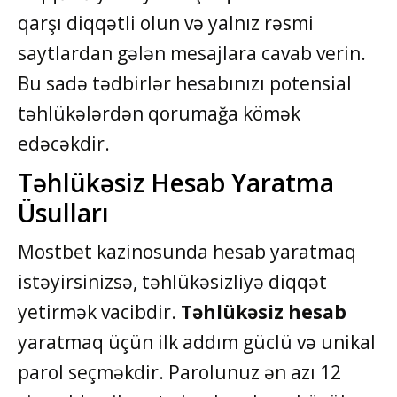
qarşı diqqətli olun və yalnız rəsmi
saytlardan gələn mesajlara cavab verin.
Bu sadə tədbirlər hesabınızı potensial
təhlükələrdən qorumağa kömək
edəcəkdir.
Təhlükəsiz Hesab Yaratma
Üsulları
Mostbet kazinosunda hesab yaratmaq
istəyirsinizsə, təhlükəsizliyə diqqət
yetirmək vacibdir.
Təhlükəsiz hesab
yaratmaq üçün ilk addım güclü və unikal
parol seçməkdir. Parolunuz ən azı 12