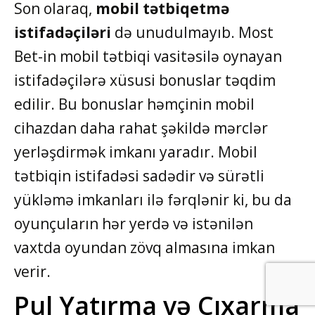
Son olaraq,
mobil tətbiqetmə
istifadəçiləri
də unudulmayıb. Most
Bet-in mobil tətbiqi vasitəsilə oynayan
istifadəçilərə xüsusi bonuslar təqdim
edilir. Bu bonuslar həmçinin mobil
cihazdan daha rahat şəkildə mərclər
yerləşdirmək imkanı yaradır. Mobil
tətbiqin istifadəsi sadədir və sürətli
yükləmə imkanları ilə fərqlənir ki, bu da
oyunçuların hər yerdə və istənilən
vaxtda oyundan zövq almasına imkan
verir.
Pul Yatırma və Çıxarma