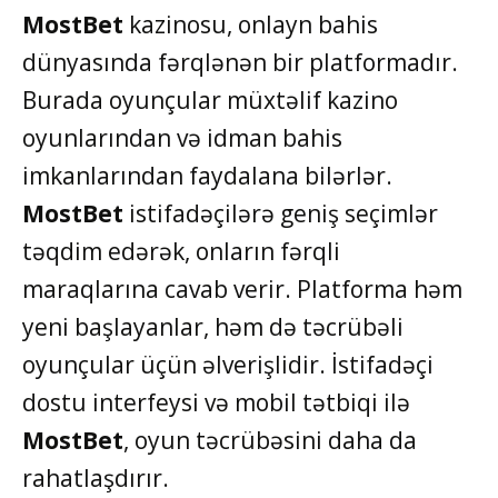
MostBet
kazinosu, onlayn bahis
dünyasında fərqlənən bir platformadır.
Burada oyunçular müxtəlif kazino
oyunlarından və idman bahis
imkanlarından faydalana bilərlər.
MostBet
istifadəçilərə geniş seçimlər
təqdim edərək, onların fərqli
maraqlarına cavab verir. Platforma həm
yeni başlayanlar, həm də təcrübəli
oyunçular üçün əlverişlidir. İstifadəçi
dostu interfeysi və mobil tətbiqi ilə
MostBet
, oyun təcrübəsini daha da
rahatlaşdırır.