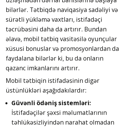
üzləşmədən dərhal bahislərinə başlaya
bilərlər. Tətbiqdə naviqasiya sadəliyi və
sürətli yükləmə vaxtları, istifadəçi
təcrübəsini daha da artırır. Bundan
əlavə, mobil tətbiq vasitəsilə oyunçular
xüsusi bonuslar və promosyonlardan da
faydalana bilərlər ki, bu da onların
qazanc imkanlarını artırır.
Mobil tətbiqin istifadəsinin digər
üstünlükləri aşağıdakılardır:
Güvənli ödəniş sistemləri:
İstifadəçilər şəxsi məlumatlarının
təhlükəsizliyindən narahat olmadan