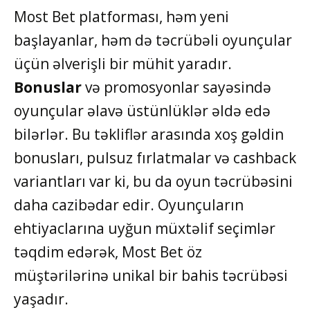
Most Bet platforması, həm yeni
başlayanlar, həm də təcrübəli oyunçular
üçün əlverişli bir mühit yaradır.
Bonuslar
və promosyonlar sayəsində
oyunçular əlavə üstünlüklər əldə edə
bilərlər. Bu təkliflər arasında xoş gəldin
bonusları, pulsuz fırlatmalar və cashback
variantları var ki, bu da oyun təcrübəsini
daha cazibədar edir. Oyunçuların
ehtiyaclarına uyğun müxtəlif seçimlər
təqdim edərək, Most Bet öz
müştərilərinə unikal bir bahis təcrübəsi
yaşadır.