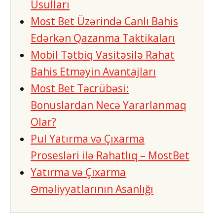
Üsulları
Most Bet Üzərində Canlı Bahis
Edərkən Qazanma Taktikaları
Mobil Tətbiq Vasitəsilə Rahat
Bahis Etməyin Avantajları
Most Bet Təcrübəsi:
Bonuslardan Necə Yararlanmaq
Olar?
Pul Yatırma və Çıxarma
Prosesləri ilə Rahatlıq – MostBet
Yatırma və Çıxarma
Əməliyyatlarının Asanlığı