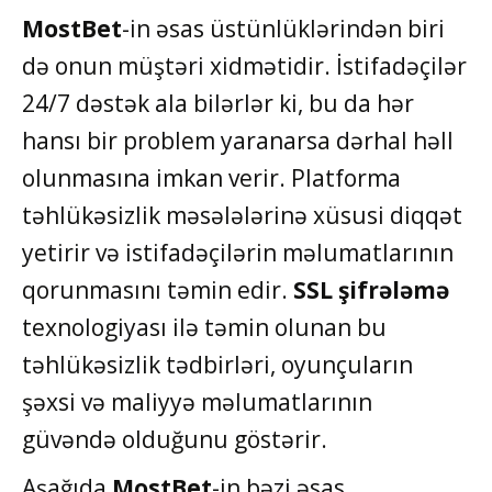
MostBet
-in əsas üstünlüklərindən biri
də onun müştəri xidmətidir. İstifadəçilər
24/7 dəstək ala bilərlər ki, bu da hər
hansı bir problem yaranarsa dərhal həll
olunmasına imkan verir. Platforma
təhlükəsizlik məsələlərinə xüsusi diqqət
yetirir və istifadəçilərin məlumatlarının
qorunmasını təmin edir.
SSL şifrələmə
texnologiyası ilə təmin olunan bu
təhlükəsizlik tədbirləri, oyunçuların
şəxsi və maliyyə məlumatlarının
güvəndə olduğunu göstərir.
Aşağıda
MostBet
-in bəzi əsas