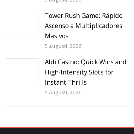
Tower Rush Game: Rápido
Ascenso a Multiplicadores
Masivos
5 augusti, 2026
Aldi Casino: Quick Wins and
High-Intensity Slots for
Instant Thrills
5 augusti, 2026