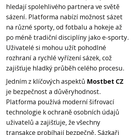
hledají spolehlivého partnera ve světě
sázení. Platforma nabízí možnost sázet
na různé sporty, od fotbalu a hokeje až
po méně tradiční disciplíny jako e-sporty.
Uživatelé si mohou užít pohodlné
rozhraní a rychlé vyřízení sázek, což
zajišťuje hladký průběh celého procesu.
Jedním z klíčových aspektů
Mostbet CZ
je bezpečnost a důvěryhodnost.
Platforma používá moderní šifrovací
technologie k ochraně osobních údajů
uživatelů a zajišťuje, že všechny
transakce probíhají bezpečně. Sázkaři