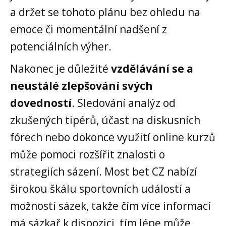
a držet se tohoto plánu bez ohledu na
emoce či momentální nadšení z
potenciálních výher.
Nakonec je důležité
vzdělávání se a
neustálé zlepšování svých
dovedností
. Sledování analýz od
zkušených tipérů, účast na diskusních
fórech nebo dokonce využití online kurzů
může pomoci rozšířit znalosti o
strategiích sázení. Most bet CZ nabízí
širokou škálu sportovních událostí a
možností sázek, takže čím více informací
má sázkař k dispozici, tím lépe může