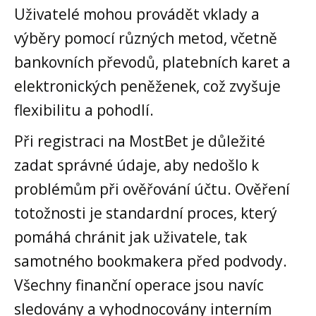
Uživatelé mohou provádět vklady a
výběry pomocí různých metod, včetně
bankovních převodů, platebních karet a
elektronických peněženek, což zvyšuje
flexibilitu a pohodlí.
Při registraci na MostBet je důležité
zadat správné údaje, aby nedošlo k
problémům při ověřování účtu. Ověření
totožnosti je standardní proces, který
pomáhá chránit jak uživatele, tak
samotného bookmakera před podvody.
Všechny finanční operace jsou navíc
sledovány a vyhodnocovány interním