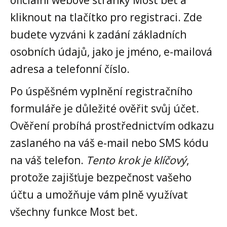
oficiální webové stránky Most bet a
kliknout na tlačítko pro registraci. Zde
budete vyzváni k zadání základních
osobních údajů, jako je jméno, e-mailová
adresa a telefonní číslo.
Po úspěšném vyplnění registračního
formuláře je důležité ověřit svůj účet.
Ověření probíhá prostřednictvím odkazu
zaslaného na váš e-mail nebo SMS kódu
na váš telefon.
Tento krok je klíčový
,
protože zajišťuje bezpečnost vašeho
účtu a umožňuje vám plně využívat
všechny funkce Most bet.