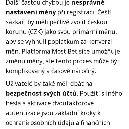
Další častou chybou je
nesprávné
nastavení měny
při registraci. Čeští
sázkaři by měli pečlivě zvolit českou
korunu (CZK) jako svou primární měnu,
aby se vyhnuli poplatkům za konverzi
měn. Platforma Most Bet sice umožňuje
změnu měny, ale tento proces může být
komplikovaný a časově náročný.
Uživatelé by také měli dbát na
bezpečnost svých účtů
. Použití silného
hesla a aktivace dvoufaktorové
autentizace jsou základní kroky k
ochraně osobních údajů a finančních