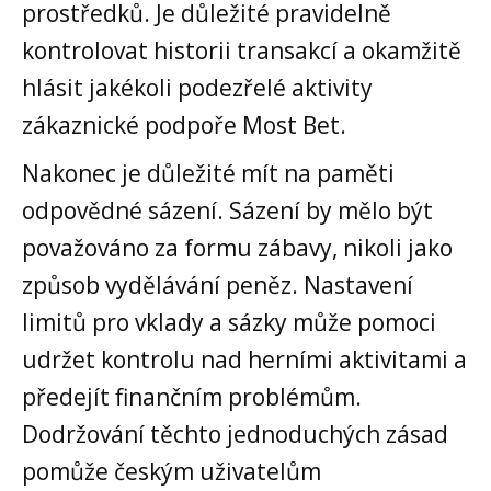
prostředků. Je důležité pravidelně
kontrolovat historii transakcí a okamžitě
hlásit jakékoli podezřelé aktivity
zákaznické podpoře Most Bet.
Nakonec je důležité mít na paměti
odpovědné sázení. Sázení by mělo být
považováno za formu zábavy, nikoli jako
způsob vydělávání peněz. Nastavení
limitů pro vklady a sázky může pomoci
udržet kontrolu nad herními aktivitami a
předejít finančním problémům.
Dodržování těchto jednoduchých zásad
pomůže českým uživatelům