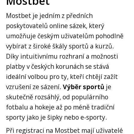
Mostbet
Mostbet je jedním z předních
poskytovatelů online sázek, který
umožňuje českým uživatelům pohodlně
vybírat z široké škály sportů a kurzů.
Díky intuitivnímu rozhraní a možnosti
platby v českých korunách se stává
ideální volbou pro ty, kteří chtějí zažít
vzrušení ze sázení.
Výběr sportů
je
skutečně rozsáhlý, od populárního
fotbalu a hokeje až po méně tradiční
sporty jako je šipky nebo e-sporty.
Při registraci na Mostbet mají uživatelé