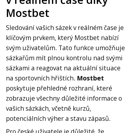
Mostbet
Sledování vašich sázek v reálném čase je
klíčovým prvkem, který Mostbet nabízí
svým uživatelům. Tato funkce umožňuje
sázkařům mít plnou kontrolu nad svými
sázkami a reagovat na aktuální situace
na sportovních hřištích.
Mostbet
poskytuje přehledné rozhraní, které
zobrazuje všechny důležité informace o
vašich sázkách, včetně kurzů,
potenciálních výher a stavu zápasů.
Pro české uživatele je důležité, že