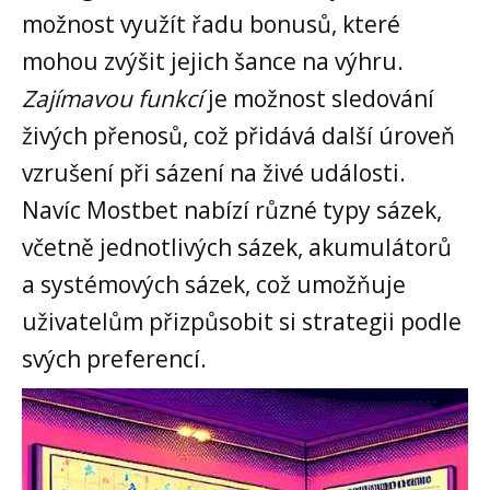
možnost využít řadu bonusů, které
mohou zvýšit jejich šance na výhru.
Zajímavou funkcí
je možnost sledování
živých přenosů, což přidává další úroveň
vzrušení při sázení na živé události.
Navíc Mostbet nabízí různé typy sázek,
včetně jednotlivých sázek, akumulátorů
a systémových sázek, což umožňuje
uživatelům přizpůsobit si strategii podle
svých preferencí.