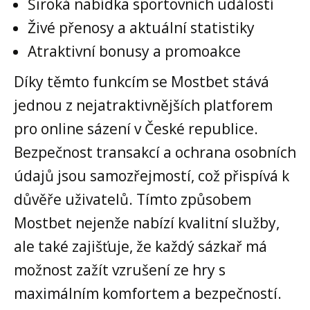
Široká nabídka sportovních událostí
Živé přenosy a aktuální statistiky
Atraktivní bonusy a promoakce
Díky těmto funkcím se Mostbet stává
jednou z nejatraktivnějších platforem
pro online sázení v České republice.
Bezpečnost transakcí a ochrana osobních
údajů jsou samozřejmostí, což přispívá k
důvěře uživatelů. Tímto způsobem
Mostbet nejenže nabízí kvalitní služby,
ale také zajišťuje, že každý sázkař má
možnost zažít vzrušení ze hry s
maximálním komfortem a bezpečností.