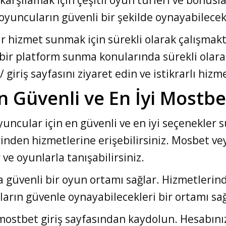
 karşılamak için çeşitli oyun türleri ve bonus
oyuncuların güvenli bir şekilde oynayabilecekl
ir hizmet sunmak için sürekli olarak çalışmak
i bir platform sunma konularında sürekli olar
 giriş sayfasını ziyaret edin ve istikrarlı hizm
n Güvenli ve En İyi Mostbe
ncular için en güvenli ve en iyi seçenekler 
zerinden hizmetlerine erişebilirsiniz. Mosbet v
 ve oyunlarla tanışabilirsiniz.
üvenli bir oyun ortamı sağlar. Hizmetlerinde 
uların güvenle oynayabilecekleri bir ortamı sağ
mostbet giriş sayfasından kaydolun. Hesabınız