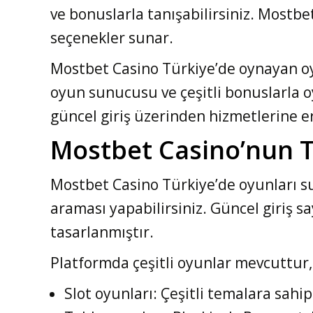
ve bonuslarla tanışabilirsiniz. Mostbe
seçenekler sunar.
Mostbet Casino Türkiye’de oynayan oyu
oyun sunucusu ve çeşitli bonuslarla o
güncel giriş üzerinden hizmetlerine eri
Mostbet Casino’nun T
Mostbet Casino Türkiye’de oyunları s
araması yapabilirsiniz. Güncel giriş sa
tasarlanmıştır.
Platformda çeşitli oyunlar mevcuttur,
Slot oyunları: Çeşitli temalara sahip