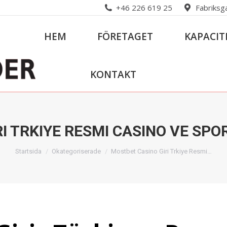
+46 226 619 25
Fabriksg
HEM
FÖRETAGET
KAPACIT
KONTAKT
 TRKIYE RESMI CASINO VE SPOR
Du är här:
Startsida
Okategoriserade
Mostbet Casino Giri Trkiye Resmi…