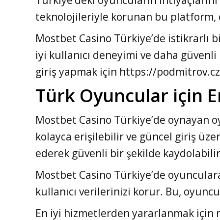
Türkiye’deki oyuncuların ihtiyaçlarını
teknolojileriyle korunan bu platform, 
Mostbet Casino Türkiye’de istikrarlı b
iyi kullanıcı deneyimi ve daha güvenl
giriş yapmak için https://podmitrov.cz/
Türk Oyuncular için E
Mostbet Casino Türkiye’de oynayan oyu
kolayca erişilebilir ve güncel giriş ü
ederek güvenli bir şekilde kaydolabilir
Mostbet Casino Türkiye’de oyunculara g
kullanıcı verilerinizi korur. Bu, oyunc
En iyi hizmetlerden yararlanmak için 