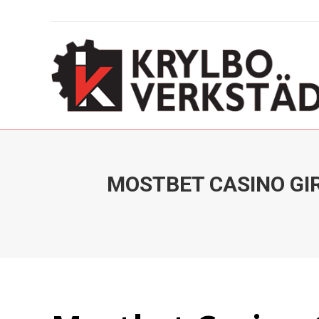
MOSTBET CASINO GIRI