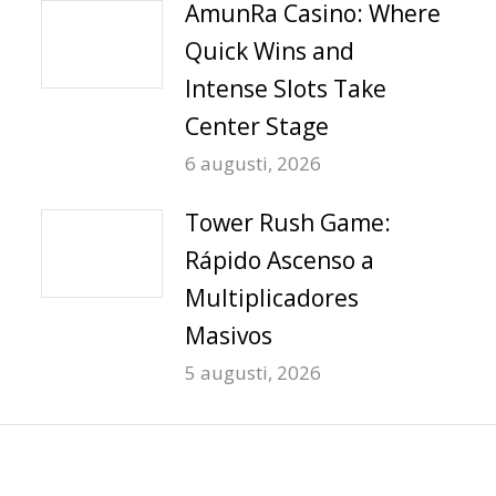
AmunRa Casino: Where
Quick Wins and
Intense Slots Take
Center Stage
6 augusti, 2026
Tower Rush Game:
Rápido Ascenso a
Multiplicadores
Masivos
5 augusti, 2026