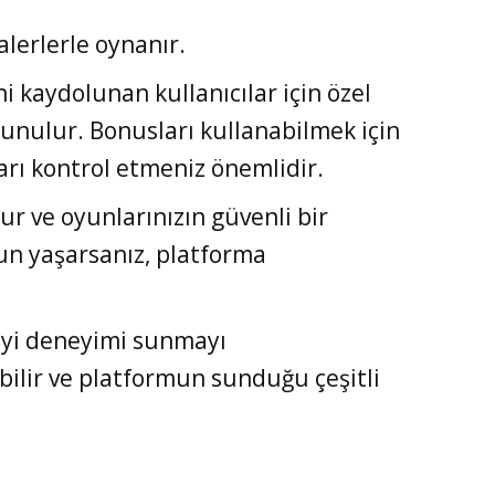
alerlerle oynanır.
 kaydolunan kullanıcılar için özel
 sunulur. Bonusları kullanabilmek için
ları kontrol etmeniz önemlidir.
rur ve oyunlarınızın güvenli bir
run yaşarsanız, platforma
 iyi deneyimi sunmayı
ilir ve platformun sunduğu çeşitli