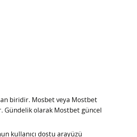
ndan biridir. Mosbet veya Mostbet
ır. Gündelik olarak Mostbet güncel
rmun kullanıcı dostu arayüzü