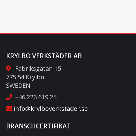
KRYLBO VERKSTÄDER AB
Fabriksgatan 15
775 54 Krylbo
SWEDEN
+46 226 619 25
info@krylboverkstader.se
BRANSCHCERTIFIKAT