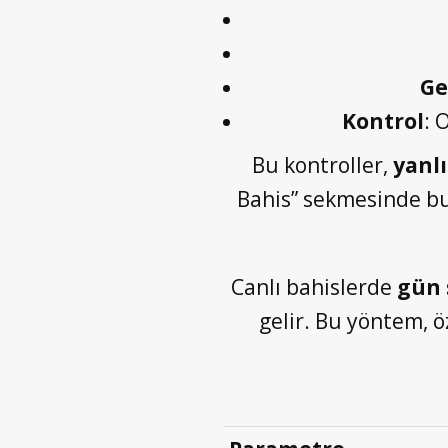
Ge
Kontrol
: 
Bu kontroller,
yanl
Bahis” sekmesinde bu 
Canlı bahislerde
gün 
gelir. Bu yöntem, ö