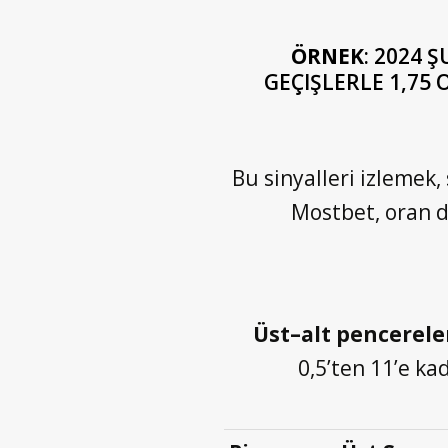
ÖRNEK
: 2024 
GEÇIŞLERLE 1,75
Bu sinyalleri izlemek,
Mostbet, oran de
Üst–alt pencerele
0,5’ten 11’e ka