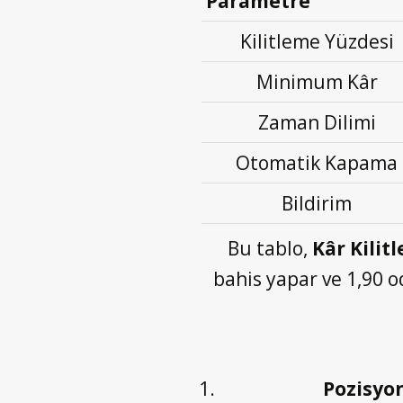
Parametre
Kilitleme Yüzdesi
Minimum Kâr
Zaman Dilimi
Otomatik Kapama
Bildirim
Bu tablo,
Kâr Kilit
bahis yapar ve 1,90 o
Pozisyon