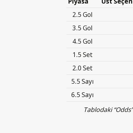
Piyasa
Üst Seçen
2.5 Gol
3.5 Gol
4.5 Gol
1.5 Set
2.0 Set
5.5 Sayı
6.5 Sayı
Tablodaki “Odds”,