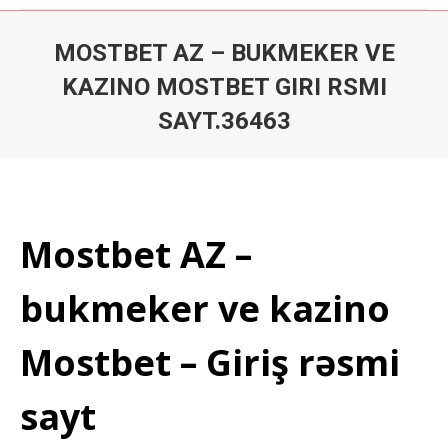
MOSTBET AZ – BUKMEKER VE
KAZINO MOSTBET GIRI RSMI
SAYT.36463
Du är här:
Mostbet AZ –
bukmeker ve kazino
Mostbet – Giriş rəsmi
sayt