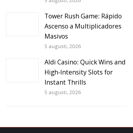
5 augusti, 2026
Tower Rush Game: Rápido
Ascenso a Multiplicadores
Masivos
5 augusti, 2026
Aldi Casino: Quick Wins and
High-Intensity Slots for
Instant Thrills
5 augusti, 2026