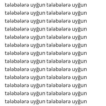
tələbələrə uyğun tələbələrə uyğun
tələbələrə uyğun tələbələrə uyğun
tələbələrə uyğun tələbələrə uyğun
tələbələrə uyğun tələbələrə uyğun
tələbələrə uyğun tələbələrə uyğun
tələbələrə uyğun tələbələrə uyğun
tələbələrə uyğun tələbələrə uyğun
tələbələrə uyğun tələbələrə uyğun
tələbələrə uyğun tələbələrə uyğun
tələbələrə uyğun tələbələrə uyğun
tələbələrə uyğun tələbələrə uyğun
tələbələrə uyğun tələbələrə uyğun
tələbələrə uyğun tələbələrə uyğun