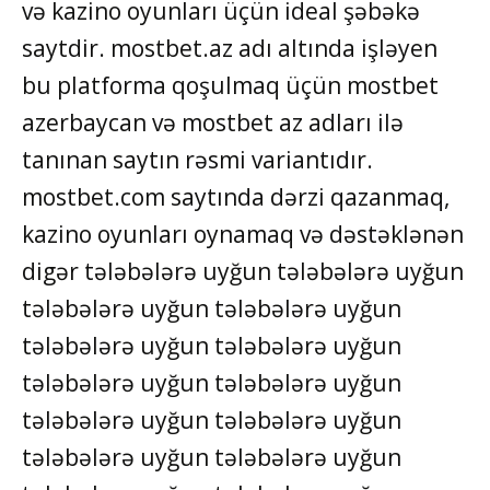
və kazino oyunları üçün ideal şəbəkə
saytdir. mostbet.az adı altında işləyen
bu platforma qoşulmaq üçün mostbet
azerbaycan və mostbet az adları ilə
tanınan saytın rəsmi variantıdır.
mostbet.com saytında dərzi qazanmaq,
kazino oyunları oynamaq və dəstəklənən
digər tələbələrə uyğun tələbələrə uyğun
tələbələrə uyğun tələbələrə uyğun
tələbələrə uyğun tələbələrə uyğun
tələbələrə uyğun tələbələrə uyğun
tələbələrə uyğun tələbələrə uyğun
tələbələrə uyğun tələbələrə uyğun