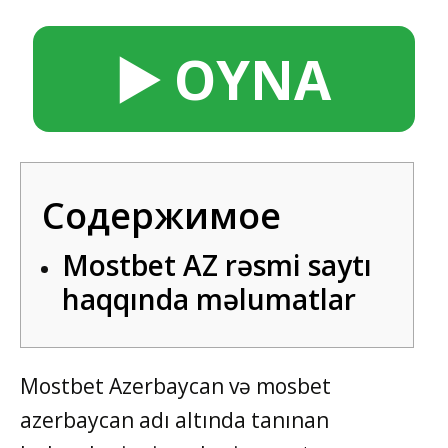
▶️ OYNA
Содержимое
Mostbet AZ rəsmi saytı
haqqında məlumatlar
Mostbet Azerbaycan və mosbet
azerbaycan adı altında tanınan