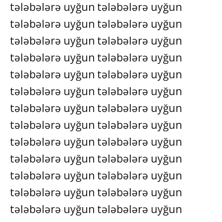
tələbələrə uyğun tələbələrə uyğun
tələbələrə uyğun tələbələrə uyğun
tələbələrə uyğun tələbələrə uyğun
tələbələrə uyğun tələbələrə uyğun
tələbələrə uyğun tələbələrə uyğun
tələbələrə uyğun tələbələrə uyğun
tələbələrə uyğun tələbələrə uyğun
tələbələrə uyğun tələbələrə uyğun
tələbələrə uyğun tələbələrə uyğun
tələbələrə uyğun tələbələrə uyğun
tələbələrə uyğun tələbələrə uyğun
tələbələrə uyğun tələbələrə uyğun
tələbələrə uyğun tələbələrə uyğun