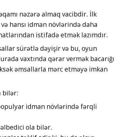
qamı nəzərə almaq vacibdir. İlk
k və hansı idman növlərində daha
tlarından istifadə etmək lazımdır.
llar sürətlə dəyişir və bu, oyun
urada vaxtında qərar vermək bacarığı
 yüksək əmsallarla mərc etməyə imkan
 bilər:
populyar idman növlərində fərqli
lbedici ola bilər.