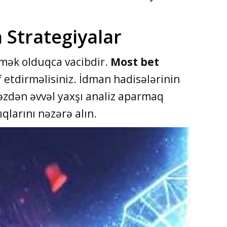
 Strategiyalar
mək olduqca vacibdir.
Most bet
 etdirməlisiniz. İdman hadisələrinin
məzdən əvvəl yaxşı analiz aparmaq
qlarını nəzərə alın.