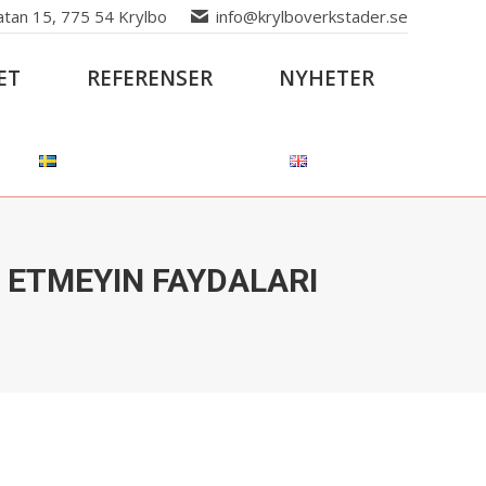
atan 15, 775 54 Krylbo
info@krylboverkstader.se
ET
REFERENSER
NYHETER
 ETMEYIN FAYDALARI