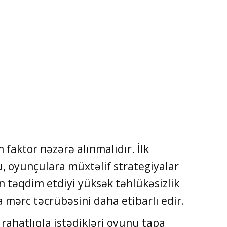
aktor nəzərə alınmalıdır. İlk
u, oyunçulara müxtəlif strategiyalar
n təqdim etdiyi yüksək təhlükəsizlik
 mərc təcrübəsini daha etibarlı edir.
 rahatlıqla istədikləri oyunu tapa