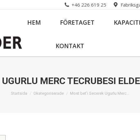
+46 226 619 25
Fabriksg
HEM
FÖRETAGET
KAPACIT
KONTAKT
K UGURLU MERC TECRUBESI ELDE
Du är här:
Startsida
Okategoriserade
Most bet’i Secerek Ugurlu Merc…