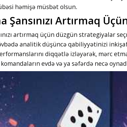
rübəsi həmişə müsbət olsun.
 Şansınızı Artırmaq Üçün
nızı artırmaq üçün düzgün strategiyalar seç
bədə analitik düşüncə qabiliyyətinizi inkişaf
performanslarını diqqətlə izləyərək, mərc et
 komandaların evdə və ya səfərdə necə oynadı