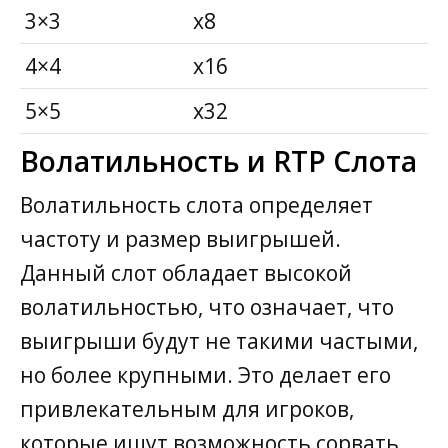
3×3
x8
4×4
x16
5×5
x32
Волатильность и RTP Слота
Волатильность слота определяет
частоту и размер выигрышей.
Данный слот обладает высокой
волатильностью, что означает, что
выигрыши будут не такими частыми,
но более крупными. Это делает его
привлекательным для игроков,
которые ищут возможность сорвать