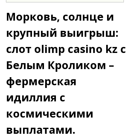
Морковь, солнце и
крупный выигрыш:
слот olimp casino kz с
Белым Кроликом –
фермерская
идиллия с
космическими
выплатами.