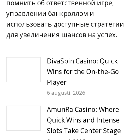
помнить об ответственной игре,
управлении банкроллом и
использовать доступные стратегии
для увеличения шансов на успех.
DivaSpin Casino: Quick
Wins for the On-the-Go
Player
6 augusti, 2026
AmunRa Casino: Where
Quick Wins and Intense
Slots Take Center Stage