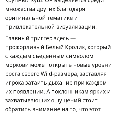
крупный куш. Он выделяется среди
множества других благодаря
оригинальной тематике и
привлекательной визуализации.
Главный триггер здесь —
прожорливый Белый Кролик, который
с каждым съеденным символом
моркови может открыть новые уровни
роста своего Wild-размера, заставляя
игрока затаить дыхание при каждом
их появлении. А поклонникам ярких и
захватывающих ощущений стоит
обратить внимание на то, что этот