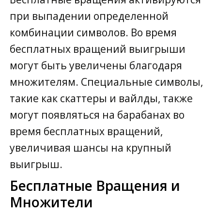
при выпадении определенной
комбинации символов. Во время
бесплатных вращений выигрыши
могут быть увеличены благодаря
множителям. Специальные символы,
такие как скаттеры и вайлды, также
могут появляться на барабанах во
время бесплатных вращений,
увеличивая шансы на крупный
выигрыш.
Бесплатные Вращения и
Множители