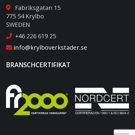
Fabriksgatan 15
775 54 Krylbo
SWEDEN
+46 226 619 25
info@krylboverkstader.se
BRANSCHCERTIFIKAT