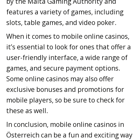
by the Malta Gaming Authority and
features a variety of games, including
slots, table games, and video poker.
When it comes to mobile online casinos,
it’s essential to look for ones that offer a
user-friendly interface, a wide range of
games, and secure payment options.
Some online casinos may also offer
exclusive bonuses and promotions for
mobile players, so be sure to check for
these as well.
In conclusion, mobile online casinos in
Österreich can be a fun and exciting way