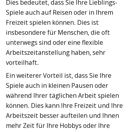
Dies bedeutet, dass Sie Ihre Lieblings-
Spiele auch auf Reisen oder in Ihrem
Freizeit spielen können. Dies ist
insbesondere für Menschen, die oft
unterwegs sind oder eine flexible
Arbeitszeitanstellung haben, sehr
vorteilhaft.
Ein weiterer Vorteil ist, dass Sie Ihre
Spiele auch in kleinen Pausen oder
während Ihrer täglichen Arbeit spielen
können. Dies kann Ihre Freizeit und Ihre
Arbeitszeit besser aufteilen und Ihnen
mehr Zeit für Ihre Hobbys oder Ihre