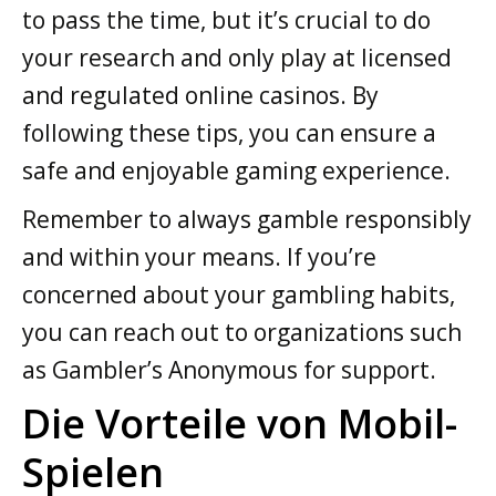
to pass the time, but it’s crucial to do
your research and only play at licensed
and regulated online casinos. By
following these tips, you can ensure a
safe and enjoyable gaming experience.
Remember to always gamble responsibly
and within your means. If you’re
concerned about your gambling habits,
you can reach out to organizations such
as Gambler’s Anonymous for support.
Die Vorteile von Mobil-
Spielen