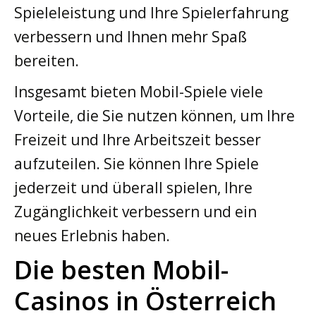
Spieleleistung und Ihre Spielerfahrung
verbessern und Ihnen mehr Spaß
bereiten.
Insgesamt bieten Mobil-Spiele viele
Vorteile, die Sie nutzen können, um Ihre
Freizeit und Ihre Arbeitszeit besser
aufzuteilen. Sie können Ihre Spiele
jederzeit und überall spielen, Ihre
Zugänglichkeit verbessern und ein
neues Erlebnis haben.
Die besten Mobil-
Casinos in Österreich