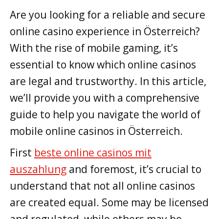
Are you looking for a reliable and secure
online casino experience in Österreich?
With the rise of mobile gaming, it’s
essential to know which online casinos
are legal and trustworthy. In this article,
we’ll provide you with a comprehensive
guide to help you navigate the world of
mobile online casinos in Österreich.
First
beste online casinos mit
auszahlung
and foremost, it’s crucial to
understand that not all online casinos
are created equal. Some may be licensed