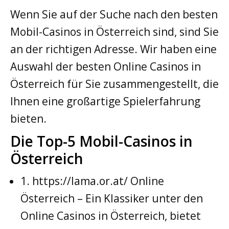
Wenn Sie auf der Suche nach den besten
Mobil-Casinos in Österreich sind, sind Sie
an der richtigen Adresse. Wir haben eine
Auswahl der besten Online Casinos in
Österreich für Sie zusammengestellt, die
Ihnen eine großartige Spielerfahrung
bieten.
Die Top-5 Mobil-Casinos in
Österreich
1. https://lama.or.at/ Online
Österreich – Ein Klassiker unter den
Online Casinos in Österreich, bietet