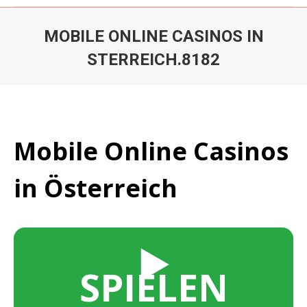
MOBILE ONLINE CASINOS IN
STERREICH.8182
Du är här:
Mobile Online Casinos
in Österreich
▶️
SPIELEN