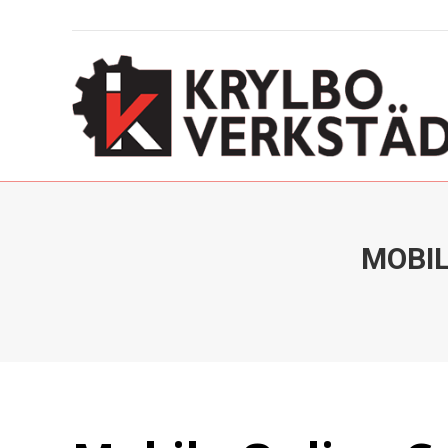
MOBIL