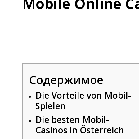
Mobile Online Ca
Содержимое
Die Vorteile von Mobil-
Spielen
Die besten Mobil-
Casinos in Österreich