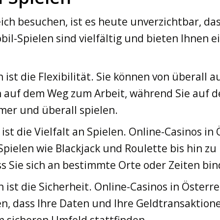
ich besuchen, ist es heute unverzichtbar, da
bil-Spielen sind vielfältig und bieten Ihnen e
 ist die Flexibilität. Sie können von überall a
h auf dem Weg zum Arbeit, während Sie auf d
mmer und überall spielen.
ist die Vielfalt an Spielen. Online-Casinos in
-Spielen wie Blackjack und Roulette bis hin 
ass Sie sich an bestimmte Orte oder Zeiten b
n ist die Sicherheit. Online-Casinos in Öste
en, dass Ihre Daten und Ihre Geldtransaktionen