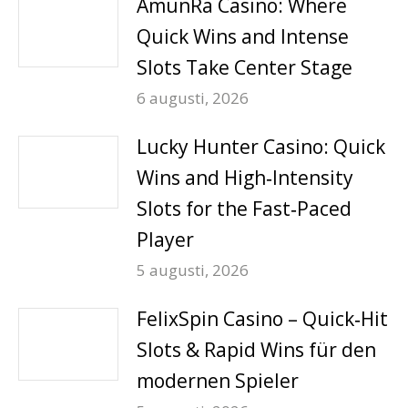
AmunRa Casino: Where
Quick Wins and Intense
Slots Take Center Stage
6 augusti, 2026
Lucky Hunter Casino: Quick
Wins and High‑Intensity
Slots for the Fast‑Paced
Player
5 augusti, 2026
FelixSpin Casino – Quick‑Hit
Slots & Rapid Wins für den
modernen Spieler