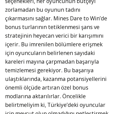
seçenekleri, her oyuncunun bütçeyi
zorlamadan bu oyunun tadını
çıkarmasını sağlar. Mines Dare to Win’de
bonus turlarının tetiklenmesi şans ve
stratejinin heyecan verici bir karışımını
içerir. Bu imrenilen bölümlere erişmek
için oyuncuların belirlenen sayıdaki
kareleri mayına çarpmadan başarıyla
temizlemesi gerekiyor. Bu başarıya
ulaştıklarında, kazanma potansiyellerini
önemli ölçüde artıran özel bonus
modlarına aktarılırlar. Öncelikle
belirtmeliyim ki, Türkiye’deki oyuncular
için mevcut olup olmadığını netleştirmek