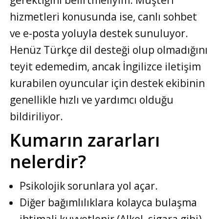
gerektiğini belirtmeliyim. Müşteri
hizmetleri konusunda ise, canlı sohbet
ve e-posta yoluyla destek sunuluyor.
Henüz Türkçe dil desteği olup olmadığını
teyit edemedim, ancak İngilizce iletişim
kurabilen oyuncular için destek ekibinin
genellikle hızlı ve yardımcı olduğu
bildiriliyor.
Kumarın zararları
nelerdir?
Psikolojik sorunlara yol açar.
Diğer bağımlılıklara kolayca bulaşma