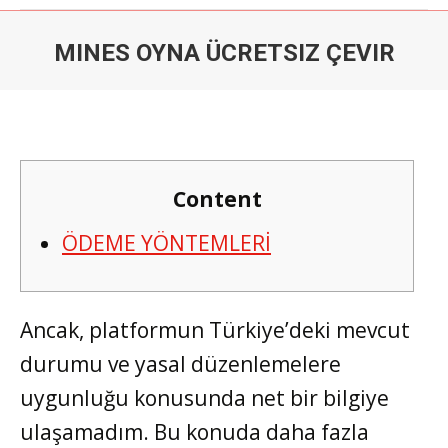
MINES OYNA ÜCRETSIZ ÇEVIR
Du är här:
Content
ÖDEME YÖNTEMLERİ
Ancak, platformun Türkiye’deki mevcut
durumu ve yasal düzenlemelere
uygunluğu konusunda net bir bilgiye
ulaşamadım. Bu konuda daha fazla