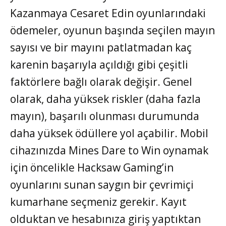
Kazanmaya Cesaret Edin oyunlarındaki
ödemeler, oyunun başında seçilen mayın
sayısı ve bir mayını patlatmadan kaç
karenin başarıyla açıldığı gibi çeşitli
faktörlere bağlı olarak değişir. Genel
olarak, daha yüksek riskler (daha fazla
mayın), başarılı olunması durumunda
daha yüksek ödüllere yol açabilir. Mobil
cihazınızda Mines Dare to Win oynamak
için öncelikle Hacksaw Gaming’in
oyunlarını sunan saygın bir çevrimiçi
kumarhane seçmeniz gerekir. Kayıt
olduktan ve hesabınıza giriş yaptıktan