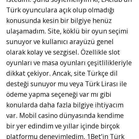
Türk oyunculara açık olup olmadığı
konusunda kesin bir bilgiye henüz
ulaşamadım. Site, köklü bir oyun seçimi
sunuyor ve kullanıcı arayüzü genel
olarak kolay ve sezgisel. Özellikle slot
oyunları ve masa oyunları çeşitlilikleriyle
dikkat çekiyor. Ancak, site Türkçe dil
desteği sunuyor mu veya Türk Lirası ile
ödeme yapma seçeneği var mı gibi
konularda daha fazla bilgiye ihtiyacım
var. Mobil casino dünyasında kendime
bir yer edindim ve yıllar içinde birçok
platformu deneyimledim. 1Bet’in Türk