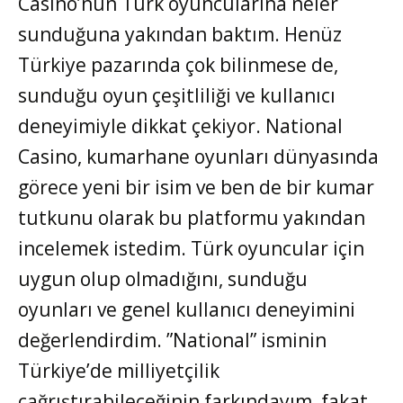
Casino’nun Türk oyuncularına neler
sunduğuna yakından baktım. Henüz
Türkiye pazarında çok bilinmese de,
sunduğu oyun çeşitliliği ve kullanıcı
deneyimiyle dikkat çekiyor. National
Casino, kumarhane oyunları dünyasında
görece yeni bir isim ve ben de bir kumar
tutkunu olarak bu platformu yakından
incelemek istedim. Türk oyuncular için
uygun olup olmadığını, sunduğu
oyunları ve genel kullanıcı deneyimini
değerlendirdim. ”National” isminin
Türkiye’de milliyetçilik
çağrıştırabileceğinin farkındayım, fakat