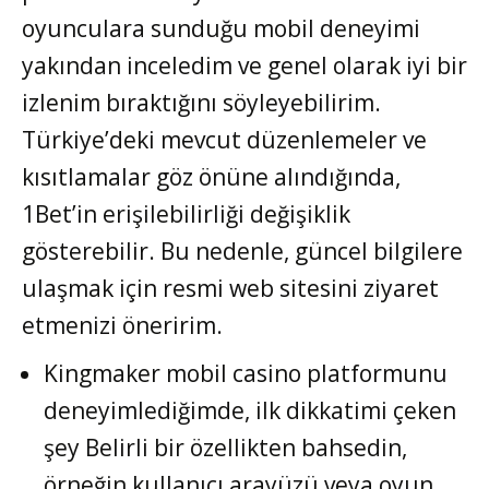
oyunculara sunduğu mobil deneyimi
yakından inceledim ve genel olarak iyi bir
izlenim bıraktığını söyleyebilirim.
Türkiye’deki mevcut düzenlemeler ve
kısıtlamalar göz önüne alındığında,
1Bet’in erişilebilirliği değişiklik
gösterebilir. Bu nedenle, güncel bilgilere
ulaşmak için resmi web sitesini ziyaret
etmenizi öneririm.
Kingmaker mobil casino platformunu
deneyimlediğimde, ilk dikkatimi çeken
şey Belirli bir özellikten bahsedin,
örneğin kullanıcı arayüzü veya oyun