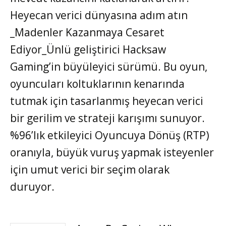
Heyecan verici dünyasına adım atın
_Madenler Kazanmaya Cesaret
Ediyor_Ünlü geliştirici Hacksaw
Gaming’in büyüleyici sürümü. Bu oyun,
oyuncuları koltuklarının kenarında
tutmak için tasarlanmış heyecan verici
bir gerilim ve strateji karışımı sunuyor.
%96’lık etkileyici Oyuncuya Dönüş (RTP)
oranıyla, büyük vuruş yapmak isteyenler
için umut verici bir seçim olarak
duruyor.