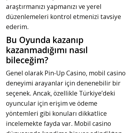
araştırmanızı yapmanızı ve yerel
düzenlemeleri kontrol etmenizi tavsiye
ederim.
Bu Oyunda kazanıp
kazanmadığımı nasıl
bileceğim?
Genel olarak Pin-Up Casino, mobil casino
deneyimi arayanlar için denenebilir bir
seçenek. Ancak, özellikle Türkiye’deki
oyuncular için erişim ve ödeme
yöntemleri gibi konuları dikkatlice
incelemekte fayda var. Mobil casino