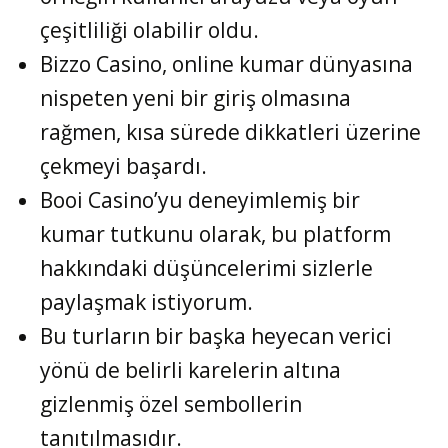
çeşitliliği olabilir oldu.
Bizzo Casino, online kumar dünyasına
nispeten yeni bir giriş olmasına
rağmen, kısa sürede dikkatleri üzerine
çekmeyi başardı.
Booi Casino’yu deneyimlemiş bir
kumar tutkunu olarak, bu platform
hakkındaki düşüncelerimi sizlerle
paylaşmak istiyorum.
Bu turların bir başka heyecan verici
yönü de belirli karelerin altına
gizlenmiş özel sembollerin
tanıtılmasıdır.