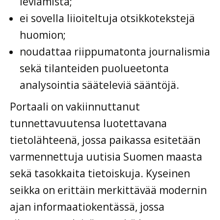
leviämistä;
ei sovella liioiteltuja otsikkotekstejä
huomion;
noudattaa riippumatonta journalismia
sekä tilanteiden puolueetonta
analysointia sääteleviä sääntöjä.
Portaali on vakiinnuttanut
tunnettavuutensa luotettavana
tietolähteenä, jossa paikassa esitetään
varmennettuja uutisia Suomen maasta
sekä tasokkaita tietoiskuja. Kyseinen
seikka on erittäin merkittävää modernin
ajan informaatiokentässä, jossa