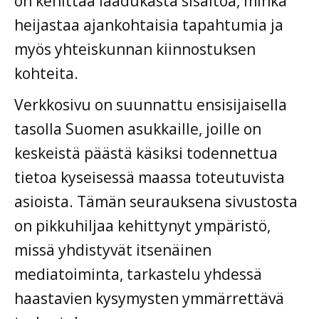
on kehittää laadukasta sisältöä, minkä
heijastaa ajankohtaisia tapahtumia ja
myös yhteiskunnan kiinnostuksen
kohteita.
Verkkosivu on suunnattu ensisijaisella
tasolla Suomen asukkaille, joille on
keskeistä päästä käsiksi todennettua
tietoa kyseisessä maassa toteutuvista
asioista. Tämän seurauksena sivustosta
on pikkuhiljaa kehittynyt ympäristö,
missä yhdistyvät itsenäinen
mediatoiminta, tarkastelu yhdessä
haastavien kysymysten ymmärrettävä