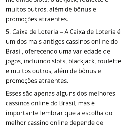
muitos outros, além de bônus e
promoções atraentes.
5. Caixa de Loteria – A Caixa de Loteria é
um dos mais antigos cassinos online do
Brasil, oferecendo uma variedade de
jogos, incluindo slots, blackjack, roulette
e muitos outros, além de bônus e
promoções atraentes.
Esses são apenas alguns dos melhores
cassinos online do Brasil, mas é
importante lembrar que a escolha do
melhor cassino online depende de