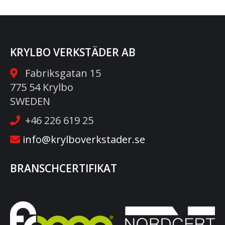
KRYLBO VERKSTÄDER AB
Fabriksgatan 15
775 54 Krylbo
SWEDEN
+46 226 619 25
info@krylboverkstader.se
BRANSCHCERTIFIKAT