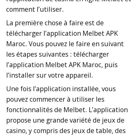
comment l’utiliser.
La première chose à faire est de
télécharger l’application Melbet APK
Maroc. Vous pouvez le faire en suivant
les étapes suivantes : télécharger
l’application Melbet APK Maroc, puis
l’installer sur votre appareil.
Une fois l’application installée, vous
pouvez commencer à utiliser les
fonctionnalités de Melbet. L’application
propose une grande variété de jeux de
casino, y compris des jeux de table, des