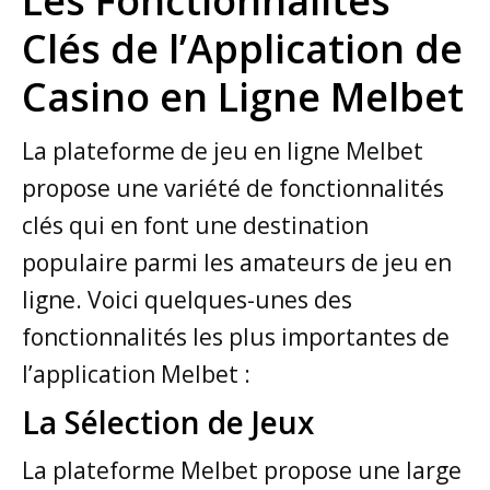
Les Fonctionnalités
Clés de l’Application de
Casino en Ligne Melbet
La plateforme de jeu en ligne Melbet
propose une variété de fonctionnalités
clés qui en font une destination
populaire parmi les amateurs de jeu en
ligne. Voici quelques-unes des
fonctionnalités les plus importantes de
l’application Melbet :
La Sélection de Jeux
La plateforme Melbet propose une large