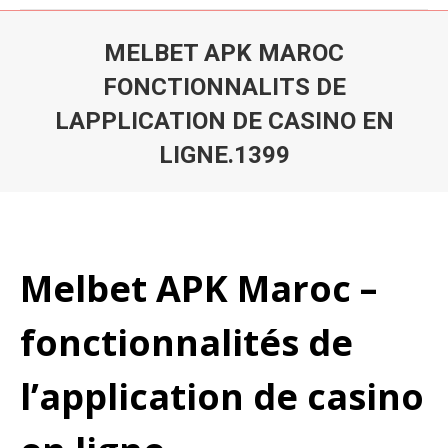
MELBET APK MAROC
FONCTIONNALITS DE
LAPPLICATION DE CASINO EN
LIGNE.1399
Du är här:
Melbet APK Maroc –
fonctionnalités de
l’application de casino