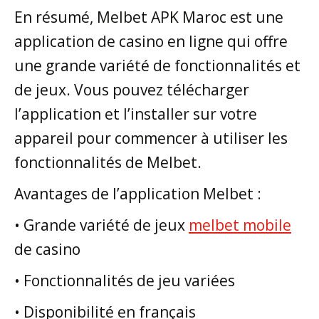
En résumé, Melbet APK Maroc est une
application de casino en ligne qui offre
une grande variété de fonctionnalités et
de jeux. Vous pouvez télécharger
l’application et l’installer sur votre
appareil pour commencer à utiliser les
fonctionnalités de Melbet.
Avantages de l’application Melbet :
• Grande variété de jeux
melbet mobile
de casino
• Fonctionnalités de jeu variées
• Disponibilité en français