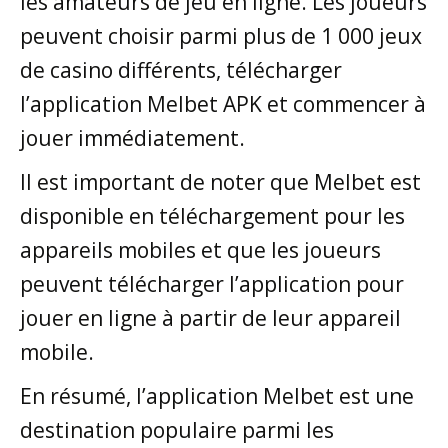
les amateurs de jeu en ligne. Les joueurs
peuvent choisir parmi plus de 1 000 jeux
de casino différents, télécharger
l’application Melbet APK et commencer à
jouer immédiatement.
Il est important de noter que Melbet est
disponible en téléchargement pour les
appareils mobiles et que les joueurs
peuvent télécharger l’application pour
jouer en ligne à partir de leur appareil
mobile.
En résumé, l’application Melbet est une
destination populaire parmi les