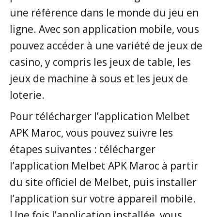
une référence dans le monde du jeu en
ligne. Avec son application mobile, vous
pouvez accéder à une variété de jeux de
casino, y compris les jeux de table, les
jeux de machine à sous et les jeux de
loterie.
Pour télécharger l’application Melbet
APK Maroc, vous pouvez suivre les
étapes suivantes : télécharger
l’application Melbet APK Maroc à partir
du site officiel de Melbet, puis installer
l’application sur votre appareil mobile.
Une fois l’application installée, vous