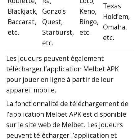
Roulette,
Ra,
Loto,
Texas
Blackjack,
Gonzo’s
Keno,
Hold’em,
Baccarat,
Quest,
Bingo,
Omaha,
etc.
Starburst,
etc.
etc.
etc.
Les joueurs peuvent également
télécharger l’application Melbet APK
pour jouer en ligne à partir de leur
appareil mobile.
La fonctionnalité de téléchargement de
l’application Melbet APK est disponible
sur le site web de Melbet. Les joueurs
peuvent télécharger l’application et