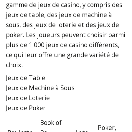
gamme de jeux de casino, y compris des
jeux de table, des jeux de machine à
sous, des jeux de loterie et des jeux de
poker. Les joueurs peuvent choisir parmi
plus de 1 000 jeux de casino différents,
ce qui leur offre une grande variété de
choix.
Jeux de Table
Jeux de Machine à Sous
Jeux de Loterie
Jeux de Poker
Book of
Poker,