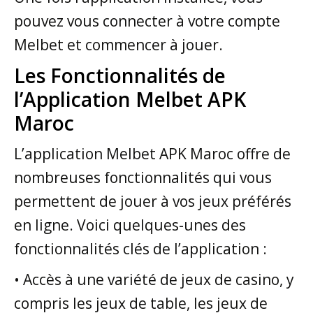
pouvez vous connecter à votre compte
Melbet et commencer à jouer.
Les Fonctionnalités de
l’Application Melbet APK
Maroc
L’application Melbet APK Maroc offre de
nombreuses fonctionnalités qui vous
permettent de jouer à vos jeux préférés
en ligne. Voici quelques-unes des
fonctionnalités clés de l’application :
• Accès à une variété de jeux de casino, y
compris les jeux de table, les jeux de