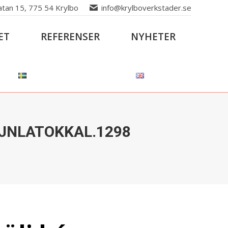
atan 15, 775 54 Krylbo
info@krylboverkstader.se
ET
REFERENSER
NYHETER
AJNLATOKKAL.1298