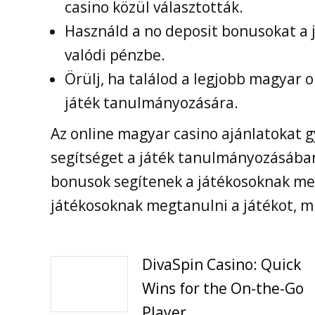
casino közül választották.
Használd a no deposit bonusokat a 
valódi pénzbe.
Örülj, ha találod a legjobb magyar o
játék tanulmányozására.
Az online magyar casino ajánlatokat 
segítséget a játék tanulmányozásában.
bonusok segítenek a játékosoknak megf
játékosoknak megtanulni a játékot, m
DivaSpin Casino: Quick
Wins for the On-the-Go
Player