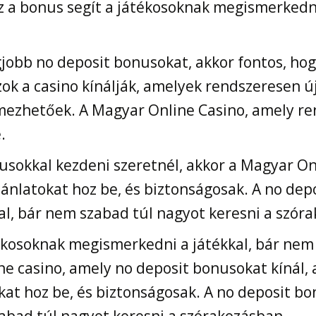
 Ez a bonus segít a játékosoknak megismerkedn
jobb no deposit bonusokat, akkor fontos, hog
zok a casino kínálják, amelyek rendszeresen ú
lmezhetőek. A Magyar Online Casino, amely re
.
sokkal kezdeni szeretnél, akkor a Magyar Onl
jánlatokat hoz be, és biztonságosak. A no dep
l, bár nem szabad túl nagyot keresni a szór
ékosoknak megismerkedni a játékkal, bár nem 
e casino, amely no deposit bonusokat kínál, 
kat hoz be, és biztonságosak. A no deposit b