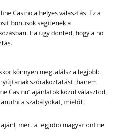
ine Casino a helyes választás. Ez a
osit bonusok segítenek a
akozásban. Ha úgy dönted, hogy a no
ztás.
kkor könnyen megtalálsz a legjobb
 nyújtanak szórakoztatást, hanem
ne Casino” ajánlatok közül választod,
anulni a szabályokat, mielőtt
 ajánl, mert a legjobb magyar online