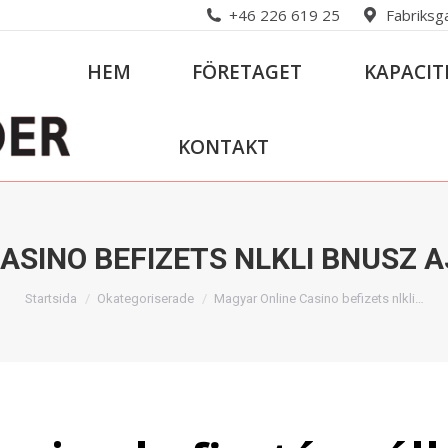
+46 226 619 25
Fabriksg
HEM
FÖRETAGET
KAPACIT
KONTAKT
ASINO BEFIZETS NLKLI BNUSZ 
Du är här:
Startsida
Okategoriserade
Magyar Online Casino befizets nlkli…