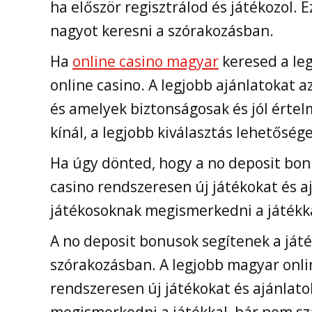
ha először regisztrálod és játékozol.
nagyot keresni a szórakozásban.
Ha
online casino magyar
keresed a leg
online casino. A legjobb ajánlatokat a
és amelyek biztonságosak és jól érte
kínál, a legjobb kiválasztás lehetősége
Ha úgy dönted, hogy a no deposit bonu
casino rendszeresen új játékokat és a
játékosoknak megismerkedni a játékka
A no deposit bonusok segítenek a ját
szórakozásban. A legjobb magyar onlin
rendszeresen új játékokat és ajánlato