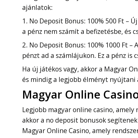
ajánlatok:
1. No Deposit Bonus: 100% 500 Ft – Új 
a pénz nem számít a befizetésbe, és c
2. No Deposit Bonus: 100% 1000 Ft – A
pénzt ad a számlájukon. Ez a pénz is 
Ha új játékos vagy, akkor a Magyar Onl
és mindig a legjobb élményt nyújtani 
Magyar Online Casino
Legjobb magyar online casino, amely n
akkor a no deposit bonusok segítenek
Magyar Online Casino, amely rendszere