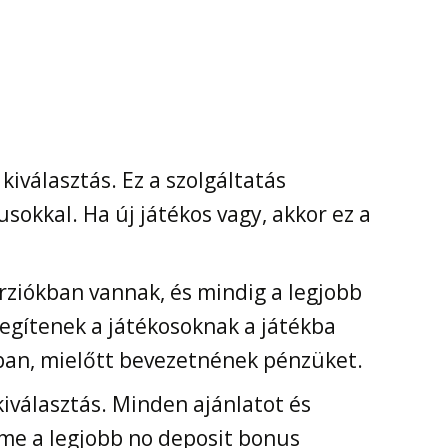
iválasztás. Ez a szolgáltatás
sokkal. Ha új játékos vagy, akkor ez a
erziókban vannak, és mindig a legjobb
egítenek a játékosoknak a játékba
kban, mielőtt bevezetnének pénzüket.
iválasztás. Minden ajánlatot és
Íme a legjobb no deposit bonus