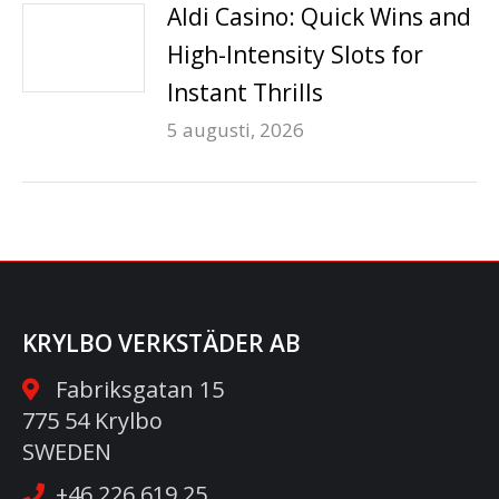
Aldi Casino: Quick Wins and
High-Intensity Slots for
Instant Thrills
5 augusti, 2026
KRYLBO VERKSTÄDER AB
Fabriksgatan 15
775 54 Krylbo
SWEDEN
+46 226 619 25