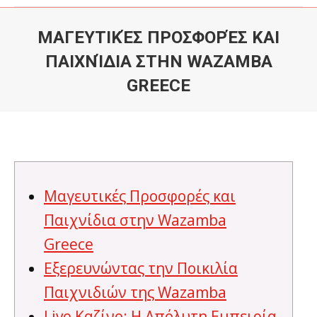
ΜΑΓΕΥΤΙΚΈΣ ΠΡΟΣΦΟΡΈΣ ΚΑΙ
ΠΑΙΧΝΊΔΙΑ ΣΤΗΝ WAZAMBA
GREECE
Du är här:
Μαγευτικές Προσφορές και
Παιχνίδια στην Wazamba
Greece
Εξερευνώντας την Ποικιλία
Παιχνιδιών της Wazamba
Live Καζίνο: Η Απόλυτη Εμπειρία