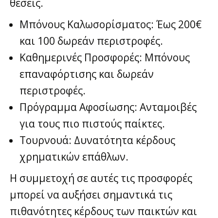
θέσεις.
Μπόνους Καλωσορίσματος: Έως 200€
και 100 δωρεάν περιστροφές.
Καθημερινές Προσφορές: Μπόνους
επαναφόρτισης και δωρεάν
περιστροφές.
Πρόγραμμα Αφοσίωσης: Ανταμοιβές
για τους πιο πιστούς παίκτες.
Τουρνουά: Δυνατότητα κέρδους
χρηματικών επάθλων.
Η συμμετοχή σε αυτές τις προσφορές
μπορεί να αυξήσει σημαντικά τις
πιθανότητες κέρδους των παικτών και