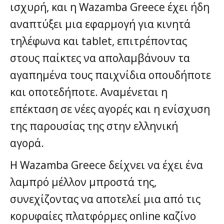
ισχυρή, και η Wazamba Greece έχει ήδη
αναπτύξει μια εφαρμογή για κινητά
τηλέφωνα και tablet, επιτρέποντας
στους παίκτες να απολαμβάνουν τα
αγαπημένα τους παιχνίδια οπουδήποτε
και οποτεδήποτε. Αναμένεται η
επέκταση σε νέες αγορές και η ενίσχυση
της παρουσίας της στην ελληνική
αγορά.
Η Wazamba Greece δείχνει να έχει ένα
λαμπρό μέλλον μπροστά της,
συνεχίζοντας να αποτελεί μια από τις
κορυφαίες πλατφόρμες online καζίνο