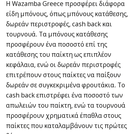
Η Wazamba Greece προσφέρει διάφορα
είδη μπόνους, όπως μπόνους κατάθεσης,
δωρεάν περιστροφές, cash back και
τουρνουά. Τα μπόνους κατάθεσης
προσφέρουν ένα ποσοστό επί της
κατάθεσης του παίκτη ως επιπλέον
κεφάλαια, ενώ οι δωρεάν περιστροφές
επιτρέπουν στους παίκτες να παίξουν
δωρεάν σε συγκεκριμένα φρουτάκια. Το
cash back επιστρέφει ένα ποσοστό των
απωλειών του παίκτη, ενώ τα τουρνουά
προσφέρουν χρηματικά έπαθλα στους
παίκτες που καταλαμβάνουν τις πρώτες