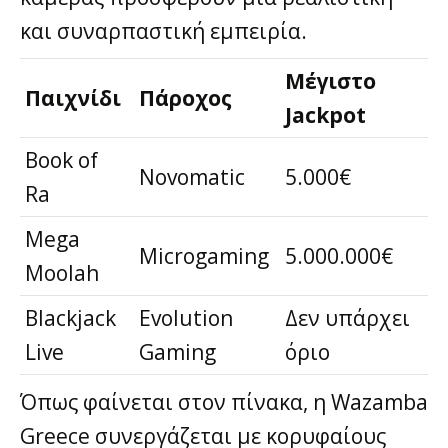
και συναρπαστική εμπειρία.
Μέγιστο
Παιχνίδι
Πάροχος
Jackpot
Book of
Novomatic
5.000€
Ra
Mega
Microgaming
5.000.000€
Moolah
Blackjack
Evolution
Δεν υπάρχει
Live
Gaming
όριο
Όπως φαίνεται στον πίνακα, η Wazamba
Greece συνεργάζεται με κορυφαίους