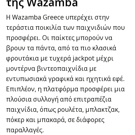
της Wazamba
Η Wazamba Greece υπερέχει στην
τεράστια ποικιλία των παιχνιδιών που
προσφέρει. Οι παίκτες μπορούν να
βρουν τα πάντα, από τα πιο κλασικά
φρουτάκια με τυχερά jackpot μέχρι
μοντέρνα βιντεοπαιχνίδια με
εντυπωσιακά γραφικά και ηχητικά εφέ.
Επιπλέον, η πλατφόρμα προσφέρει μια
πλούσια συλλογή από επιτραπέζια
παιχνίδια, όπως ρουλέτα, μπλακτζακ,
πόκερ και μπακαρά, σε διάφορες
παραλλαγές.