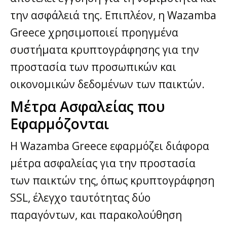
την ασφάλειά της. Επιπλέον, η Wazamba
Greece χρησιμοποιεί προηγμένα
συστήματα κρυπτογράφησης για την
προστασία των προσωπικών και
οικονομικών δεδομένων των παικτών.
Μέτρα Ασφαλείας που
Εφαρμόζονται
Η Wazamba Greece εφαρμόζει διάφορα
μέτρα ασφαλείας για την προστασία
των παικτών της, όπως κρυπτογράφηση
SSL, έλεγχο ταυτότητας δύο
παραγόντων, και παρακολούθηση