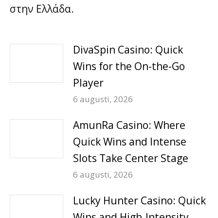
στην Ελλάδα.
DivaSpin Casino: Quick
Wins for the On-the-Go
Player
6 augusti, 2026
AmunRa Casino: Where
Quick Wins and Intense
Slots Take Center Stage
6 augusti, 2026
Lucky Hunter Casino: Quick
Wins and High‑Intensity