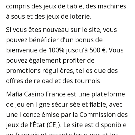
compris des jeux de table, des machines
à sous et des jeux de loterie.
Si vous êtes nouveau sur le site, vous
pouvez bénéficier d’un bonus de
bienvenue de 100% jusqu’à 500 €. Vous
pouvez également profiter de
promotions régulières, telles que des
offres de reload et des tournois.
Mafia Casino France est une plateforme
de jeu en ligne sécurisée et fiable, avec
une licence émise par la Commission des
jeux de l’État (CEJ). Le site est disponible