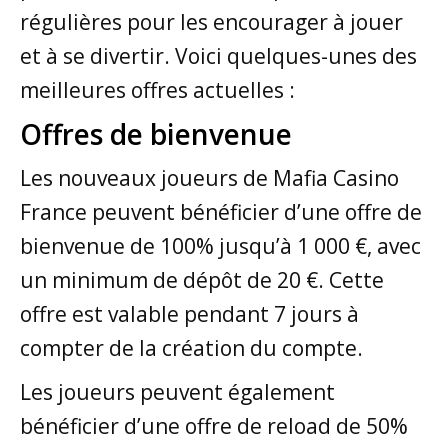
régulières pour les encourager à jouer
et à se divertir. Voici quelques-unes des
meilleures offres actuelles :
Offres de bienvenue
Les nouveaux joueurs de Mafia Casino
France peuvent bénéficier d’une offre de
bienvenue de 100% jusqu’à 1 000 €, avec
un minimum de dépôt de 20 €. Cette
offre est valable pendant 7 jours à
compter de la création du compte.
Les joueurs peuvent également
bénéficier d’une offre de reload de 50%