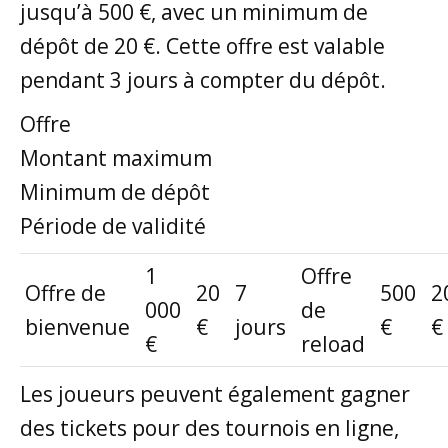
jusqu’à 500 €, avec un minimum de
dépôt de 20 €. Cette offre est valable
pendant 3 jours à compter du dépôt.
Offre
Montant maximum
Minimum de dépôt
Période de validité
1
Offre
Offre de
20
7
500
2
000
de
bienvenue
€
jours
€
€
€
reload
Les joueurs peuvent également gagner
des tickets pour des tournois en ligne,