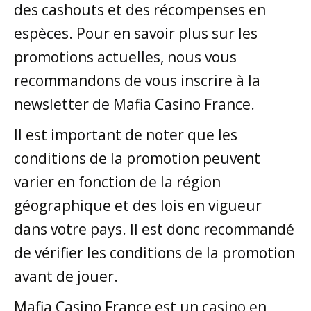
des cashouts et des récompenses en
espèces. Pour en savoir plus sur les
promotions actuelles, nous vous
recommandons de vous inscrire à la
newsletter de Mafia Casino France.
Il est important de noter que les
conditions de la promotion peuvent
varier en fonction de la région
géographique et des lois en vigueur
dans votre pays. Il est donc recommandé
de vérifier les conditions de la promotion
avant de jouer.
Mafia Casino France est un casino en