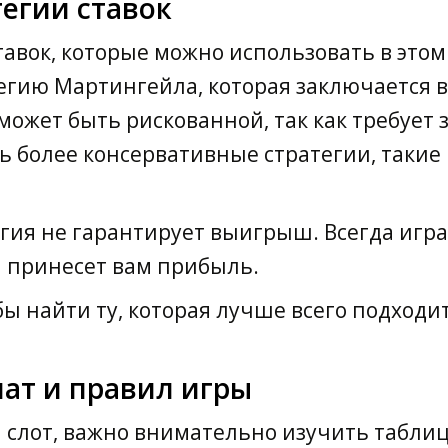
егии ставок
авок, которые можно использовать в этом
гию Мартингейла, которая заключается в
может быть рискованной, так как требует
 более консервативные стратегии, такие 
гия не гарантирует выигрыш. Всегда игра
я принесет вам прибыль.
бы найти ту, которая лучше всего подход
ат и правил игры
 слот, важно внимательно изучить таблиц