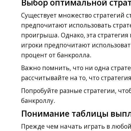
Выбор оптимальной страт
Существует множество стратегий ст
предпочитают использовать страте
проигрыша. Однако, эта стратегия 
игроки предпочитают использовать
процент от банкролла.
Важно помнить, что ни одна страте
рассчитывайте на то, что стратеги
Попробуйте разные стратегии, что
банкроллу.
Понимание таблицы выпл
Прежде чем начать играть в любой