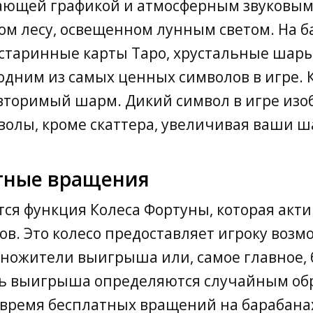
вающей графикой и атмосферным звуковы
ом лесу, освещенном лунным светом. На б
 старинные карты Таро, хрустальные шары
я одним из самых ценных символов в игре
вторимый шарм. Дикий символ в игре изоб
мволы, кроме скаттера, увеличивая ваши
атные вращения
тся функция Колеса Фортуны, которая акт
в. Это колесо предоставляет игроку воз
ножители выигрыша или, самое главное, 
 выигрыша определяются случайным обра
 время бесплатных вращений на барабана