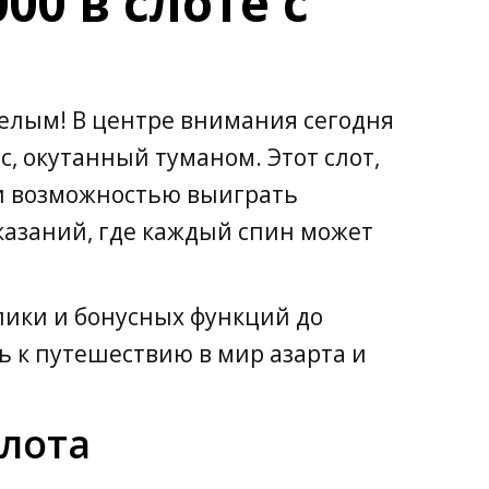
0 в слоте с
мелым! В центре внимания сегодня
, окутанный туманом. Этот слот,
 и возможностью выиграть
казаний, где каждый спин может
олики и бонусных функций до
ь к путешествию в мир азарта и
лота