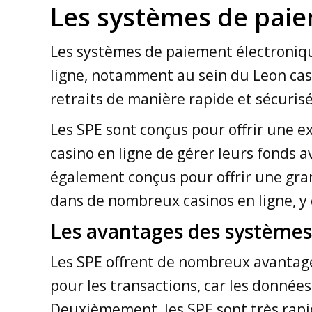
Les systèmes de paie
Les systèmes de paiement électroniqu
ligne, notamment au sein du Leon cas
retraits de manière rapide et sécurisée
Les SPE sont conçus pour offrir une e
casino en ligne de gérer leurs fonds av
également conçus pour offrir une grande
dans de nombreux casinos en ligne, y 
Les avantages des systèmes
Les SPE offrent de nombreux avantage
pour les transactions, car les donnée
Deuxièmement, les SPE sont très rapid