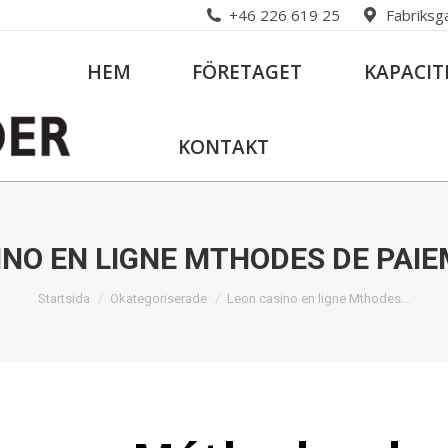
+46 226 619 25
Fabriksg
HEM
FÖRETAGET
KAPACIT
KONTAKT
INO EN LIGNE MTHODES DE PAIE
Du är här:
Startsida
Okategoriserade
Leon casino en ligne Mthodes…