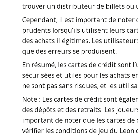
trouver un distributeur de billets o
Cependant, il est important de noter q
prudents lorsqu’ils utilisent leurs car
des achats illégitimes. Les utilisateur
que des erreurs se produisent.
En résumé, les cartes de crédit sont 
sécurisées et utiles pour les achats e
ne sont pas sans risques, et les utilis
Note : Les cartes de crédit sont égalem
des dépôts et des retraits. Les joueurs
important de noter que les cartes de c
vérifier les conditions de jeu du Leon