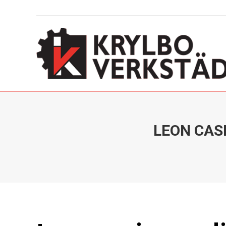
LEON CAS