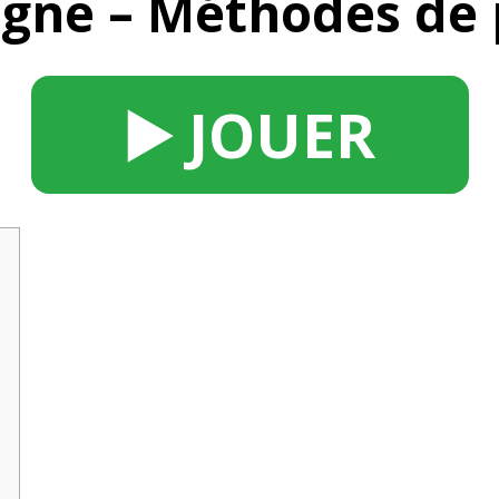
ligne – Méthodes de
▶️ JOUER