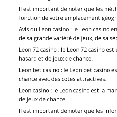
Il est important de noter que les mét
fonction de votre emplacement géog
Avis du Leon casino : le Leon casino e
de sa grande variété de jeux, de sa sécu
Leon 72 casino : le Leon 72 casino e
hasard et de jeux de chance.
Leon bet casino : le Leon bet casino 
chance avec des cotes attractives.
Leon casino : le Leon casino est la m
de jeux de chance.
Il est important de noter que les info