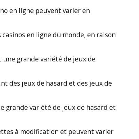
no en ligne peuvent varier en
s casinos en ligne du monde, en raison
t une grande variété de jeux de
nt des jeux de hasard et des jeux de
ne grande variété de jeux de hasard et
ettes à modification et peuvent varier