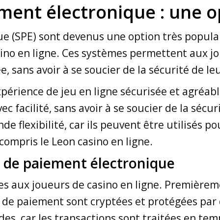
ment électronique : une o
e (SPE) sont devenus une option très populai
ino en ligne. Ces systèmes permettent aux jo
, sans avoir à se soucier de la sécurité de le
xpérience de jeu en ligne sécurisée et agréab
ec facilité, sans avoir à se soucier de la sécu
 flexibilité, car ils peuvent être utilisés po
compris le Leon casino en ligne.
 de paiement électronique
s aux joueurs de casino en ligne. Premièreme
s de paiement sont cryptées et protégées par
es, car les transactions sont traitées en tem