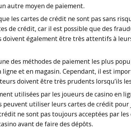
u un autre moyen de paiement.
ue les cartes de crédit ne sont pas sans risqu
tes de crédit, car il est possible que des frau
s doivent également être très attentifs à leur
l’une des méthodes de paiement les plus popu
n ligne et en magasin. Cependant, il est impor
ateurs doivent être très prudents lorsqu’ils les
ent utilisées par les joueurs de casino en lig
 peuvent utiliser leurs cartes de crédit pour 
rédit ne sont pas toujours acceptées par les 
 casino avant de faire des dépôts.