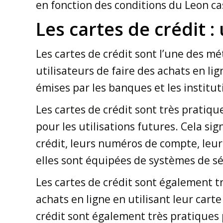
en fonction des conditions du Leon ca
Les cartes de crédit 
Les cartes de crédit sont l’une des 
utilisateurs de faire des achats en lig
émises par les banques et les institut
Les cartes de crédit sont très pratiq
pour les utilisations futures. Cela sig
crédit, leurs numéros de compte, leurs
elles sont équipées de systèmes de séc
Les cartes de crédit sont également tr
achats en ligne en utilisant leur carte
crédit sont également très pratiques p