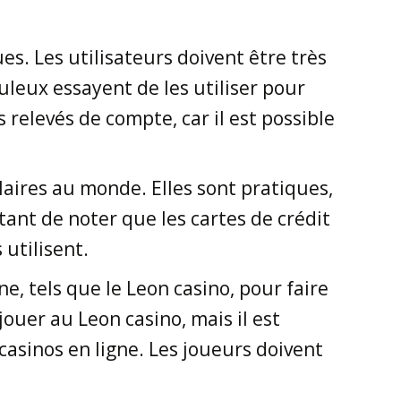
es. Les utilisateurs doivent être très
duleux essayent de les utiliser pour
s relevés de compte, car il est possible
laires au monde. Elles sont pratiques,
tant de noter que les cartes de crédit
 utilisent.
ne, tels que le Leon casino, pour faire
jouer au Leon casino, mais il est
casinos en ligne. Les joueurs doivent