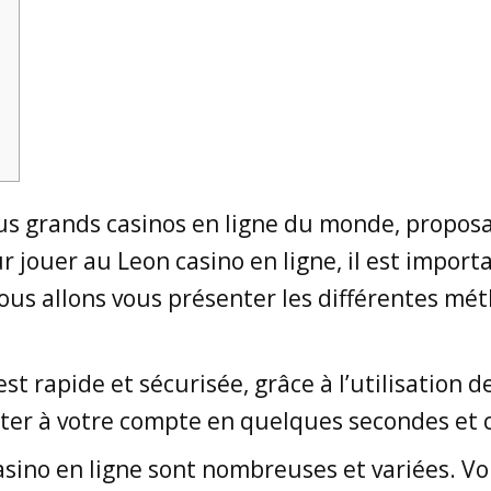
plus grands casinos en ligne du monde, propos
r jouer au Leon casino en ligne, il est impor
nous allons vous présenter les différentes m
st rapide et sécurisée, grâce à l’utilisation d
cter à votre compte en quelques secondes et
ino en ligne sont nombreuses et variées. Vou