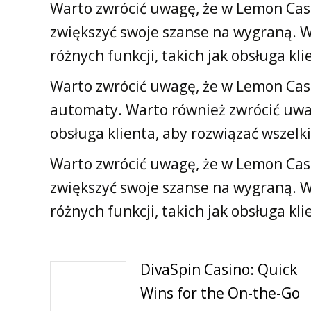
Warto zwrócić uwagę, że w Lemon Casi
zwiększyć swoje szanse na wygraną. Wa
różnych funkcji, takich jak obsługa kl
Warto zwrócić uwagę, że w Lemon Casino
automaty. Warto również zwrócić uwagę
obsługa klienta, aby rozwiązać wszelk
Warto zwrócić uwagę, że w Lemon Casi
zwiększyć swoje szanse na wygraną. Wa
różnych funkcji, takich jak obsługa kl
DivaSpin Casino: Quick
Wins for the On-the-Go