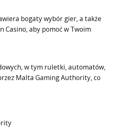
awiera bogaty wybór gier, a także
on Casino, aby pomoć w Twoim
rdowych, w tym ruletki, automatów,
 przez Malta Gaming Authority, co
rity