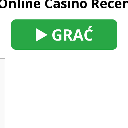
Online Casino Recen
▶️ GRAĆ