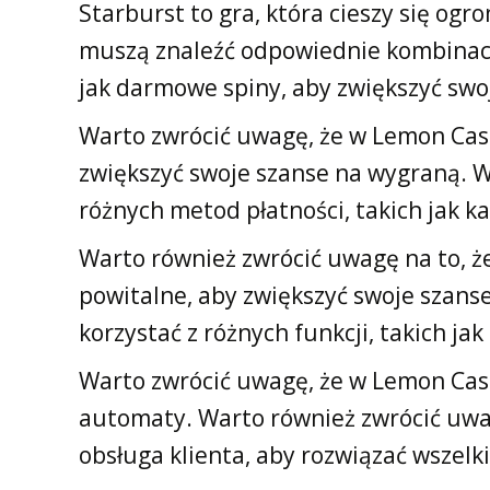
Starburst to gra, która cieszy się og
muszą znaleźć odpowiednie kombinacje 
jak darmowe spiny, aby zwiększyć swo
Warto zwrócić uwagę, że w Lemon Casi
zwiększyć swoje szanse na wygraną. Wa
różnych metod płatności, takich jak k
Warto również zwrócić uwagę na to, ż
powitalne, aby zwiększyć swoje szans
korzystać z różnych funkcji, takich ja
Warto zwrócić uwagę, że w Lemon Casino
automaty. Warto również zwrócić uwagę
obsługa klienta, aby rozwiązać wszelk