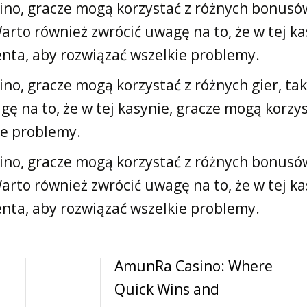
no, gracze mogą korzystać z różnych bonusów
rto również zwrócić uwagę na to, że w tej ka
ienta, aby rozwiązać wszelkie problemy.
, gracze mogą korzystać z różnych gier, takic
 na to, że w tej kasynie, gracze mogą korzyst
ie problemy.
no, gracze mogą korzystać z różnych bonusów
rto również zwrócić uwagę na to, że w tej ka
ienta, aby rozwiązać wszelkie problemy.
AmunRa Casino: Where
Quick Wins and