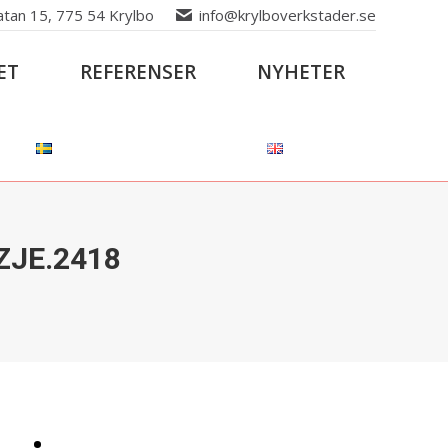
atan 15, 775 54 Krylbo
info@krylboverkstader.se
ET
REFERENSER
NYHETER
ZJE.2418