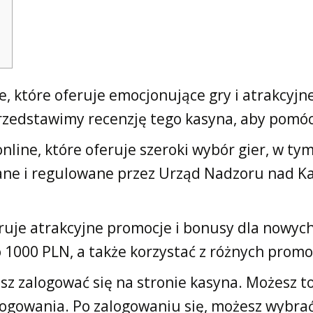
ne, które oferuje emocjonujące gry i atrakcyj
zedstawimy recenzję tego kasyna, aby pomóc
ine, które oferuje szeroki wybór gier, w tym p
wane i regulowane przez Urząd Nadzoru nad K
uje atrakcyjne promocje i bonusy dla nowych 
000 PLN, a także korzystać z różnych promocj
z zalogować się na stronie kasyna. Możesz to 
 logowania. Po zalogowaniu się, możesz wybrać