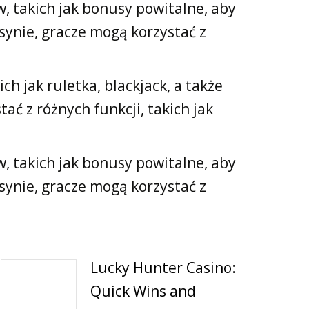
, takich jak bonusy powitalne, aby
synie, gracze mogą korzystać z
h jak ruletka, blackjack, a także
ać z różnych funkcji, takich jak
, takich jak bonusy powitalne, aby
synie, gracze mogą korzystać z
Lucky Hunter Casino:
Quick Wins and