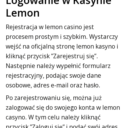
Logowanie w Kasynie
Lemon
Rejestracja w lemon casino jest
procesem prostym i szybkim. Wystarczy
wejść na oficjalną stronę lemon kasyno i
kliknąć przycisk ”Zarejestruj się”.
Następnie należy wypełnić formularz
rejestracyjny, podając swoje dane
osobowe, adres e-mail oraz hasło.
Po zarejestrowaniu się, można już
zalogować się do swojego konta w lemon
casyno. W tym celu należy kliknąć
przycisk ”Zaloguj się” i podać swój adres