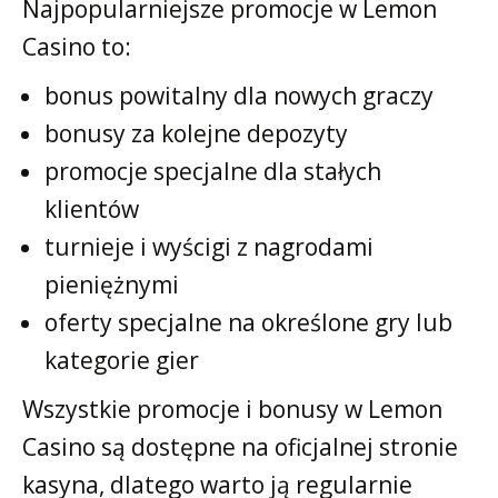
Najpopularniejsze promocje w Lemon
Casino to:
bonus powitalny dla nowych graczy
bonusy za kolejne depozyty
promocje specjalne dla stałych
klientów
turnieje i wyścigi z nagrodami
pieniężnymi
oferty specjalne na określone gry lub
kategorie gier
Wszystkie promocje i bonusy w Lemon
Casino są dostępne na oficjalnej stronie
kasyna, dlatego warto ją regularnie