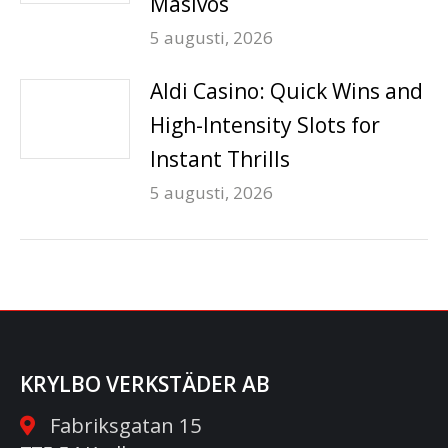
Masivos
5 augusti, 2026
Aldi Casino: Quick Wins and
High-Intensity Slots for
Instant Thrills
5 augusti, 2026
KRYLBO VERKSTÄDER AB
Fabriksgatan 15