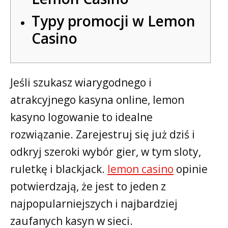
Typy promocji w Lemon
Casino
Jeśli szukasz wiarygodnego i
atrakcyjnego kasyna online, lemon
kasyno logowanie to idealne
rozwiązanie. Zarejestruj się już dziś i
odkryj szeroki wybór gier, w tym sloty,
ruletkę i blackjack.
lemon casino
opinie
potwierdzają, że jest to jeden z
najpopularniejszych i najbardziej
zaufanych kasyn w sieci.