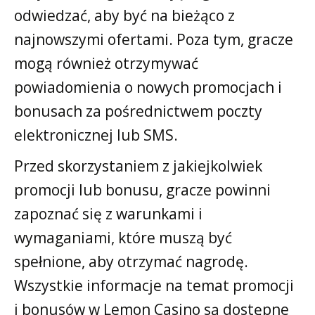
odwiedzać, aby być na bieżąco z
najnowszymi ofertami. Poza tym, gracze
mogą również otrzymywać
powiadomienia o nowych promocjach i
bonusach za pośrednictwem poczty
elektronicznej lub SMS.
Przed skorzystaniem z jakiejkolwiek
promocji lub bonusu, gracze powinni
zapoznać się z warunkami i
wymaganiami, które muszą być
spełnione, aby otrzymać nagrodę.
Wszystkie informacje na temat promocji
i bonusów w Lemon Casino są dostępne