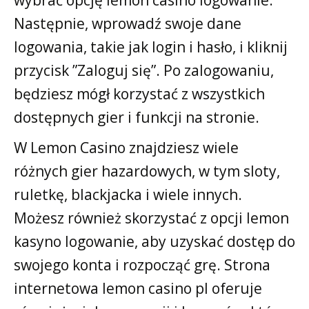
wybrać opcję lemon casino logowanie.
Następnie, wprowadź swoje dane
logowania, takie jak login i hasło, i kliknij
przycisk ”Zaloguj się”. Po zalogowaniu,
będziesz mógł korzystać z wszystkich
dostępnych gier i funkcji na stronie.
W Lemon Casino znajdziesz wiele
różnych gier hazardowych, w tym sloty,
ruletkę, blackjacka i wiele innych.
Możesz również skorzystać z opcji lemon
kasyno logowanie, aby uzyskać dostęp do
swojego konta i rozpocząć grę. Strona
internetowa lemon casino pl oferuje