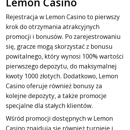
Lemon Casino
Rejestracja w Lemon Casino to pierwszy
krok do otrzymania atrakcyjnych
promocji i bonusów. Po zarejestrowaniu
się, gracze mogą skorzystać z bonusu
powitalnego, który wynosi 100% wartości
pierwszego depozytu, do maksymalnej
kwoty 1000 złotych. Dodatkowo, Lemon
Casino oferuje również bonusy za
kolejne depozyty, a także promocje
specjalne dla stałych klientów.
Wśród promocji dostępnych w Lemon
Casino znajdują się również turnieje i