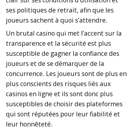
clair sur ses conditions d’utilisation et
ses politiques de retrait, afin que les
joueurs sachent à quoi s’attendre.
Un brutal casino qui met l’accent sur la
transparence et la sécurité est plus
susceptible de gagner la confiance des
joueurs et de se démarquer de la
concurrence. Les joueurs sont de plus en
plus conscients des risques liés aux
casinos en ligne et ils sont donc plus
susceptibles de choisir des plateformes
qui sont réputées pour leur fiabilité et
leur honnêteté.