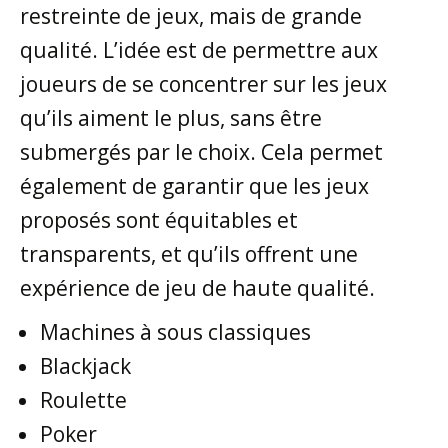
restreinte de jeux, mais de grande
qualité. L’idée est de permettre aux
joueurs de se concentrer sur les jeux
qu’ils aiment le plus, sans être
submergés par le choix. Cela permet
également de garantir que les jeux
proposés sont équitables et
transparents, et qu’ils offrent une
expérience de jeu de haute qualité.
Machines à sous classiques
Blackjack
Roulette
Poker