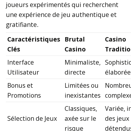
joueurs expérimentés qui recherchent
une expérience de jeu authentique et
gratifiante.
Caractéristiques
Brutal
Casino
Clés
Casino
Traditi
Interface
Minimaliste,
Sophisti
Utilisateur
directe
élaborée
Bonus et
Limitées ou
Nombreu
Promotions
inexistantes
complex
Classiques,
Variée, i
Sélection de Jeux
axée sur le
des jeux
risque
détendu