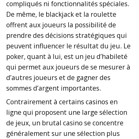
compliqués ni fonctionnalités spéciales.
De même, le blackjack et la roulette
offrent aux joueurs la possibilité de
prendre des décisions stratégiques qui
peuvent influencer le résultat du jeu. Le
poker, quant à lui, est un jeu d’habileté
qui permet aux joueurs de se mesurer à
d’autres joueurs et de gagner des
sommes d’argent importantes.
Contrairement à certains casinos en
ligne qui proposent une large sélection
de jeux, un brutal casino se concentre
généralement sur une sélection plus