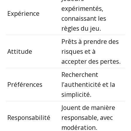
expérimentés,
Expérience
connaissant les
règles du jeu.
Prêts à prendre des
Attitude
risques et à
accepter des pertes.
Recherchent
Préférences
l’authenticité et la
simplicité.
Jouent de manière
Responsabilité
responsable, avec
modération.