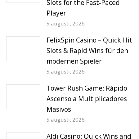
Slots for the Fast‑Paced
Player
5 augusti, 2026
FelixSpin Casino – Quick‑Hit
Slots & Rapid Wins für den
modernen Spieler
5 augusti, 2026
Tower Rush Game: Rápido
Ascenso a Multiplicadores
Masivos
5 augusti, 2026
Aldi Casino: Quick Wins and