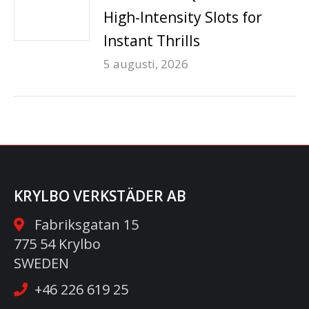
High-Intensity Slots for
Instant Thrills
5 augusti, 2026
KRYLBO VERKSTÄDER AB
Fabriksgatan 15
775 54 Krylbo
SWEDEN
+46 226 619 25