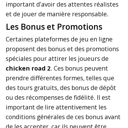
important d’avoir des attentes réalistes
et de jouer de manière responsable.
Les Bonus et Promotions
Certaines plateformes de jeu en ligne
proposent des bonus et des promotions
spéciales pour attirer les joueurs de
chicken road 2
. Ces bonus peuvent
prendre différentes formes, telles que
des tours gratuits, des bonus de dépôt
ou des récompenses de fidélité. Il est
important de lire attentivement les
conditions générales de ces bonus avant
de les accepter, car ils peuvent être