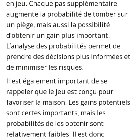
en jeu. Chaque pas supplémentaire
augmente la probabilité de tomber sur
un piège, mais aussi la possibilité
d’obtenir un gain plus important.
L’analyse des probabilités permet de
prendre des décisions plus informées et
de minimiser les risques.
Il est également important de se
rappeler que le jeu est conçu pour
favoriser la maison. Les gains potentiels
sont certes importants, mais les
probabilités de les obtenir sont
relativement faibles. Il est donc