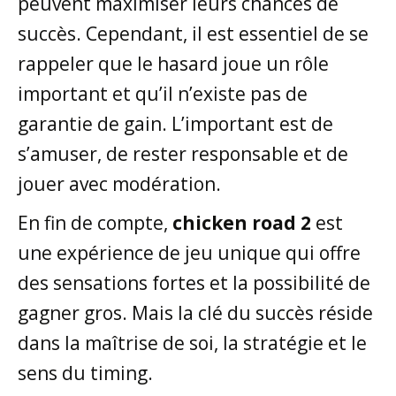
peuvent maximiser leurs chances de
succès. Cependant, il est essentiel de se
rappeler que le hasard joue un rôle
important et qu’il n’existe pas de
garantie de gain. L’important est de
s’amuser, de rester responsable et de
jouer avec modération.
En fin de compte,
chicken road 2
est
une expérience de jeu unique qui offre
des sensations fortes et la possibilité de
gagner gros. Mais la clé du succès réside
dans la maîtrise de soi, la stratégie et le
sens du timing.