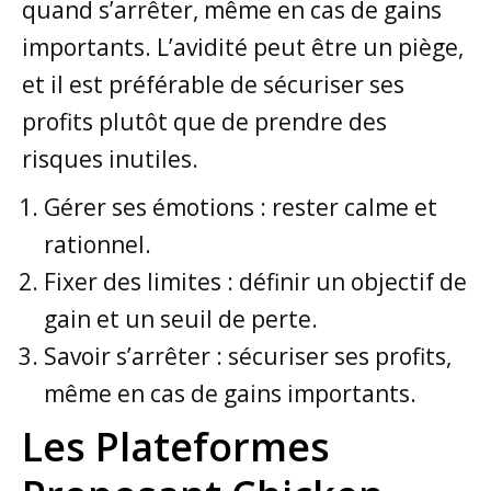
quand s’arrêter, même en cas de gains
importants. L’avidité peut être un piège,
et il est préférable de sécuriser ses
profits plutôt que de prendre des
risques inutiles.
Gérer ses émotions : rester calme et
rationnel.
Fixer des limites : définir un objectif de
gain et un seuil de perte.
Savoir s’arrêter : sécuriser ses profits,
même en cas de gains importants.
Les Plateformes