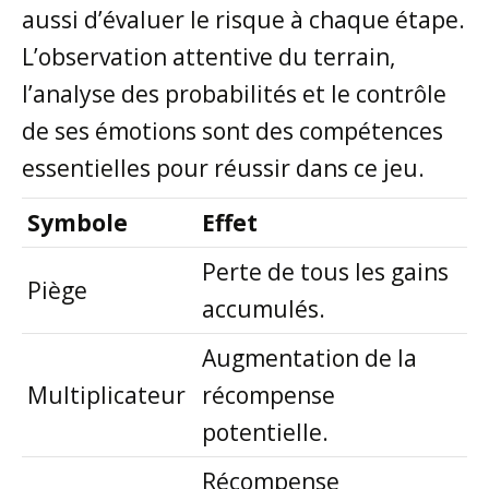
aussi d’évaluer le risque à chaque étape.
L’observation attentive du terrain,
l’analyse des probabilités et le contrôle
de ses émotions sont des compétences
essentielles pour réussir dans ce jeu.
Symbole
Effet
Perte de tous les gains
Piège
accumulés.
Augmentation de la
Multiplicateur
récompense
potentielle.
Récompense