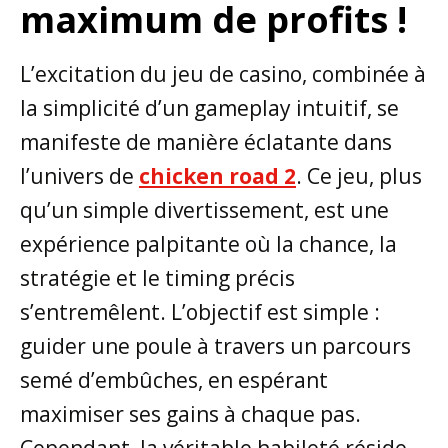
maximum de profits !
L’excitation du jeu de casino, combinée à
la simplicité d’un gameplay intuitif, se
manifeste de manière éclatante dans
l’univers de
chicken road 2
. Ce jeu, plus
qu’un simple divertissement, est une
expérience palpitante où la chance, la
stratégie et le timing précis
s’entremêlent. L’objectif est simple :
guider une poule à travers un parcours
semé d’embûches, en espérant
maximiser ses gains à chaque pas.