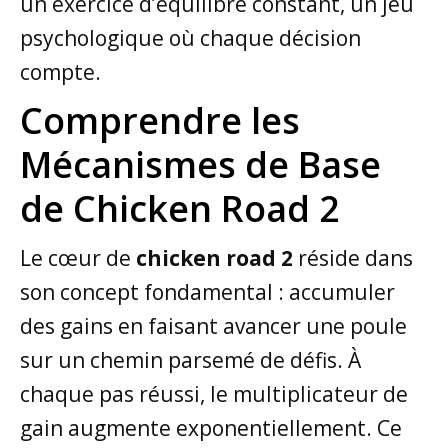
un exercice d’équilibre constant, un jeu
psychologique où chaque décision
compte.
Comprendre les
Mécanismes de Base
de Chicken Road 2
Le cœur de
chicken road 2
réside dans
son concept fondamental : accumuler
des gains en faisant avancer une poule
sur un chemin parsemé de défis. À
chaque pas réussi, le multiplicateur de
gain augmente exponentiellement. Ce