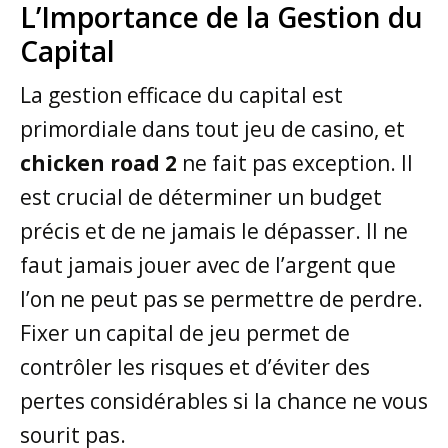
L’Importance de la Gestion du
Capital
La gestion efficace du capital est
primordiale dans tout jeu de casino, et
chicken road 2
ne fait pas exception. Il
est crucial de déterminer un budget
précis et de ne jamais le dépasser. Il ne
faut jamais jouer avec de l’argent que
l’on ne peut pas se permettre de perdre.
Fixer un capital de jeu permet de
contrôler les risques et d’éviter des
pertes considérables si la chance ne vous
sourit pas.