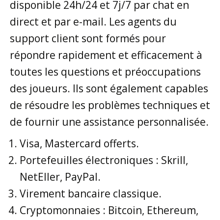
disponible 24h/24 et 7j/7 par chat en
direct et par e-mail. Les agents du
support client sont formés pour
répondre rapidement et efficacement à
toutes les questions et préoccupations
des joueurs. Ils sont également capables
de résoudre les problèmes techniques et
de fournir une assistance personnalisée.
Visa, Mastercard offerts.
Portefeuilles électroniques : Skrill,
NetEller, PayPal.
Virement bancaire classique.
Cryptomonnaies : Bitcoin, Ethereum,