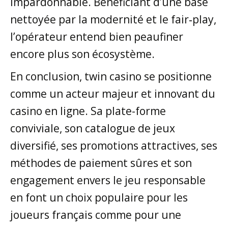
impardonnable. Bénéficiant d’une base
nettoyée par la modernité et le fair‐play,
l’opérateur entend bien peaufiner
encore plus son écosystème.
En conclusion, twin casino se positionne
comme un acteur majeur et innovant du
casino en ligne. Sa plate-forme
conviviale, son catalogue de jeux
diversifié, ses promotions attractives, ses
méthodes de paiement sûres et son
engagement envers le jeu responsable
en font un choix populaire pour les
joueurs français comme pour une