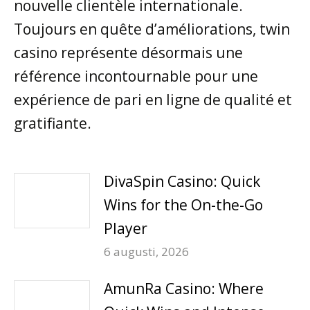
nouvelle clientèle internationale.
Toujours en quête d’améliorations, twin
casino représente désormais une
référence incontournable pour une
expérience de pari en ligne de qualité et
gratifiante.
DivaSpin Casino: Quick
Wins for the On-the-Go
Player
6 augusti, 2026
AmunRa Casino: Where