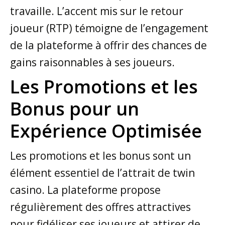
travaille. L’accent mis sur le retour
joueur (RTP) témoigne de l’engagement
de la plateforme à offrir des chances de
gains raisonnables à ses joueurs.
Les Promotions et les
Bonus pour un
Expérience Optimisée
Les promotions et les bonus sont un
élément essentiel de l’attrait de twin
casino. La plateforme propose
régulièrement des offres attractives
pour fidéliser ses joueurs et attirer de