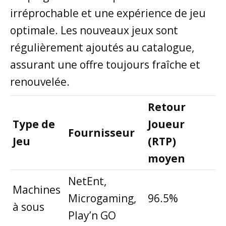
irréprochable et une expérience de jeu
optimale. Les nouveaux jeux sont
régulièrement ajoutés au catalogue,
assurant une offre toujours fraîche et
renouvelée.
Retour
Type de
Joueur
Fournisseur
Jeu
(RTP)
moyen
NetEnt,
Machines
Microgaming,
96.5%
à sous
Play’n GO