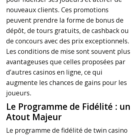
nouveaux clients. Ces promotions
peuvent prendre la forme de bonus de
dépôt, de tours gratuits, de cashback ou
de concours avec des prix exceptionnels.
Les conditions de mise sont souvent plus
avantageuses que celles proposées par
d’autres casinos en ligne, ce qui
augmente les chances de gains pour les
joueurs.
Le Programme de Fidélité : un
Atout Majeur
Le programme de fidélité de twin casino