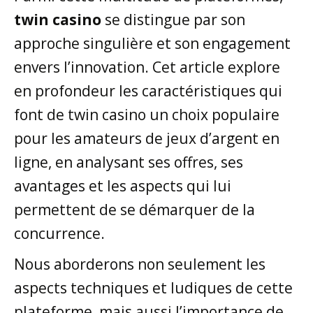
twin casino
se distingue par son
approche singulière et son engagement
envers l’innovation. Cet article explore
en profondeur les caractéristiques qui
font de twin casino un choix populaire
pour les amateurs de jeux d’argent en
ligne, en analysant ses offres, ses
avantages et les aspects qui lui
permettent de se démarquer de la
concurrence.
Nous aborderons non seulement les
aspects techniques et ludiques de cette
plateforme, mais aussi l’importance de