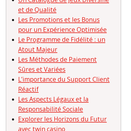
et de Qualité
Les Promotions et les Bonus
pour un Expérience Optimisée
Le Programme de Fidélité : un
Atout Majeur
Les Méthodes de Paiement
Sûres et Variées
L’importance du Support Client
Réactif
Les Aspects Légaux et la
Responsabilité Sociale
Explorer les Horizons du Futur
avec twin casino