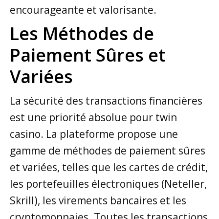
encourageante et valorisante.
Les Méthodes de
Paiement Sûres et
Variées
La sécurité des transactions financières
est une priorité absolue pour twin
casino. La plateforme propose une
gamme de méthodes de paiement sûres
et variées, telles que les cartes de crédit,
les portefeuilles électroniques (Neteller,
Skrill), les virements bancaires et les
cryptomonnaies. Toutes les transactions