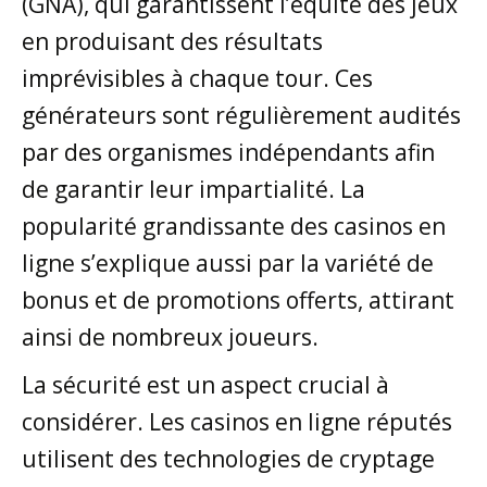
(GNA), qui garantissent l’équité des jeux
en produisant des résultats
imprévisibles à chaque tour. Ces
générateurs sont régulièrement audités
par des organismes indépendants afin
de garantir leur impartialité. La
popularité grandissante des casinos en
ligne s’explique aussi par la variété de
bonus et de promotions offerts, attirant
ainsi de nombreux joueurs.
La sécurité est un aspect crucial à
considérer. Les casinos en ligne réputés
utilisent des technologies de cryptage