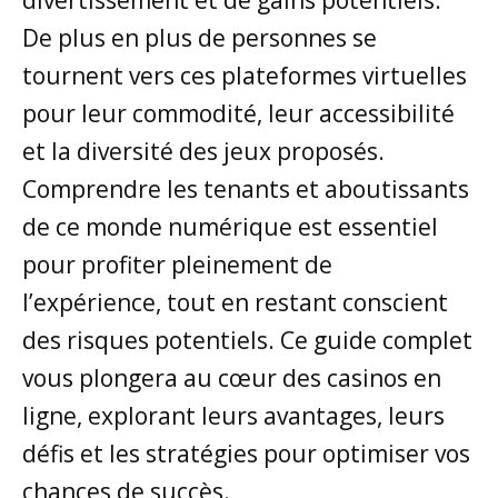
divertissement et de gains potentiels.
De plus en plus de personnes se
tournent vers ces plateformes virtuelles
pour leur commodité, leur accessibilité
et la diversité des jeux proposés.
Comprendre les tenants et aboutissants
de ce monde numérique est essentiel
pour profiter pleinement de
l’expérience, tout en restant conscient
des risques potentiels. Ce guide complet
vous plongera au cœur des casinos en
ligne, explorant leurs avantages, leurs
défis et les stratégies pour optimiser vos
chances de succès.