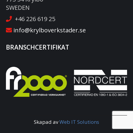
SWEDEN
+46 226 619 25
info@krylboverkstader.se
BRANSCHCERTIFIKAT
Skapad av
Web IT Solutions