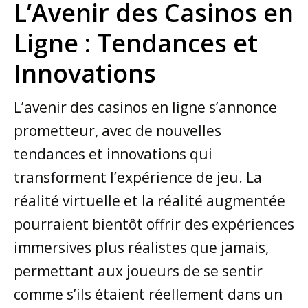
L’Avenir des Casinos en
Ligne : Tendances et
Innovations
L’avenir des casinos en ligne s’annonce
prometteur, avec de nouvelles
tendances et innovations qui
transforment l’expérience de jeu. La
réalité virtuelle et la réalité augmentée
pourraient bientôt offrir des expériences
immersives plus réalistes que jamais,
permettant aux joueurs de se sentir
comme s’ils étaient réellement dans un