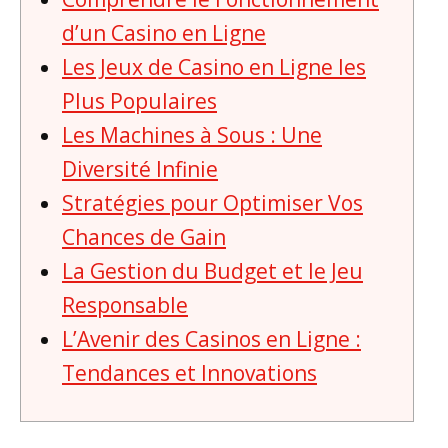
d’un Casino en Ligne
Les Jeux de Casino en Ligne les
Plus Populaires
Les Machines à Sous : Une
Diversité Infinie
Stratégies pour Optimiser Vos
Chances de Gain
La Gestion du Budget et le Jeu
Responsable
L’Avenir des Casinos en Ligne :
Tendances et Innovations