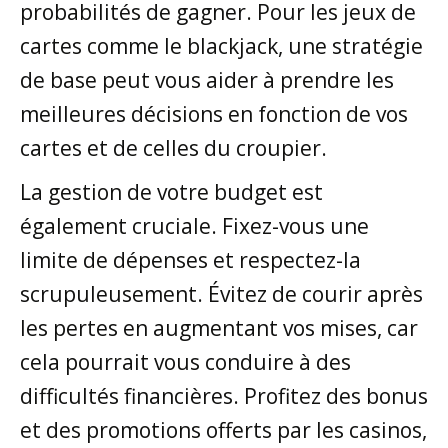
probabilités de gagner. Pour les jeux de
cartes comme le blackjack, une stratégie
de base peut vous aider à prendre les
meilleures décisions en fonction de vos
cartes et de celles du croupier.
La gestion de votre budget est
également cruciale. Fixez-vous une
limite de dépenses et respectez-la
scrupuleusement. Évitez de courir après
les pertes en augmentant vos mises, car
cela pourrait vous conduire à des
difficultés financières. Profitez des bonus
et des promotions offerts par les casinos,