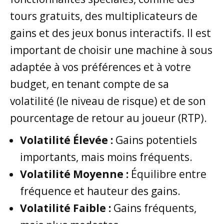
tours gratuits, des multiplicateurs de
gains et des jeux bonus interactifs. Il est
important de choisir une machine à sous
adaptée à vos préférences et à votre
budget, en tenant compte de sa
volatilité (le niveau de risque) et de son
pourcentage de retour au joueur (RTP).
Volatilité Élevée :
Gains potentiels
importants, mais moins fréquents.
Volatilité Moyenne :
Équilibre entre
fréquence et hauteur des gains.
Volatilité Faible :
Gains fréquents,