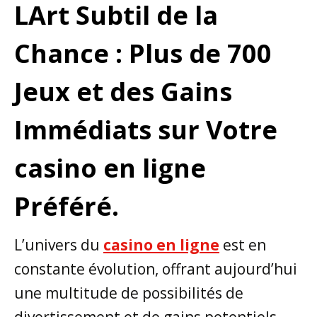
LArt Subtil de la
Chance : Plus de 700
Jeux et des Gains
Immédiats sur Votre
casino en ligne
Préféré.
L’univers du
casino en ligne
est en
constante évolution, offrant aujourd’hui
une multitude de possibilités de