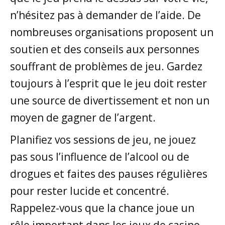
n’hésitez pas à demander de l’aide. De
nombreuses organisations proposent un
soutien et des conseils aux personnes
souffrant de problèmes de jeu. Gardez
toujours à l’esprit que le jeu doit rester
une source de divertissement et non un
moyen de gagner de l’argent.
Planifiez vos sessions de jeu, ne jouez
pas sous l’influence de l’alcool ou de
drogues et faites des pauses régulières
pour rester lucide et concentré.
Rappelez-vous que la chance joue un