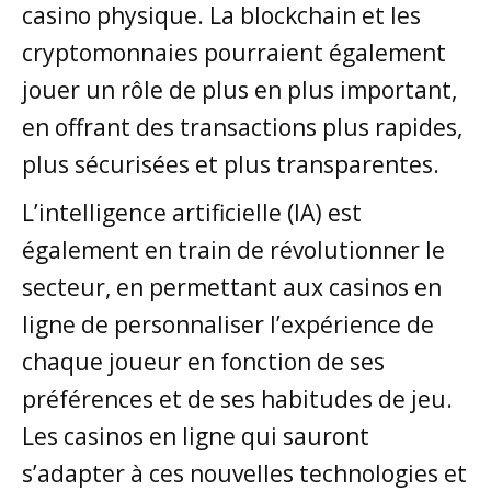
casino physique. La blockchain et les
cryptomonnaies pourraient également
jouer un rôle de plus en plus important,
en offrant des transactions plus rapides,
plus sécurisées et plus transparentes.
L’intelligence artificielle (IA) est
également en train de révolutionner le
secteur, en permettant aux casinos en
ligne de personnaliser l’expérience de
chaque joueur en fonction de ses
préférences et de ses habitudes de jeu.
Les casinos en ligne qui sauront
s’adapter à ces nouvelles technologies et