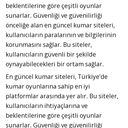
beklentilerine göre çeşitli oyunlar
sunarlar. Güvenliği ve güvenilirliği
önceliğe alan en güncel kumar siteleri,
kullanıcıların paralarının ve bilgilerinin
korunmasını sağlar. Bu siteler,
kullanıcıların güvenli bir şekilde
oynayabilecekleri bir ortam sağlar.
En güncel kumar siteleri, Türkiye’de
kumar oyunlarına sahip en iyi
platformlar arasında yer alır. Bu siteler,
kullanıcıların ihtiyaçlarına ve
beklentilerine göre çeşitli oyunlar
sunarlar. Güvenliği ve güvenilirliği