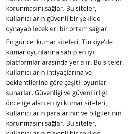
korunmasını sağlar. Bu siteler,
kullanıcıların güvenli bir şekilde
oynayabilecekleri bir ortam sağlar.
En güncel kumar siteleri, Türkiye’de
kumar oyunlarına sahip en iyi
platformlar arasında yer alır. Bu siteler,
kullanıcıların ihtiyaçlarına ve
beklentilerine göre çeşitli oyunlar
sunarlar. Güvenliği ve güvenilirliği
önceliğe alan en iyi kumar siteleri,
kullanıcıların paralarının ve bilgilerinin
korunmasını sağlar. Bu siteler,
kullanıcıların güvenli bir şekilde