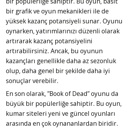
bir popülerliğe sahiptir. Bu oyun, basit
bir grafik ve oyun mekanikleri ile de
yüksek kazanç potansiyeli sunar. Oyunu
oynarken, yatırımlarınızı düzenli olarak
artırarak kazanç potansiyelini
artırabilirsiniz. Ancak, bu oyunun
kazançları genellikle daha az sezonluk
olup, daha genel bir şekilde daha iyi
sonuçlar verebilir.
En son olarak, ”Book of Dead” oyunu da
büyük bir popülerliğe sahiptir. Bu oyun,
kumar siteleri yeni ve güncel oyunları
arasında en çok oynananlardan biridir.