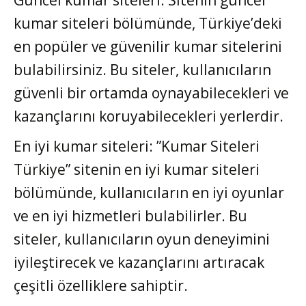
Güncel kumar siteleri: Sitenin güncel
kumar siteleri bölümünde, Türkiye’deki
en popüler ve güvenilir kumar sitelerini
bulabilirsiniz. Bu siteler, kullanıcıların
güvenli bir ortamda oynayabilecekleri ve
kazançlarını koruyabilecekleri yerlerdir.
En iyi kumar siteleri: ”Kumar Siteleri
Türkiye” sitenin en iyi kumar siteleri
bölümünde, kullanıcıların en iyi oyunlar
ve en iyi hizmetleri bulabilirler. Bu
siteler, kullanıcıların oyun deneyimini
iyileştirecek ve kazançlarını artıracak
çeşitli özelliklere sahiptir.