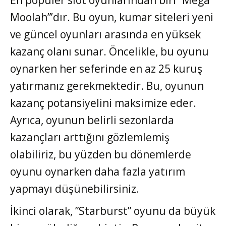
En popüler slot oyunlarından biri ”Mega
Moolah”’dır. Bu oyun, kumar siteleri yeni
ve güncel oyunları arasında en yüksek
kazanç olanı sunar. Öncelikle, bu oyunu
oynarken her seferinde en az 25 kuruş
yatırmanız gerekmektedir. Bu, oyunun
kazanç potansiyelini maksimize eder.
Ayrıca, oyunun belirli sezonlarda
kazançları arttığını gözlemlemiş
olabiliriz, bu yüzden bu dönemlerde
oyunu oynarken daha fazla yatırım
yapmayı düşünebilirsiniz.
İkinci olarak, ”Starburst” oyunu da büyük