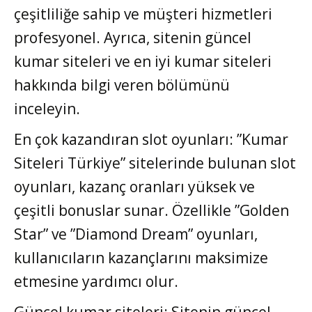
çeşitliliğe sahip ve müşteri hizmetleri
profesyonel. Ayrıca, sitenin güncel
kumar siteleri ve en iyi kumar siteleri
hakkında bilgi veren bölümünü
inceleyin.
En çok kazandıran slot oyunları: ”Kumar
Siteleri Türkiye” sitelerinde bulunan slot
oyunları, kazanç oranları yüksek ve
çeşitli bonuslar sunar. Özellikle ”Golden
Star” ve ”Diamond Dream” oyunları,
kullanıcıların kazançlarını maksimize
etmesine yardımcı olur.