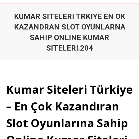
KUMAR SITELERI TRKIYE EN OK
KAZANDRAN SLOT OYUNLARNA
SAHIP ONLINE KUMAR
SITELERI.204
Du är här:
Kumar Siteleri Türkiye
– En Çok Kazandıran
Slot Oyunlarına Sahip