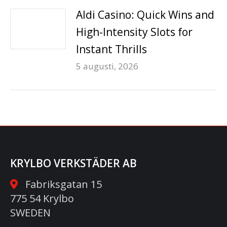
Aldi Casino: Quick Wins and
High-Intensity Slots for
Instant Thrills
5 augusti, 2026
KRYLBO VERKSTÄDER AB
Fabriksgatan 15
775 54 Krylbo
SWEDEN