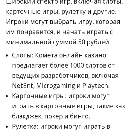
широкий спектр игр, включая слоты,
карточные игры, рулетку и другие.
Игроки могут выбрать игру, которая
им понравится, и начать играть с
минимальной суммой 50 рублей.
Слоты: Комета онлайн казино
предлагает более 1000 слотов от
ведущих разработчиков, включая
NetEnt, Microgaming и Playtech.
Карточные игры: игроки могут
играть в карточные игры, такие как
блэкджек, покер и бинго.
Рулетка: игроки могут играть в