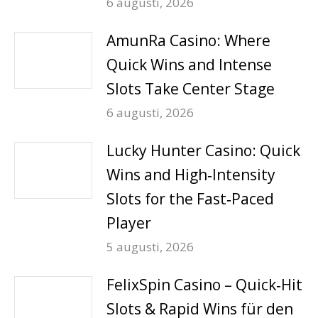
6 augusti, 2026
AmunRa Casino: Where
Quick Wins and Intense
Slots Take Center Stage
6 augusti, 2026
Lucky Hunter Casino: Quick
Wins and High‑Intensity
Slots for the Fast‑Paced
Player
5 augusti, 2026
FelixSpin Casino – Quick‑Hit
Slots & Rapid Wins für den