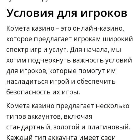
Условия для игроков
Комета казино – это онлайн-казино,
которое предлагает игрокам широкий
спектр игр и услуг. Для начала, мы
хотим подчеркнуть важность условий
для игроков, которые помогут им
насладиться игрой и обеспечить
безопасность их игры.
Комета казино предлагает несколько
типов аккаунтов, включая
стандартный, золотой и платиновый.
Каждый тип аккаунта имеет свои