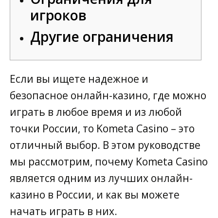
игроков
Другие ограничения
Если вы ищете надежное и
безопасное онлайн-казино, где можно
играть в любое время и из любой
точки России, то Kometa Casino – это
отличный выбор. В этом руководстве
мы рассмотрим, почему Kometa Casino
является одним из лучших онлайн-
казино в России, и как вы можете
начать играть в них.