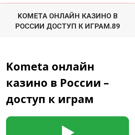
KOMETA ОНЛАЙН КАЗИНО В
РОССИИ ДОСТУП К ИГРАМ.89
Du är här:
Kometa онлайн
казино в России –
доступ к играм
▶️