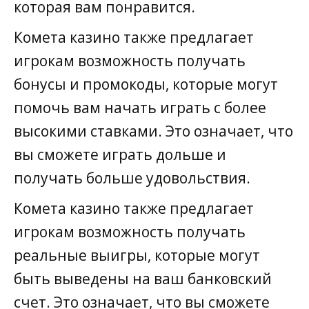
которая вам понравится.
Комета казино также предлагает
игрокам возможность получать
бонусы и промокоды, которые могут
помочь вам начать играть с более
высокими ставками. Это означает, что
вы сможете играть дольше и
получать больше удовольствия.
Комета казино также предлагает
игрокам возможность получать
реальные выигры, которые могут
быть выведены на ваш банковский
счет. Это означает, что вы сможете