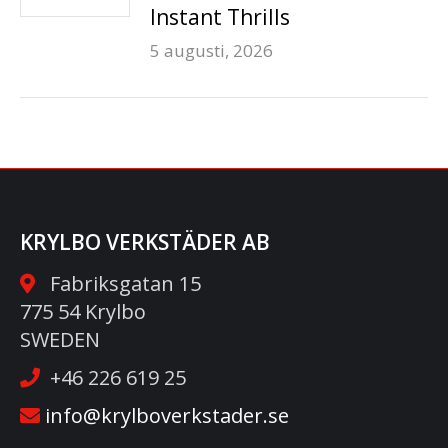
Instant Thrills
5 augusti, 2026
KRYLBO VERKSTÄDER AB
Fabriksgatan 15
775 54 Krylbo
SWEDEN
+46 226 619 25
info@krylboverkstader.se