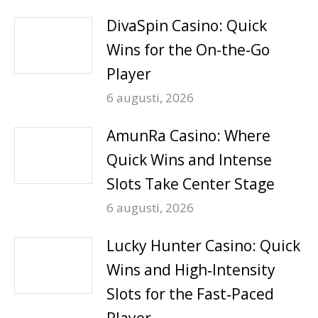
DivaSpin Casino: Quick
Wins for the On-the-Go
Player
6 augusti, 2026
AmunRa Casino: Where
Quick Wins and Intense
Slots Take Center Stage
6 augusti, 2026
Lucky Hunter Casino: Quick
Wins and High‑Intensity
Slots for the Fast‑Paced