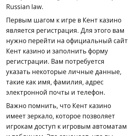
Russian law.
Первым шагом к игре в Кент казино
является регистрация. Для этого вам
нужно перейти на официальный сайт
Кент казино и заполнить форму
регистрации. Вам потребуется
указать некоторые личные данные,
такие как имя, фамилия, адрес
электронной почты и телефон.
Важно помнить, что Кент казино
имеет зеркало, которое позволяет
игрокам доступ к игровым автоматам