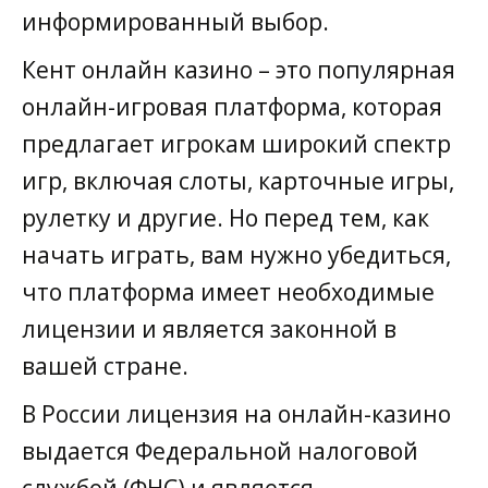
информированный выбор.
Кент онлайн казино – это популярная
онлайн-игровая платформа, которая
предлагает игрокам широкий спектр
игр, включая слоты, карточные игры,
рулетку и другие. Но перед тем, как
начать играть, вам нужно убедиться,
что платформа имеет необходимые
лицензии и является законной в
вашей стране.
В России лицензия на онлайн-казино
выдается Федеральной налоговой