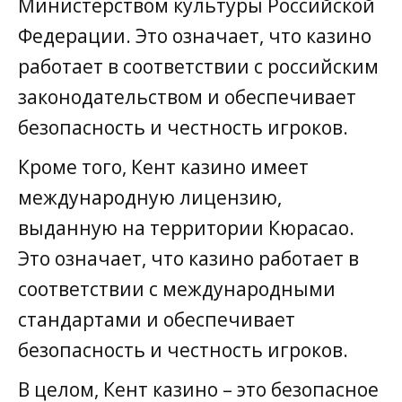
Министерством культуры Российской
Федерации. Это означает, что казино
работает в соответствии с российским
законодательством и обеспечивает
безопасность и честность игроков.
Кроме того, Кент казино имеет
международную лицензию,
выданную на территории Кюрасао.
Это означает, что казино работает в
соответствии с международными
стандартами и обеспечивает
безопасность и честность игроков.
В целом, Кент казино – это безопасное