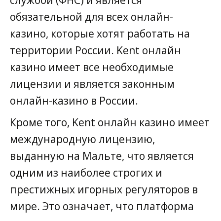
службой (ФНС) и является
обязательной для всех онлайн-
казино, которые хотят работать на
территории России. Kent онлайн
казино имеет все необходимые
лицензии и является законным
онлайн-казино в России.
Кроме того, Kent онлайн казино имеет
международную лицензию,
выданную на Мальте, что является
одним из наиболее строгих и
престижных игорных регуляторов в
мире. Это означает, что платформа