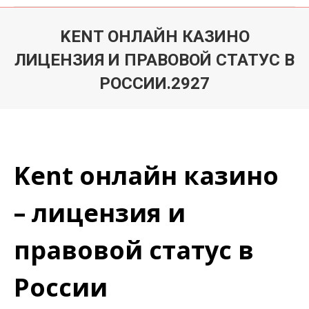
KENT ОНЛАЙН КАЗИНО
ЛИЦЕНЗИЯ И ПРАВОВОЙ СТАТУС В
РОССИИ.2927
Du är här:
Kent онлайн казино
– лицензия и
правовой статус в
России