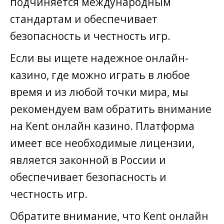
подчиняется международным
стандартам и обеспечивает
безопасность и честность игр.
Если вы ищете надежное онлайн-
казино, где можно играть в любое
время и из любой точки мира, мы
рекомендуем вам обратить внимание
на Kent онлайн казино. Платформа
имеет все необходимые лицензии,
является законной в России и
обеспечивает безопасность и
честность игр.
Обратите внимание, что Kent онлайн