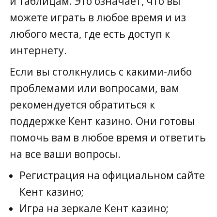
и таблицам. Это означает, что вы
можете играть в любое время и из
любого места, где есть доступ к
интернету.
Если вы столкнулись с какими-либо
проблемами или вопросами, вам
рекомендуется обратиться к
поддержке Кент казино. Они готовы
помочь вам в любое время и ответить
на все ваши вопросы.
Регистрация на официальном сайте
Кент казино;
Игра на зеркале Кент казино;