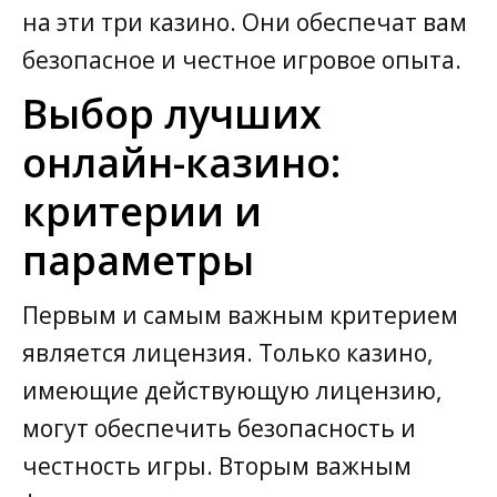
на эти три казино. Они обеспечат вам
безопасное и честное игровое опыта.
Выбор лучших
онлайн-казино:
критерии и
параметры
Первым и самым важным критерием
является лицензия. Только казино,
имеющие действующую лицензию,
могут обеспечить безопасность и
честность игры. Вторым важным