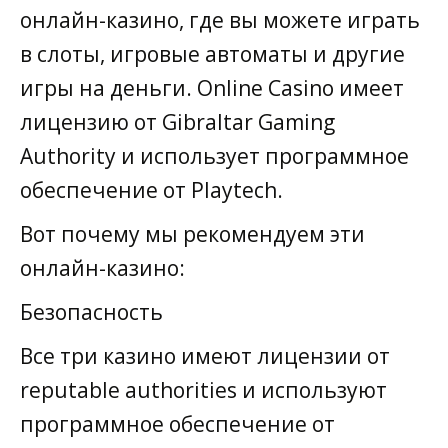
онлайн-казино, где вы можете играть
в слоты, игровые автоматы и другие
игры на деньги. Online Casino имеет
лицензию от Gibraltar Gaming
Authority и использует программное
обеспечение от Playtech.
Вот почему мы рекомендуем эти
онлайн-казино:
Безопасность
Все три казино имеют лицензии от
reputable authorities и используют
программное обеспечение от