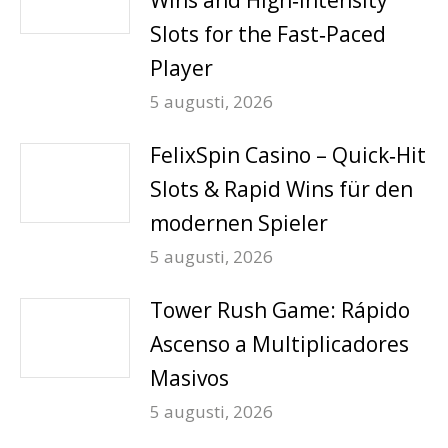
Wins and High‑Intensity
Slots for the Fast‑Paced
Player
5 augusti, 2026
FelixSpin Casino – Quick‑Hit
Slots & Rapid Wins für den
modernen Spieler
5 augusti, 2026
Tower Rush Game: Rápido
Ascenso a Multiplicadores
Masivos
5 augusti, 2026