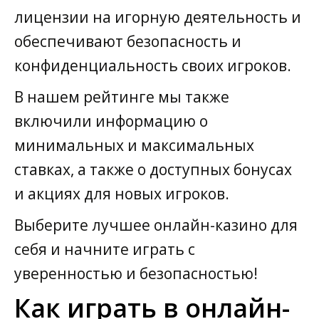
лицензии на игорную деятельность и
обеспечивают безопасность и
конфиденциальность своих игроков.
В нашем рейтинге мы также
включили информацию о
минимальных и максимальных
ставках, а также о доступных бонусах
и акциях для новых игроков.
Выберите лучшее онлайн-казино для
себя и начните играть с
уверенностью и безопасностью!
Как играть в онлайн-