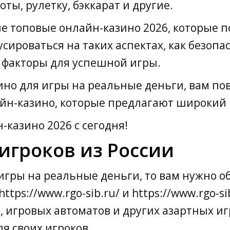
ты, рулетку, бэккарат и другие.
ие топовые онлайн-казино 2026, которые
усироваться на таких аспектах, как безопа
 факторы для успешной игры.
но для игры на реальные деньги, вам пове
н-казино, которые предлагают широкий в
казино 2026 с сегодня!
игроков из России
игры на реальные деньги, то вам нужно о
, https://www.rgo-sib.ru/ и https://www.rgo-
 игровых автоматов и других азартных иг
я своих игроков.