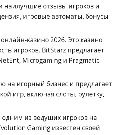
ли наилучшие отзывы игроков и
ицензия, игровые автоматы, бонусы
 онлайн-казино 2026. Это казино
ть игроков. BitStarz предлагает
etEnt, Microgaming и Pragmatic
ию на игорный бизнес и предлагает
кой игр, включая слоты, рулетку,
я одним из ведущих игроков на
volution Gaming известен своей