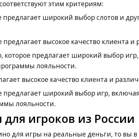
 соответствуют этим критериям:
рое предлагает широкий выбор слотов и др
рое предлагает высокое качество клиента 
но, которое предлагает широкий выбор игр,
программы лояльности.
длагает высокое качество клиента и разл
ое предлагает широкий выбор игр, включая 
ммы лояльности.
 для игроков из России
но для игры на реальные деньги, то вы в