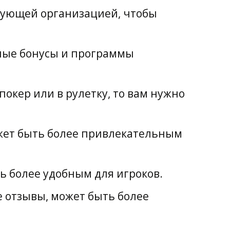
вующей организацией, чтобы
ьные бонусы и программы
покер или в рулетку, то вам нужно
может быть более привлекательным
ь более удобным для игроков.
 отзывы, может быть более