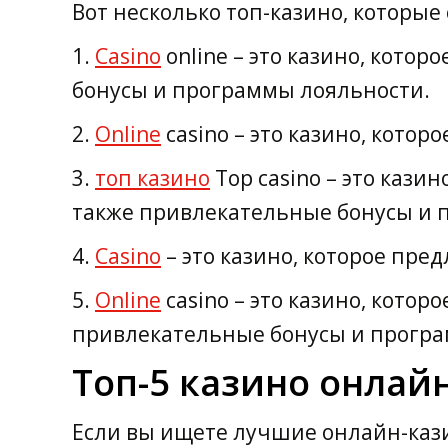
Вот несколько топ-казино, которые
1.
Casino
online – это казино, кото
бонусы и программы лояльности.
2.
Online
casino – это казино, кото
3.
топ казино
Top casino – это кази
также привлекательные бонусы и 
4.
Casino
– это казино, которое пре
5.
Online
casino – это казино, котор
привлекательные бонусы и програ
Топ-5 казино онлайн
Если вы ищете лучшие онлайн-кази