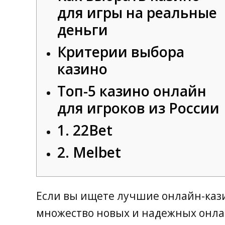
для игры на реальные
деньги
Критерии выбора
казино
Топ-5 казино онлайн
для игроков из России
1. 22Bet
2. Melbet
Если вы ищете лучшие онлайн-кази
множество новых и надежных онлай