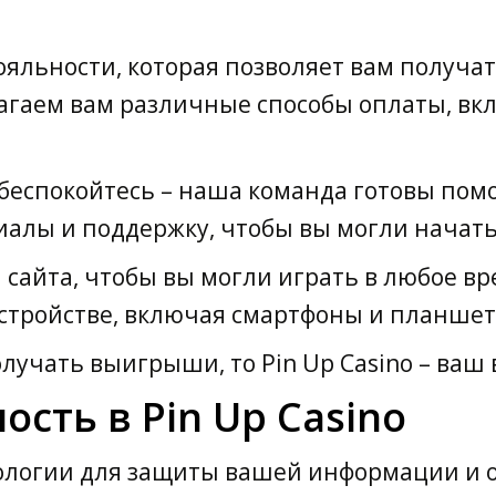
лояльности, которая позволяет вам получа
лагаем вам различные способы оплаты, вк
е беспокойтесь – наша команда готовы пом
алы и поддержку, чтобы вы могли начать
я сайта, чтобы вы могли играть в любое в
устройстве, включая смартфоны и планшет
олучать выигрыши, то Pin Up Casino – ваш 
ость в Pin Up Casino
логии для защиты вашей информации и о