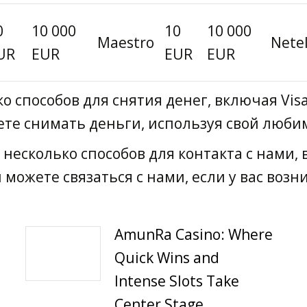
0
10 000
10
10 000
Maestro
Netel
UR
EUR
EUR
EUR
пособов для снятия денег, включая Visa, Ma
жете снимать деньги, используя свой люб
несколько способов для контакта с нами,
ы можете связаться с нами, если у вас во
AmunRa Casino: Where
Quick Wins and
Intense Slots Take
Center Stage