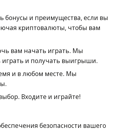
ть бонусы и преимущества, если вы
лючая криптовалюты, чтобы вам
очь вам начать играть. Мы
 играть и получать выигрыши.
ремя и в любом месте. Мы
ы.
выбор. Входите и играйте!
беспечения безопасности вашего