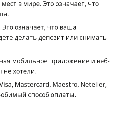
мест в мире. Это означает, что
па.
Это означает, что ваша
дете делать депозит или снимать
ючая мобильное приложение и веб-
ы не хотели.
a, Mastercard, Maestro, Neteller,
й любимый способ оплаты.