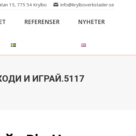
atan 15, 775 54 Krylbo
info@krylboverkstader.se
ET
REFERENSER
NYHETER
ХОДИ И ИГРАЙ.5117