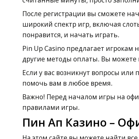
считанные минуты, просто заполни
После регистрации вы сможете нача
широкий спектр игр, включая слоты
понравится, и начать играть.
Pin Up Casino предлагает игрокам 
другие методы оплаты. Вы можете 
Если у вас возникнут вопросы или 
помочь вам в любое время.
Важно! Перед началом игры на офиц
правилами игры.
Пин Ап Казино – Оф
На этом сайте вы можете найти все