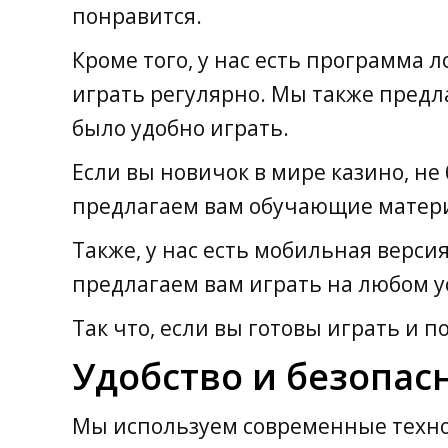
понравится.
Кроме того, у нас есть программа 
играть регулярно. Мы также пред
было удобно играть.
Если вы новичок в мире казино, н
предлагаем вам обучающие матери
Также, у нас есть мобильная верси
предлагаем вам играть на любом 
Так что, если вы готовы играть и п
Удобство и безопасн
Мы используем современные техно