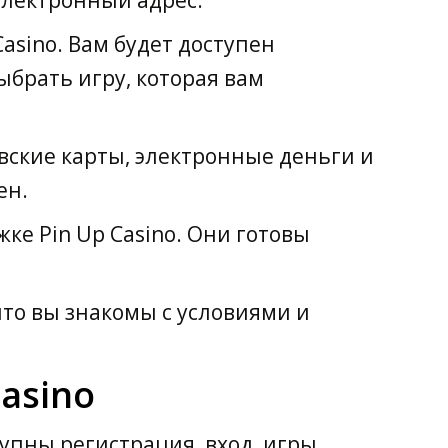
электронный адрес.
asino. Вам будет доступен
ыбрать игру, которая вам
овские карты, электронные деньги и
ен.
ке Pin Up Casino. Они готовы
что вы знакомы с условиями и
asino
упны регистрация, вход, игры,