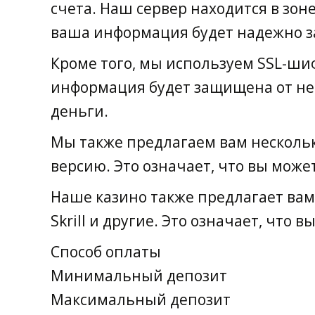
счета. Наш сервер находится в зоне
ваша информация будет надежно з
Кроме того, мы используем SSL-ши
информация будет защищена от нес
деньги.
Мы также предлагаем вам нескольк
версию. Это означает, что вы может
Наше казино также предлагает вам н
Skrill и другие. Это означает, что
Способ оплаты
Минимальный депозит
Максимальный депозит