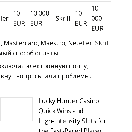
10
10
10 000
10
ler
Skrill
000
EUR
EUR
EUR
EUR
stercard, Maestro, Neteller, Skrill
имый способ оплаты.
 включая электронную почту,
зникнут вопросы или проблемы.
Lucky Hunter Casino:
Quick Wins and
High‑Intensity Slots for
the Fast‑Paced Player