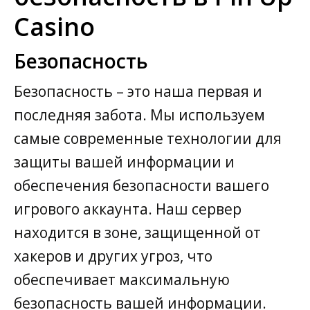
Casino
Безопасность
Безопасность – это наша первая и
последняя забота. Мы используем
самые современные технологии для
защиты вашей информации и
обеспечения безопасности вашего
игрового аккаунта. Наш сервер
находится в зоне, защищенной от
хакеров и других угроз, что
обеспечивает максимальную
безопасность вашей информации.