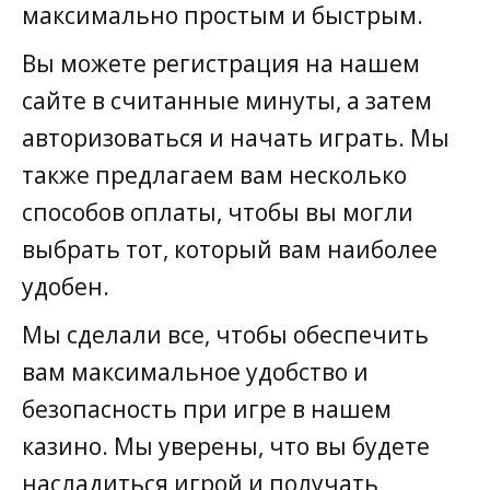
максимально простым и быстрым.
Вы можете регистрация на нашем
сайте в считанные минуты, а затем
авторизоваться и начать играть. Мы
также предлагаем вам несколько
способов оплаты, чтобы вы могли
выбрать тот, который вам наиболее
удобен.
Мы сделали все, чтобы обеспечить
вам максимальное удобство и
безопасность при игре в нашем
казино. Мы уверены, что вы будете
насладиться игрой и получать