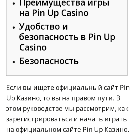
Преимущества игры
на Pin Up Casino
Удобство и
безопасность в Pin Up
Casino
Безопасность
Если вы ищете официальный сайт Pin
Up Казино, то вы на правом пути. В
этом руководстве мы рассмотрим, как
зарегистрироваться и начать играть
на официальном сайте Pin Up Казино.