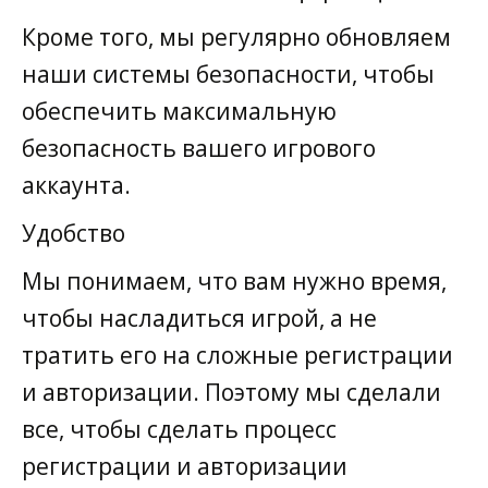
Кроме того, мы регулярно обновляем
наши системы безопасности, чтобы
обеспечить максимальную
безопасность вашего игрового
аккаунта.
Удобство
Мы понимаем, что вам нужно время,
чтобы насладиться игрой, а не
тратить его на сложные регистрации
и авторизации. Поэтому мы сделали
все, чтобы сделать процесс
регистрации и авторизации