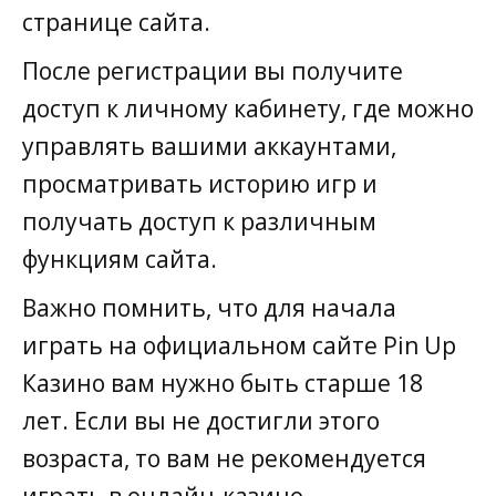
странице сайта.
После регистрации вы получите
доступ к личному кабинету, где можно
управлять вашими аккаунтами,
просматривать историю игр и
получать доступ к различным
функциям сайта.
Важно помнить, что для начала
играть на официальном сайте Pin Up
Казино вам нужно быть старше 18
лет. Если вы не достигли этого
возраста, то вам не рекомендуется