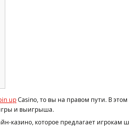
pin up
Casino, то вы на правом пути. В это
 игры и выигрыша.
лайн-казино, которое предлагает игрокам 