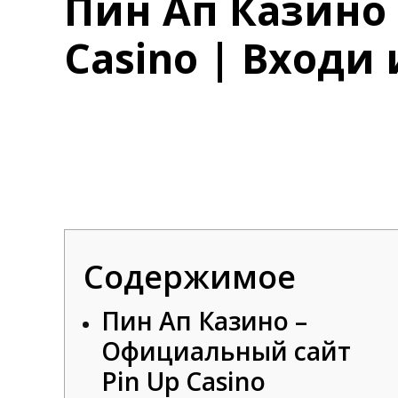
Пин Ап Казино
Casino | Входи 
Содержимое
Пин Ап Казино –
Официальный сайт
Pin Up Casino