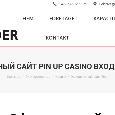
+46 226 619 25
Fabriksg
HEM
FÖRETAGET
KAPACIT
KONTAKT
Й САЙТ PIN UP CASINO ВХОДИ 
Du är här:
Startsida
Okategoriserade
Казино – Официальный сайт Pin…