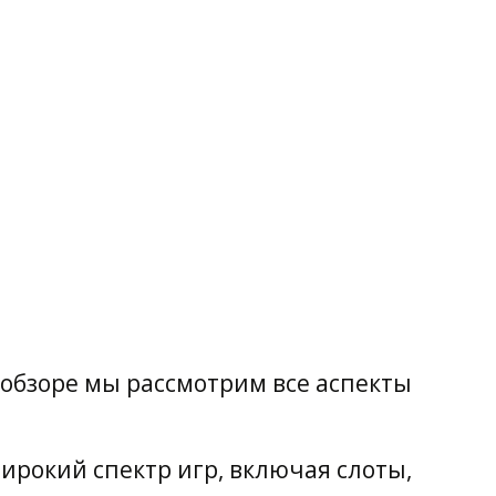
м обзоре мы рассмотрим все аспекты
широкий спектр игр, включая слоты,