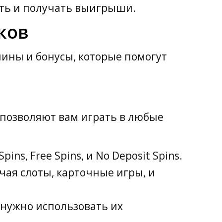
ать и получать выигрыши.
ков
спины и бонусы, которые помогут
и позволяют вам играть в любые
ns, Free Spins, и No Deposit Spins.
ая слоты, карточные игры, и
 нужно использовать их