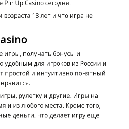
 Pin Up Casino сегодня!
 возраста 18 лет и что игра не
asino
е игры, получать бонусы и
о удобным для игроков из России и
еет простой и интуитивно понятный
онравится.
 игры, рулетку и другие. Игры на
я и из любого места. Кроме того,
ые деньги, что делает игру еще