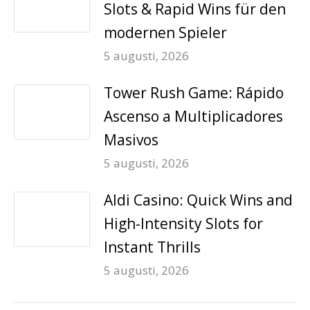
Slots & Rapid Wins für den
modernen Spieler
5 augusti, 2026
Tower Rush Game: Rápido
Ascenso a Multiplicadores
Masivos
5 augusti, 2026
Aldi Casino: Quick Wins and
High-Intensity Slots for
Instant Thrills
5 augusti, 2026