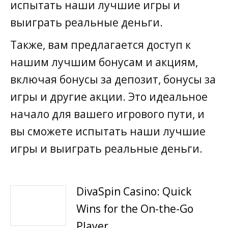
испытать наши лучшие игры и
выиграть реальные деньги.
Также, вам предлагается доступ к
нашим лучшим бонусам и акциям,
включая бонусы за депозит, бонусы за
игры и другие акции. Это идеальное
начало для вашего игрового пути, и
вы сможете испытать наши лучшие
игры и выиграть реальные деньги.
DivaSpin Casino: Quick
Wins for the On-the-Go
Player