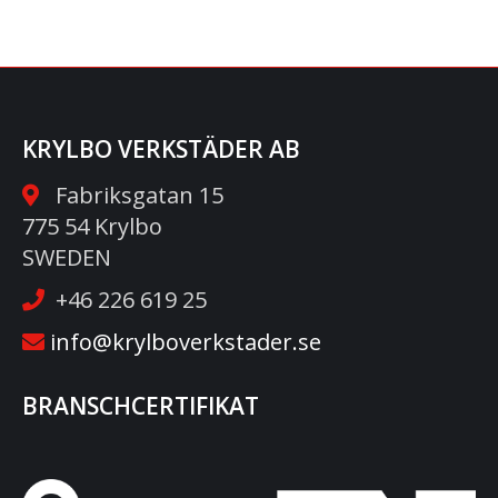
KRYLBO VERKSTÄDER AB
Fabriksgatan 15
775 54 Krylbo
SWEDEN
+46 226 619 25
info@krylboverkstader.se
BRANSCHCERTIFIKAT