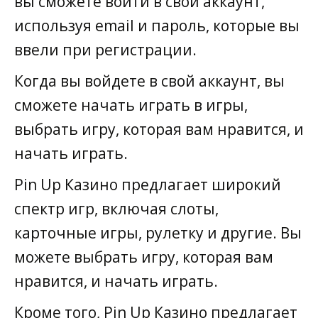
вы сможете войти в свой аккаунт,
используя email и пароль, которые вы
ввели при регистрации.
Когда вы войдете в свой аккаунт, вы
сможете начать играть в игры,
выбрать игру, которая вам нравится, и
начать играть.
Pin Up Казино предлагает широкий
спектр игр, включая слоты,
карточные игры, рулетку и другие. Вы
можете выбрать игру, которая вам
нравится, и начать играть.
Кроме того, Pin Up Казино предлагает