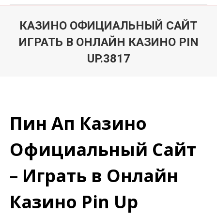
КАЗИНО ОФИЦИАЛЬНЫЙ САЙТ
ИГРАТЬ В ОНЛАЙН КАЗИНО PIN
UP.3817
Du är här:
Пин Ап Казино
Официальный Сайт
– Играть в Онлайн
Казино Pin Up