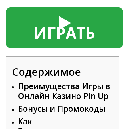
▶️
ИГРАТЬ
Содержимое
Преимущества Игры в
Онлайн Казино Pin Up
Бонусы и Промокоды
Как