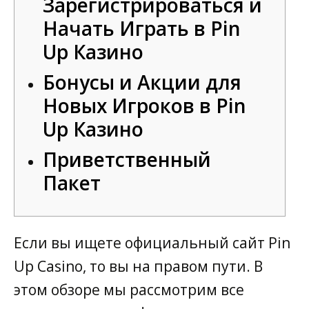
Зарегистрироваться и
Начать Играть в Pin
Up Казино
Бонусы и Акции для
Новых Игроков в Pin
Up Казино
Приветственный
Пакет
Если вы ищете официальный сайт Pin
Up Casino, то вы на правом пути. В
этом обзоре мы рассмотрим все