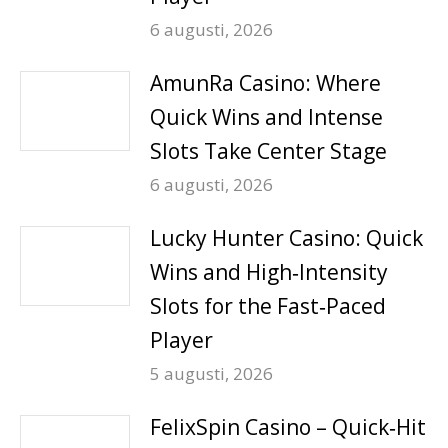
6 augusti, 2026
AmunRa Casino: Where
Quick Wins and Intense
Slots Take Center Stage
6 augusti, 2026
Lucky Hunter Casino: Quick
Wins and High‑Intensity
Slots for the Fast‑Paced
Player
5 augusti, 2026
FelixSpin Casino – Quick‑Hit