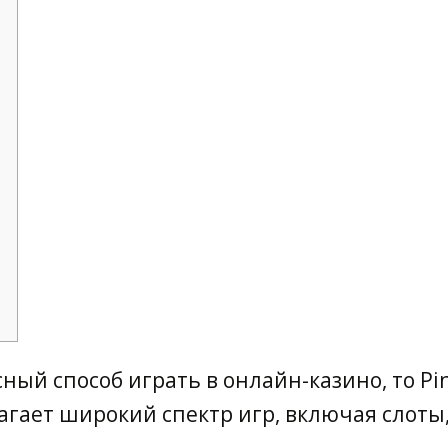
ый способ играть в онлайн-казино, то Pin
гает широкий спектр игр, включая слоты,