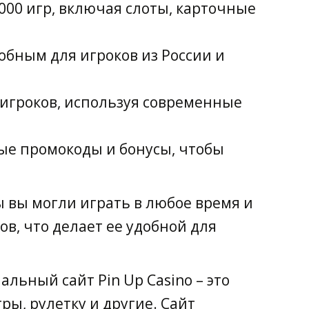
000 игр, включая слоты, карточные
добным для игроков из России и
 игроков, используя современные
ые промокоды и бонусы, чтобы
 вы могли играть в любое время и
в, что делает ее удобной для
льный сайт Pin Up Casino – это
ры, рулетку и другие. Сайт