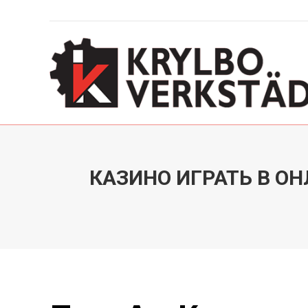
КАЗИНО ИГРАТЬ В ОН