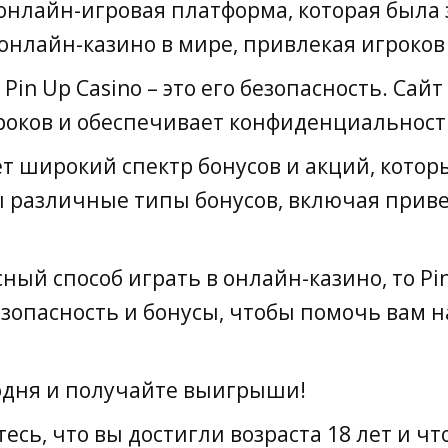
 онлайн-игровая платформа, которая была з
нлайн-казино в мире, привлекая игроков 
Pin Up Casino – это его безопасность. Са
роков и обеспечивает конфиденциальност
ает широкий спектр бонусов и акций, котор
 различные типы бонусов, включая приве
ый способ играть в онлайн-казино, то Pin
езопасность и бонусы, чтобы помочь вам н
годня и получайте выигрыши!
есь, что вы достигли возраста 18 лет и чт