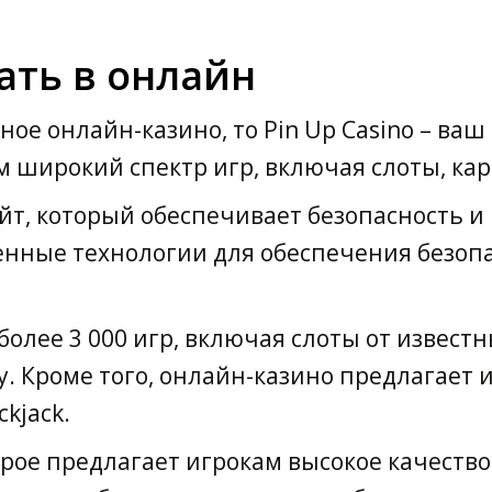
ать в онлайн
ое онлайн-казино, то Pin Up Casino – ваш
м широкий спектр игр, включая слоты, ка
айт, который обеспечивает безопасность 
енные технологии для обеспечения безоп
 более 3 000 игр, включая слоты от извест
ay. Кроме того, онлайн-казино предлагает
kjack.
рое предлагает игрокам высокое качество 