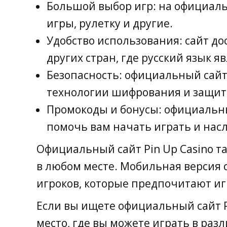
Большой выбор игр: на официальн
игры, рулетку и другие.
Удобство использования: сайт дос
других стран, где русский язык 
Безопасность: официальный сайт 
технологии шифрования и защит
Промокоды и бонусы: официальны
помочь вам начать играть и нас
Официальный сайт Pin Up Casino т
в любом месте. Мобильная версия с
игроков, которые предпочитают иг
Если вы ищете официальный сайт Pi
место, где вы можете играть в раз