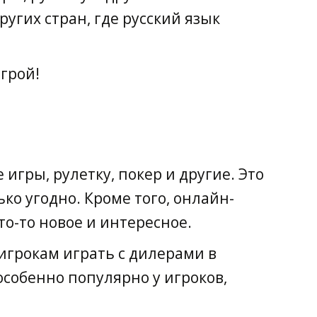
ругих стран, где русский язык
грой!
игры, рулетку, покер и другие. Это
ько угодно. Кроме того, онлайн-
то-то новое и интересное.
 игрокам играть с дилерами в
особенно популярно у игроков,