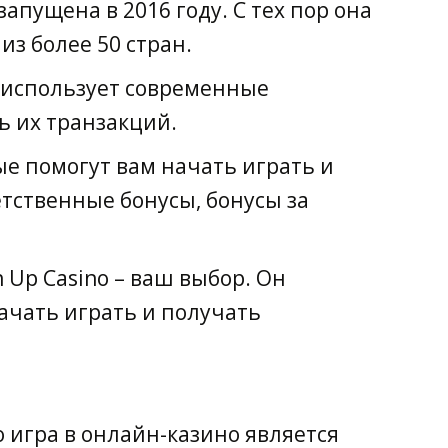
апущена в 2016 году. С тех пор она
из более 50 стран.
йт использует современные
ь их транзакций.
ые помогут вам начать играть и
тственные бонусы, бонусы за
 Up Casino – ваш выбор. Он
ачать играть и получать
о игра в онлайн-казино является