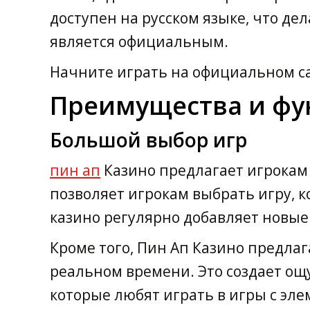
доступен на русском языке, что дел
является официальным.
Начните играть на официальном сай
Преимущества и фу
Большой выбор игр
пин ап
Казино предлагает игрокам б
позволяет игрокам выбрать игру, ко
казино регулярно добавляет новые 
Кроме того, Пин Ап Казино предлаг
реальном времени. Это создает ощу
которые любят играть в игры с эл