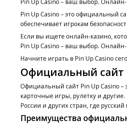
Pin Up Casino – ваш выбор. Онлайн
Pin Up Casino – это официальный с
обеспечивает игрокам безопасность
Если вы ищете онлайн-казино, кото
Pin Up Casino – ваш выбор. Онлайн
Начните играть в Pin Up Casino сег
Официальный сайт P
Официальный сайт Pin Up Casino – 
карточные игры, рулетку и другие. 
России и других стран, где русски
Преимущества официально