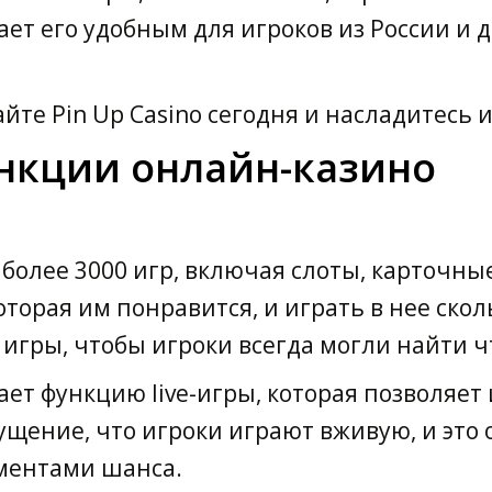
ает его удобным для игроков из России и д
те Pin Up Casino сегодня и насладитесь и
нкции онлайн-казино
олее 3000 игр, включая слоты, карточные 
торая им понравится, и играть в нее скол
игры, чтобы игроки всегда могли найти ч
ает функцию live-игры, которая позволяет
щение, что игроки играют вживую, и это 
ементами шанса.