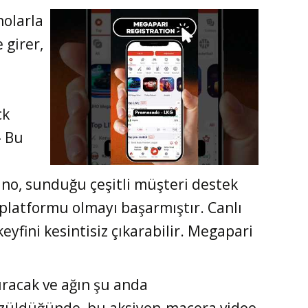
nolarla
 girer,
ck
– Bu
ino, sunduğu çeşitli müşteri destek
 platformu olmayı başarmıştır. Canlı
eyfini kesintisiz çıkarabilir. Megapari
ıracak ve ağın şu anda