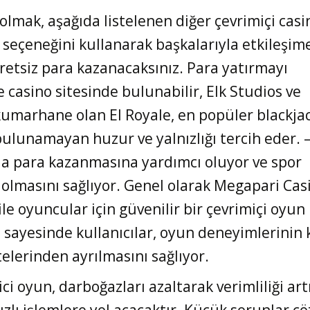
 olmak, aşağıda listelenen diğer çevrimiçi casi
 seçeneğini kullanarak başkalarıyla etkileşime
retsiz para kazanacaksınız. Para yatırmayı
casino sitesinde bulunabilir, Elk Studios ve
kumarhane olan El Royale, en popüler blackja
ulunamayan huzur ve yalnızlığı tercih eder. 
la para kazanmasına yardımcı oluyor ve spor
 olmasını sağlıyor. Genel olarak Megapari Cas
le oyuncular için güvenilir bir çevrimiçi oyun
ı sayesinde kullanıcılar, oyun deneyimlerinin k
telerinden ayrılmasını sağlıyor.
i oyun, darboğazları azaltarak verimliliği art