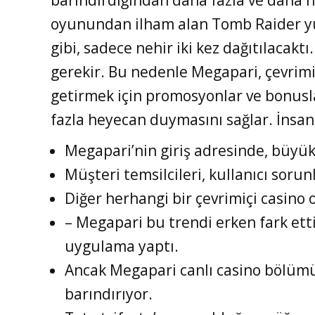
barındırdığından daha fazla ve daha h
oyunundan ilham alan Tomb Raider yuv
gibi, sadece nehir iki kez dağıtılacakt
gerekir. Bu nedenle Megapari, çevrimiç
getirmek için promosyonlar ve bonusl
fazla heyecan duymasını sağlar. İnsanl
Megapari’nin giriş adresinde, büyük
Müşteri temsilcileri, kullanıcı sorun
Diğer herhangi bir çevrimiçi casino o
– Megapari bu trendi erken fark etti
uygulama yaptı.
Ancak Megapari canlı casino bölümü,
barındırıyor.