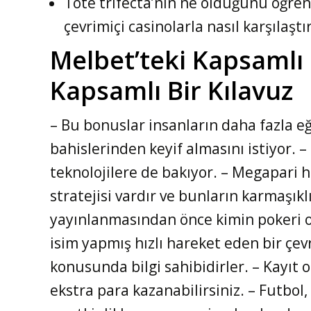
Tote trifecta’nın ne olduğunu öğrend
çevrimiçi casinolarla nasıl karşılaşt
Melbet’teki Kapsamlı 
Kapsamlı Bir Kılavuz
– Bu bonuslar insanların daha fazla eğ
bahislerinden keyif almasını istiyor.
teknolojilere de bakıyor. – Megapari he
stratejisi vardır ve bunların karmaşıkl
yayınlanmasından önce kimin pokeri old
isim yapmış hızlı hareket eden bir çe
konusunda bilgi sahibidirler. – Kayıt
ekstra para kazanabilirsiniz. – Futbol, 