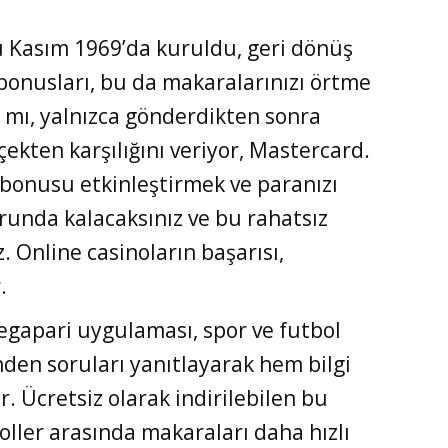
u Kasım 1969’da kuruldu, geri dönüş
bonusları, bu da makaralarınızı örtme
mı, yalnızca gönderdikten sonra
çekten karşılığını veriyor, Mastercard.
ir bonusu etkinleştirmek ve paranızı
runda kalacaksınız ve bu rahatsız
. Online casinoların başarısı,
.
Megapari uygulaması, spor ve futbol
den soruları yanıtlayarak hem bilgi
r. Ücretsiz olarak indirilebilen bu
roller arasında makaraları daha hızlı