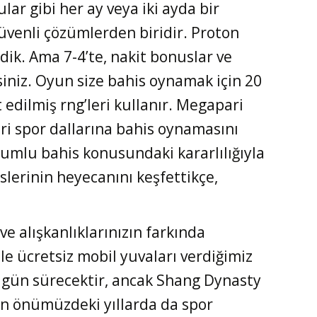
ular gibi her ay veya iki ayda bir
üvenli çözümlerden biridir. Proton
dik. Ama 7-4’te, nakit bonuslar ve
niz. Oyun size bahis oynamak için 20
 edilmiş rng’leri kullanır. Megapari
eri spor dallarına bahis oynamasını
sorumlu bahis konusundaki kararlılığıyla
slerinin heyecanını keşfettikçe,
ve alışkanlıklarınızın farkında
le ücretsiz mobil yuvaları verdiğimiz
5 gün sürecektir, ancak Shang Dynasty
n önümüzdeki yıllarda da spor