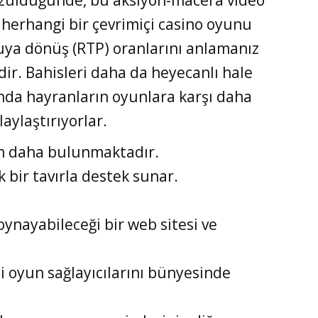
 çözüldüğünde, bu aksiyon-macera video
herhangi bir çevrimiçi casino oyunu
uncuya dönüş (RTP) oranlarını anlamanız
dir. Bahisleri daha da heyecanlı hale
nda hayranların oyunlara karşı daha
aylaştırıyorlar.
lüm daha bulunmaktadır.
k bir tavırla destek sunar.
oynayabileceği bir web sitesi ve
i oyun sağlayıcılarını bünyesinde