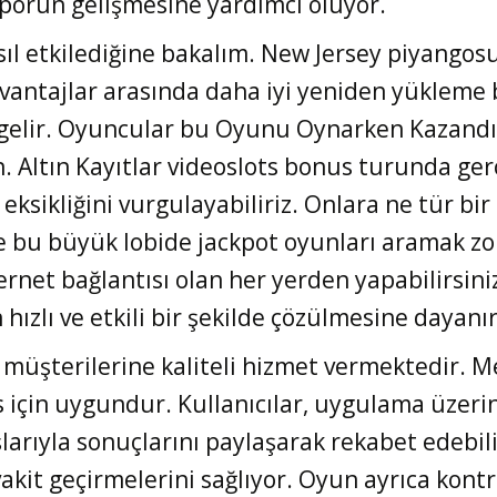
 sporun gelişmesine yardımcı oluyor.
ıl etkilediğine bakalım. New Jersey piyangos
vantajlar arasında daha iyi yeniden yükleme 
gelir. Oyuncular bu Oyunu Oynarken Kazandı 
n. Altın Kayıtlar videoslots bonus turunda ger
n eksikliğini vurgulayabiliriz. Onlara ne tür b
le bu büyük lobide jackpot oyunları aramak zo
ternet bağlantısı olan her yerden yapabilirsiniz
n hızlı ve etkili bir şekilde çözülmesine dayanır
e müşterilerine kaliteli hizmet vermektedir. 
 için uygundur. Kullanıcılar, uygulama üzerin
larıyla sonuçlarını paylaşarak rekabet edebili
vakit geçirmelerini sağlıyor. Oyun ayrıca kont