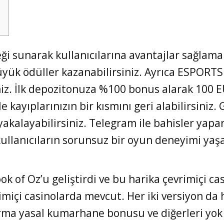
 sunarak kullanıcılarına avantajlar sağlama
üyük ödüller kazanabilirsiniz. Ayrıca ESPORT
niz. İlk depozitonuza %100 bonus alarak 100 
e kayıplarınızın bir kısmını geri alabilirsin
yakalayabilirsiniz. Telegram ile bahisler yapa
 kullanıcıların sorunsuz bir oyun deneyimi yaş
k of Oz’u geliştirdi ve bu harika çevrimiçi cas
miçi casinolarda mevcut. Her iki versiyon da
tırma yasal kumarhane bonusu ve diğerleri yo