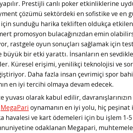
yapılır. Prestijli canlı poker etkinliklerine uyd
yment çözümü sektördeki en sofistike ve en g
için sunduğu harika tekliften oldukça etkilen
ert promosyon bulacağınızdan emin olabilirsi
or, rastgele oyun sonuçları sağlamak için test
büyük bir etki yarattı. İnsanların en sevdikl
iler. Küresel erişimi, yenilikçi teknolojisi ve 
tiriyor. Daha fazla insan çevrimiçi spor bahi
ın en iyi tercihi olmaya devam edecek.
e yuvası olarak kabul edilir, davranışlarınızın 
.
MegaPari
oynamanın en iyi yolu, hiç peşinat i
a havalesi ve kart ödemeleri için bu işlem 1-
memnuniyetine odaklanan Megapari, muhtemele