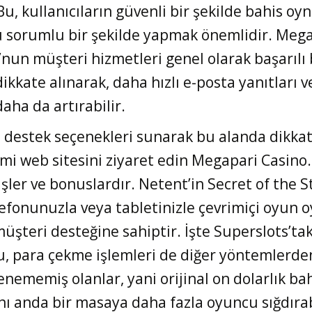
Bu, kullanıcıların güvenli bir şekilde bahis o
 sorumlu bir şekilde yapmak önemlidir. Megap
un müşteri hizmetleri genel olarak başarılı bu
 dikkate alınarak, daha hızlı e-posta yanıtlar
aha da artırabilir.
i destek seçenekleri sunarak bu alanda dikka
smi web sitesini ziyaret edin Megapari Casino
ler ve bonuslardır. Netent’in Secret of the S
lefonunuzla veya tabletinizle çevrimiçi oyun o
müşteri desteğine sahiptir. İşte Superslots’ta
u, para çekme işlemleri de diğer yöntemlerd
enememiş olanlar, yani orijinal on dolarlık ba
nı anda bir masaya daha fazla oyuncu sığdırab