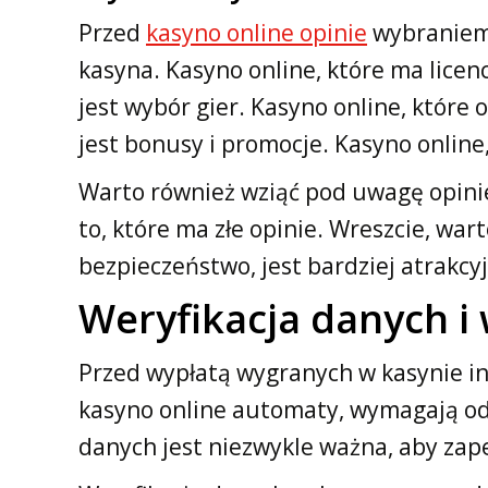
Przed
kasyno online opinie
wybraniem 
kasyna. Kasyno online, które ma licen
jest wybór gier. Kasyno online, które 
jest bonusy i promocje. Kasyno online,
Warto również wziąć pod uwagę opinie 
to, które ma złe opinie. Wreszcie, wa
bezpieczeństwo, jest bardziej atrakcyj
Weryfikacja danych i
Przed wypłatą wygranych w kasynie in
kasyno online automaty, wymagają od 
danych jest niezwykle ważna, aby zap