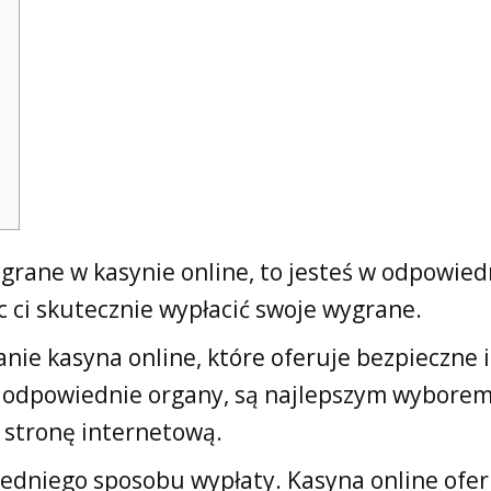
ygrane w kasynie online, to jesteś w odpowie
ci skutecznie wypłacić swoje wygrane.
ie kasyna online, które oferuje bezpieczne i 
 odpowiednie organy, są najlepszym wyborem.
 stronę internetową.
dniego sposobu wypłaty. Kasyna online oferu