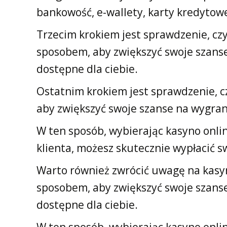
bankowość, e-wallety, karty kredytowe 
Trzecim krokiem jest sprawdzenie, cz
sposobem, aby zwiększyć swoje szanse
dostępne dla ciebie.
Ostatnim krokiem jest sprawdzenie, c
aby zwiększyć swoje szanse na wygraną
W ten sposób, wybierając kasyno onlin
klienta, możesz skutecznie wypłacić 
Warto również zwrócić uwagę na kasyn
sposobem, aby zwiększyć swoje szanse
dostępne dla ciebie.