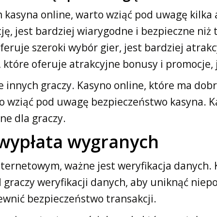
kasyna online, warto wziąć pod uwagę kilka a
cję, jest bardziej wiarygodne i bezpieczne ni
oferuje szeroki wybór gier, jest bardziej atra
 które oferuje atrakcyjne bonusy i promocje, j
innych graczy. Kasyno online, które ma dobre
rto wziąć pod uwagę bezpieczeństwo kasyna. K
ne dla graczy.
 wypłata wygranych
ternetowym, ważne jest weryfikacja danych. 
graczy weryfikacji danych, aby uniknąć niep
ewnić bezpieczeństwo transakcji.