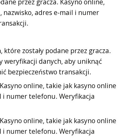
dane przez gracza. Kasyno online,
, nazwisko, adres e-mail i numer
ansakcji.
 które zostały podane przez gracza.
 weryfikacji danych, aby uniknąć
ić bezpieczeństwo transakcji.
Kasyno online, takie jak kasyno online
l i numer telefonu. Weryfikacja
Kasyno online, takie jak kasyno online
l i numer telefonu. Weryfikacja