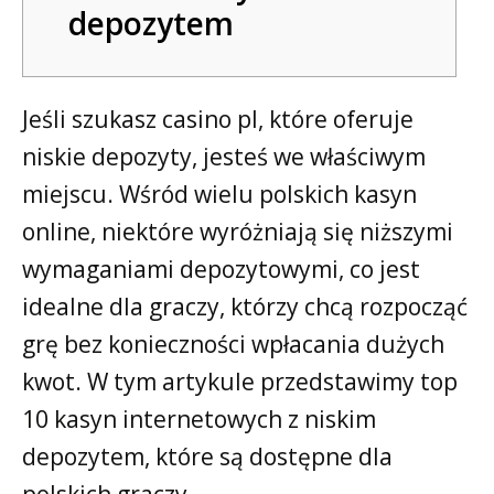
depozytem
Jeśli szukasz casino pl, które oferuje
niskie depozyty, jesteś we właściwym
miejscu. Wśród wielu polskich kasyn
online, niektóre wyróżniają się niższymi
wymaganiami depozytowymi, co jest
idealne dla graczy, którzy chcą rozpocząć
grę bez konieczności wpłacania dużych
kwot. W tym artykule przedstawimy top
10 kasyn internetowych z niskim
depozytem, które są dostępne dla