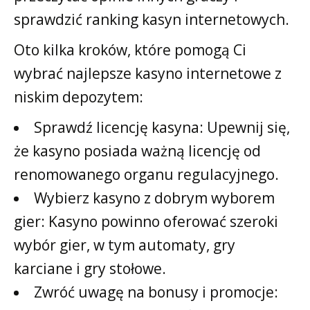
sprawdzić ranking kasyn internetowych.
Oto kilka kroków, które pomogą Ci
wybrać najlepsze kasyno internetowe z
niskim depozytem:
Sprawdź licencję kasyna: Upewnij się,
że kasyno posiada ważną licencję od
renomowanego organu regulacyjnego.
Wybierz kasyno z dobrym wyborem
gier: Kasyno powinno oferować szeroki
wybór gier, w tym automaty, gry
karciane i gry stołowe.
Zwróć uwagę na bonusy i promocje: