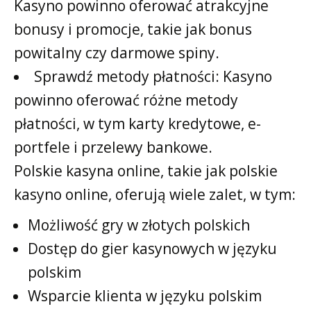
Kasyno powinno oferować atrakcyjne
bonusy i promocje, takie jak bonus
powitalny czy darmowe spiny.
Sprawdź metody płatności: Kasyno
powinno oferować różne metody
płatności, w tym karty kredytowe, e-
portfele i przelewy bankowe.
Polskie kasyna online, takie jak polskie
kasyno online, oferują wiele zalet, w tym:
Możliwość gry w złotych polskich
Dostęp do gier kasynowych w języku
polskim
Wsparcie klienta w języku polskim