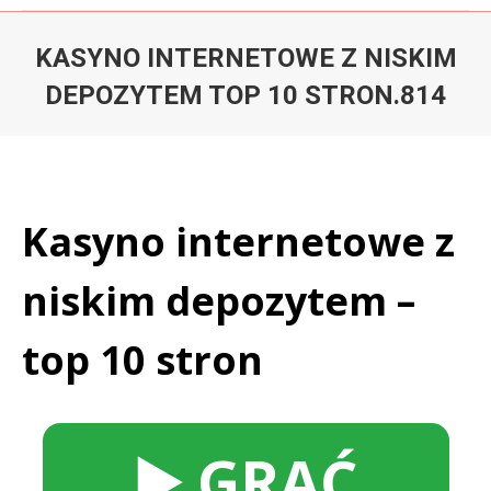
KASYNO INTERNETOWE Z NISKIM
DEPOZYTEM TOP 10 STRON.814
Du är här:
Kasyno internetowe z
niskim depozytem –
top 10 stron
▶️ GRAĆ