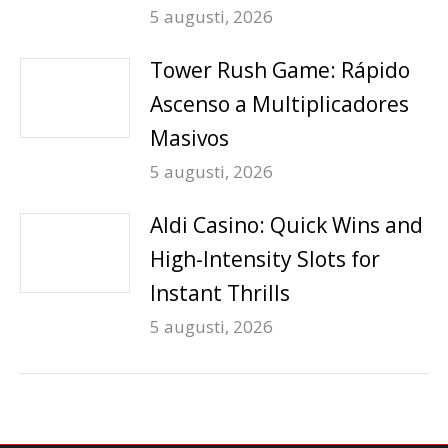
5 augusti, 2026
Tower Rush Game: Rápido
Ascenso a Multiplicadores
Masivos
5 augusti, 2026
Aldi Casino: Quick Wins and
High-Intensity Slots for
Instant Thrills
5 augusti, 2026