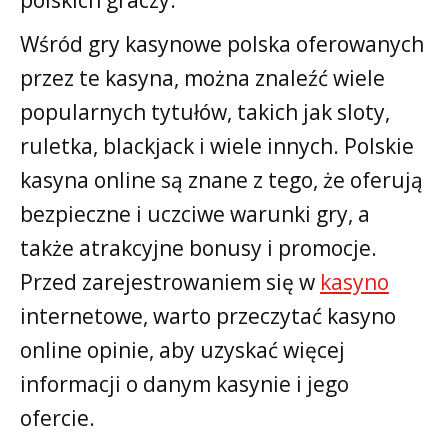
polskich graczy.
Wśród gry kasynowe polska oferowanych
przez te kasyna, można znaleźć wiele
popularnych tytułów, takich jak sloty,
ruletka, blackjack i wiele innych. Polskie
kasyna online są znane z tego, że oferują
bezpieczne i uczciwe warunki gry, a
także atrakcyjne bonusy i promocje.
Przed zarejestrowaniem się w
kasyno
internetowe, warto przeczytać kasyno
online opinie, aby uzyskać więcej
informacji o danym kasynie i jego
ofercie.