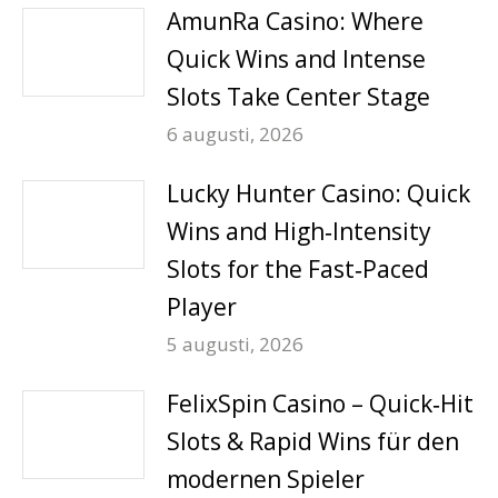
AmunRa Casino: Where
Quick Wins and Intense
Slots Take Center Stage
6 augusti, 2026
Lucky Hunter Casino: Quick
Wins and High‑Intensity
Slots for the Fast‑Paced
Player
5 augusti, 2026
FelixSpin Casino – Quick‑Hit
Slots & Rapid Wins für den
modernen Spieler