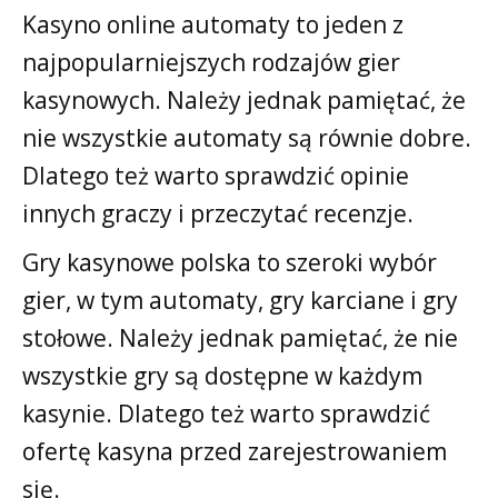
Kasyno online automaty to jeden z
najpopularniejszych rodzajów gier
kasynowych. Należy jednak pamiętać, że
nie wszystkie automaty są równie dobre.
Dlatego też warto sprawdzić opinie
innych graczy i przeczytać recenzje.
Gry kasynowe polska to szeroki wybór
gier, w tym automaty, gry karciane i gry
stołowe. Należy jednak pamiętać, że nie
wszystkie gry są dostępne w każdym
kasynie. Dlatego też warto sprawdzić
ofertę kasyna przed zarejestrowaniem
się.