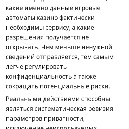
какие именно данные игровые
автоматы казино фактически
необходимы сервису, а какие
разрешения получается не
открывать. Чем меньше ненужной
сведений отправляется, тем самым
легче регулировать
конфиденциальность а также
сокращать потенциальные риски.
Реальными действиями способны
являться систематическая ревизия
параметров приватности,
исключение неиспользуемых