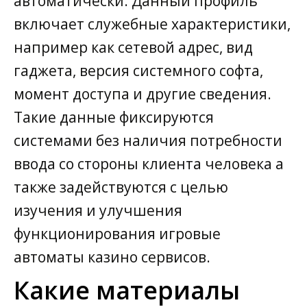
автоматически. Данный профиль
включает служебные характеристики,
например как сетевой адрес, вид
гаджета, версия системного софта,
момент доступа и другие сведения.
Такие данные фиксируются
системами без наличия потребности
ввода со стороны клиента человека а
также задействуются с целью
изучения и улучшения
функционирования игровые
автоматы казино сервисов.
Какие материалы