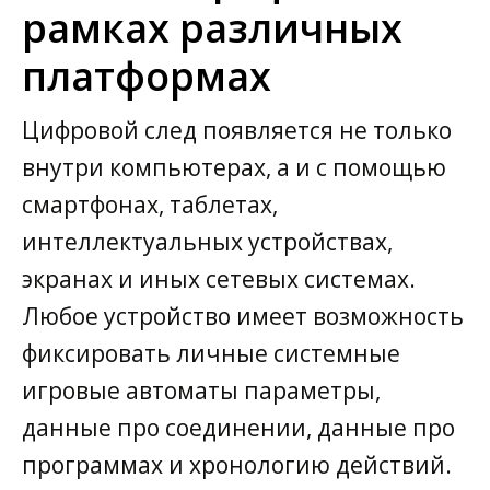
рамках различных
платформах
Цифровой след появляется не только
внутри компьютерах, а и с помощью
смартфонах, таблетах,
интеллектуальных устройствах,
экранах и иных сетевых системах.
Любое устройство имеет возможность
фиксировать личные системные
игровые автоматы параметры,
данные про соединении, данные про
программах и хронологию действий.