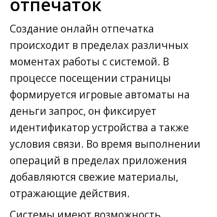
отпечаток
Создание онлайн отпечатка
происходит в пределах различных
моментах работы с системой. В
процессе посещении страницы
формируется игровые автоматы на
деньги запрос, он фиксирует
идентификатор устройства а также
условия связи. Во время выполнении
операций в пределах приложения
добавляются свежие материалы,
отражающие действия.
Системы имеют возможность