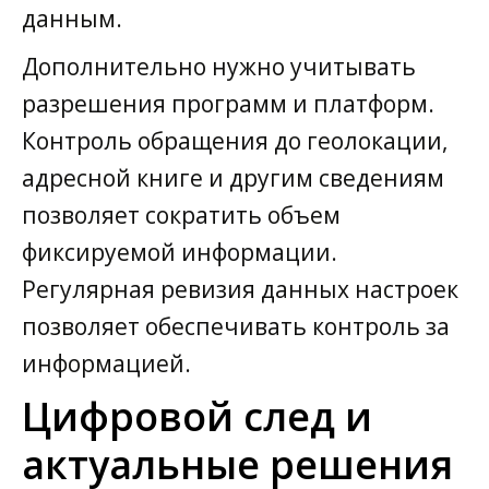
данным.
Дополнительно нужно учитывать
разрешения программ и платформ.
Контроль обращения до геолокации,
адресной книге и другим сведениям
позволяет сократить объем
фиксируемой информации.
Регулярная ревизия данных настроек
позволяет обеспечивать контроль за
информацией.
Цифровой след и
актуальные решения