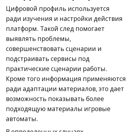
Цифровой профиль используется
ради изучения и настройки действия
платформ. Такой след помогает
выявлять проблемы,
совершенствовать сценарии и
подстраивать сервисы под
практические сценарии работы.
Кроме того информация применяются
ради адаптации материалов, это дает
возможность показывать более
подходящую материалы игровые
автоматы.
В определенных случаях