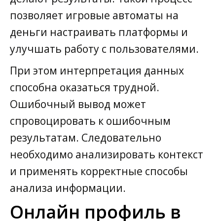
позволяет игровые автоматы на
деньги настраивать платформы и
улучшать работу с пользователями.
При этом интерпретация данных
способна оказаться трудной.
Ошибочный вывод может
спровоцировать к ошибочным
результатам. Следовательно
необходимо анализировать контекст
и применять корректные способы
анализа информации.
Онлайн профиль в