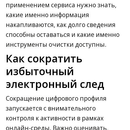
применением сервиса нужно знать,
какие именно информация
накапливаются, как долго сведения
способны оставаться и какие именно
инструменты очистки доступны.
Как сократить
избыточный
электронный след
Сокращение цифрового профиля
запускается с внимательного
контроля к активности в рамках
онлайн-среды. Важно оценивать,