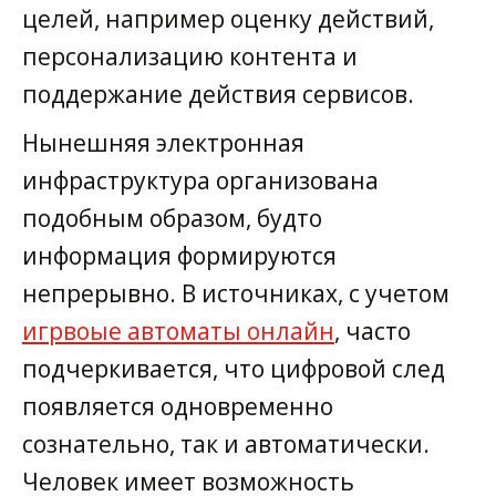
целей, например оценку действий,
персонализацию контента и
поддержание действия сервисов.
Нынешняя электронная
инфраструктура организована
подобным образом, будто
информация формируются
непрерывно. В источниках, с учетом
игрвоые автоматы онлайн
, часто
подчеркивается, что цифровой след
появляется одновременно
сознательно, так и автоматически.
Человек имеет возможность