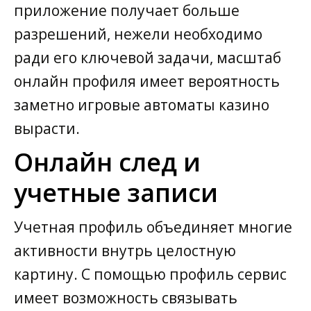
приложение получает больше
разрешений, нежели необходимо
ради его ключевой задачи, масштаб
онлайн профиля имеет вероятность
заметно игровые автоматы казино
вырасти.
Онлайн след и
учетные записи
Учетная профиль объединяет многие
активности внутрь целостную
картину. С помощью профиль сервис
имеет возможность связывать