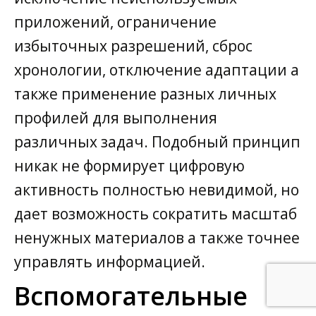
приложений, ограничение
избыточных разрешений, сброс
хронологии, отключение адаптации а
также применение разных личных
профилей для выполнения
различных задач. Подобный принцип
никак не формирует цифровую
активность полностью невидимой, но
дает возможность сократить масштаб
ненужных материалов а также точнее
управлять информацией.
Вспомогательные