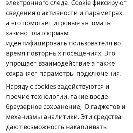
электронного следа. Cookie фиксируют
сведения о активности и параметрах,
а это помогает игровые автоматы
казино платформам
идентифицировать пользователя во
время повторных посещениях. Это
упрощает взаимодействие а также
сохраняет параметры подключения.
Наряду с cookies задействуются и
прочие технологии, такие вроде
браузерное сохранение, ID гаджетов и
механизмы аналитики. Эти средства
дают возможность накапливать