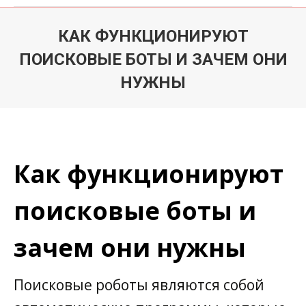
КАК ФУНКЦИОНИРУЮТ
ПОИСКОВЫЕ БОТЫ И ЗАЧЕМ ОНИ
НУЖНЫ
Du är här:
Как функционируют
поисковые боты и
зачем они нужны
Поисковые роботы являются собой