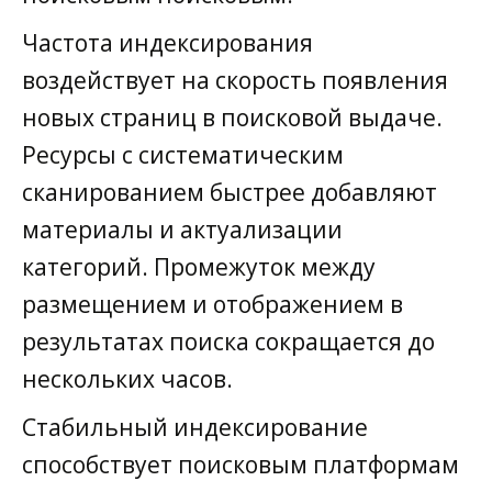
Частота индексирования
воздействует на скорость появления
новых страниц в поисковой выдаче.
Ресурсы с систематическим
сканированием быстрее добавляют
материалы и актуализации
категорий. Промежуток между
размещением и отображением в
результатах поиска сокращается до
нескольких часов.
Стабильный индексирование
способствует поисковым платформам