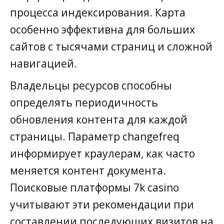
процесса индексирования. Карта
особенно эффективна для больших
сайтов с тысячами страниц и сложной
навигацией.
Владельцы ресурсов способны
определять периодичность
обновления контента для каждой
страницы. Параметр changefreq
информирует краулерам, как часто
меняется контент документа.
Поисковые платформы 7k casino
учитывают эти рекомендации при
составлении последующих визитов на