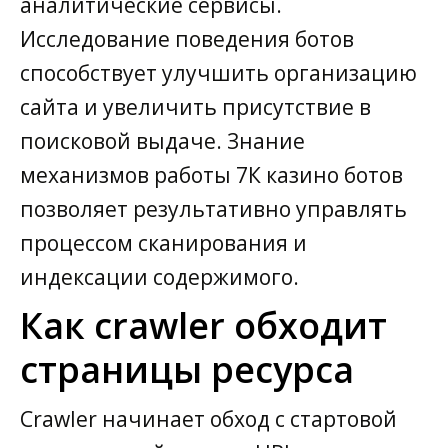
аналитические сервисы.
Исследование поведения ботов
способствует улучшить организацию
сайта и увеличить присутствие в
поисковой выдаче. Знание
механизмов работы 7К казино ботов
позволяет результативно управлять
процессом сканирования и
индексации содержимого.
Как crawler обходит
страницы ресурса
Crawler начинает обход с стартовой