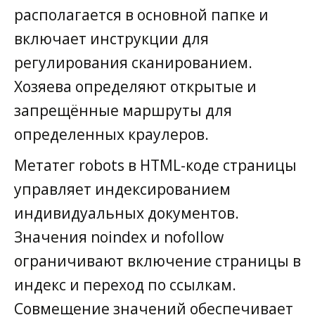
располагается в основной папке и
включает инструкции для
регулирования сканированием.
Хозяева определяют открытые и
запрещённые маршруты для
определенных краулеров.
Метатег robots в HTML-коде страницы
управляет индексированием
индивидуальных документов.
Значения noindex и nofollow
ограничивают включение страницы в
индекс и переход по ссылкам.
Совмещение значений обеспечивает