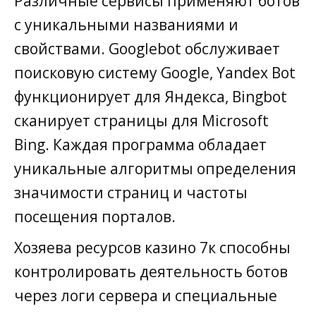
Различные сервисы применяют ботов
с уникальными названиями и
свойствами. Googlebot обслуживает
поисковую систему Google, Yandex Bot
функционирует для Яндекса, Bingbot
сканирует страницы для Microsoft
Bing. Каждая программа обладает
уникальные алгоритмы определения
значимости страниц и частоты
посещения порталов.
Хозяева ресурсов казино 7к способны
контролировать деятельность ботов
через логи сервера и специальные