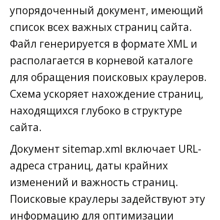
упорядоченный документ, имеющий
список всех важных страниц сайта.
Файл генерируется в формате XML и
располагается в корневой каталоге
для обращения поисковых краулеров.
Схема ускоряет нахождение страниц,
находящихся глубоко в структуре
сайта.
Документ sitemap.xml включает URL-
адреса страниц, даты крайних
изменений и важность страниц.
Поисковые краулеры задействуют эту
информацию для оптимизации