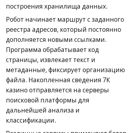
построения хранилища данных.
Робот начинает маршрут с заданного
реестра адресов, который постоянно
дополняется новыми ссылками.
Программа обрабатывает код
страницы, извлекает текст и
метаданные, фиксирует организацию
файла. Накопленная сведения 7К
казино отправляется на серверы
поисковой платформы для
дальнейшей анализа и
классификации.