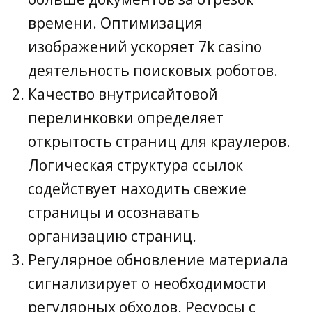
времени. Оптимизация
изображений ускоряет 7k casino
деятельность поисковых роботов.
Качество внутрисайтовой
перелинковки определяет
открытость страниц для краулеров.
Логическая структура ссылок
содействует находить свежие
страницы и осознавать
организацию страниц.
Регулярное обновление материала
сигнализирует о необходимости
регулярных обходов. Ресурсы с