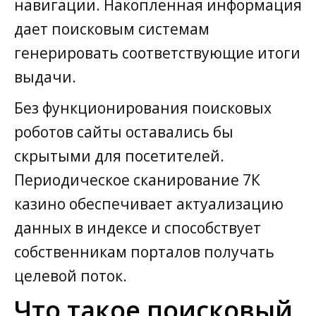
навигации. Накопленная информация
дает поисковым системам
генерировать соответствующие итоги
выдачи.
Без функционирования поисковых
роботов сайты оставались бы
скрытыми для посетителей.
Периодическое сканирование 7К
казино обеспечивает актуализацию
данных в индексе и способствует
собственникам порталов получать
целевой поток.
Что такое поисковый