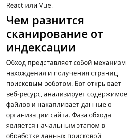
React или Vue.
Чем разнится
сканирование от
индексации
Обход представляет собой механизм
нахождения и получения страниц
поисковым роботом. Бот открывает
веб-ресурс, анализирует содержимое
файлов и накапливает данные о
организации сайта. Фаза обхода
является начальным этапом в
обработке данных поисковой