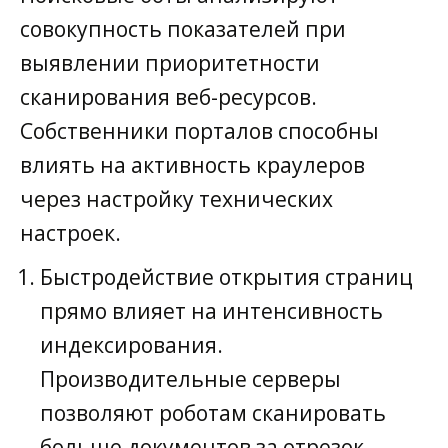
совокупность показателей при
выявлении приоритетности
сканирования веб-ресурсов.
Собственники порталов способны
влиять на активность краулеров
через настройку технических
настроек.
Быстродействие открытия страниц
прямо влияет на интенсивность
индексирования.
Производительные серверы
позволяют роботам сканировать
больше документов за отрезок