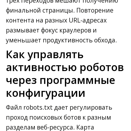
трёх переходов мешают получению
финальной страницы. Повторение
контента на разных URL-адресах
размывает фокус краулеров и
уменьшает продуктивность обхода.
Как управлять
активностью роботов
через программные
конфигурации
Файл robots.txt дает регулировать
проход поисковых ботов к разным
разделам веб-ресурса. Карта