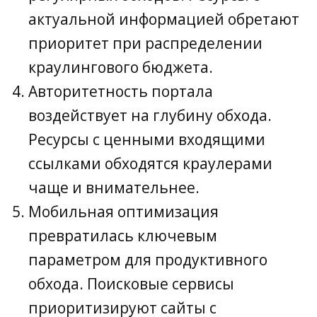
актуальной информацией обретают
приоритет при распределении
краулингового бюджета.
Авторитетность портала
воздействует на глубину обхода.
Ресурсы с ценными входящими
ссылками обходятся краулерами
чаще и внимательнее.
Мобильная оптимизация
превратилась ключевым
параметром для продуктивного
обхода. Поисковые сервисы
приоритизируют сайты с