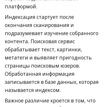
платформой.
Индексация стартует после
окончания сканирования и
подразумевает изучение собранного
контента. Поисковая сервис
обрабатывает текст, картинки,
метатеги и выявляет пригодность
страницы поисковым юзеров.
Обработанная информация
записывается в базе данных, которая
называется индексом.
Важное различие кроется в том, что