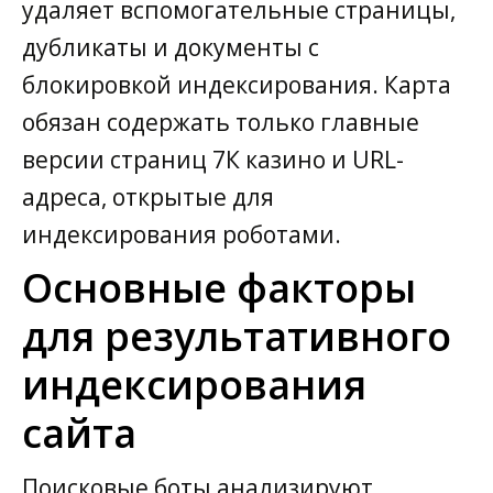
удаляет вспомогательные страницы,
дубликаты и документы с
блокировкой индексирования. Карта
обязан содержать только главные
версии страниц 7К казино и URL-
адреса, открытые для
индексирования роботами.
Основные факторы
для результативного
индексирования
сайта
Поисковые боты анализируют