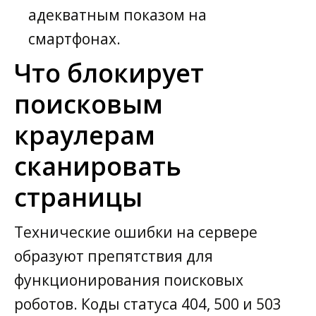
адекватным показом на
смартфонах.
Что блокирует
поисковым
краулерам
сканировать
страницы
Технические ошибки на сервере
образуют препятствия для
функционирования поисковых
роботов. Коды статуса 404, 500 и 503