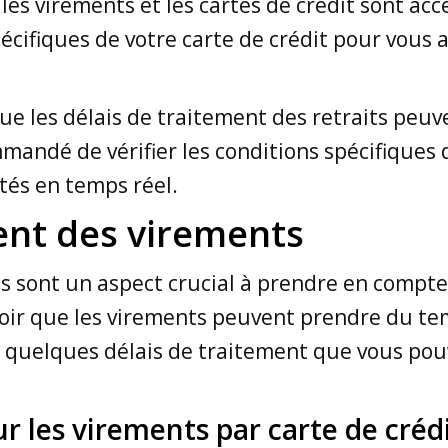
les virements et les cartes de crédit sont acce
pécifiques de votre carte de crédit pour vous 
ue les délais de traitement des retraits peuv
mmandé de vérifier les conditions spécifique
ités en temps réel.
ent des virements
ts sont un aspect crucial à prendre en compt
avoir que les virements peuvent prendre du te
i quelques délais de traitement que vous pou
r les virements par carte de créd