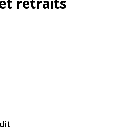
et retraits
dit