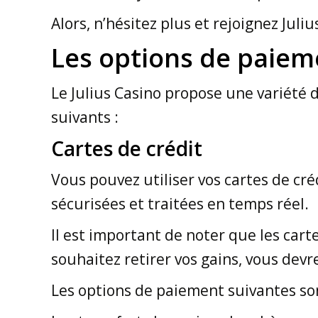
Alors, n’hésitez plus et rejoignez Ju
Les options de paiem
Le Julius Casino propose une variété d
suivants :
Cartes de crédit
Vous pouvez utiliser vos cartes de cr
sécurisées et traitées en temps réel.
Il est important de noter que les cart
souhaitez retirer vos gains, vous devr
Les options de paiement suivantes son