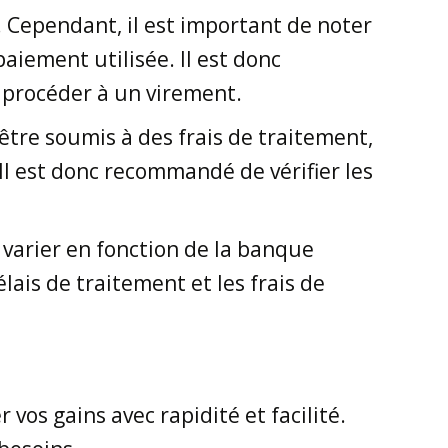
. Cependant, il est important de noter
aiement utilisée. Il est donc
 procéder à un virement.
être soumis à des frais de traitement,
Il est donc recommandé de vérifier les
 varier en fonction de la banque
lais de traitement et les frais de
vos gains avec rapidité et facilité.