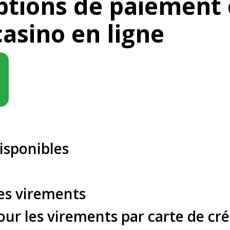
options de paiement 
casino en ligne
isponibles
des virements
our les virements par carte de cré