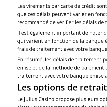
Les virements par carte de crédit son
que ces délais peuvent varier en fonc
recommandé de vérifier les délais de
Il est également important de noter q
qui varient en fonction de la banque 
frais de traitement avec votre banqu
En résumé, les délais de traitement p
émise et de la méthode de paiement uti
traitement avec votre banque émise a
Les options de retrait
Le Julius Casino propose plusieurs opt