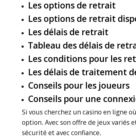
Les options de retrait
Les options de retrait disp
Les délais de retrait
Tableau des délais de retra
Les conditions pour les ret
Les délais de traitement de
Conseils pour les joueurs
Conseils pour une connexi
Si vous cherchez un casino en ligne o
option. Avec son offre de jeux variés 
sécurité et avec confiance.