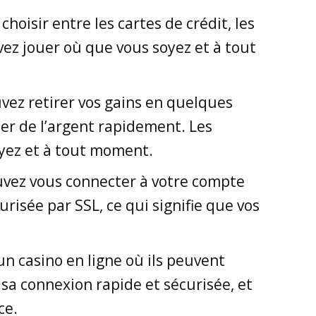
oisir entre les cartes de crédit, les
uvez jouer où que vous soyez et à tout
vez retirer vos gains en quelques
ner de l’argent rapidement. Les
oyez et à tout moment.
uvez vous connecter à votre compte
sée par SSL, ce qui signifie que vos
un casino en ligne où ils peuvent
 sa connexion rapide et sécurisée, et
ce.