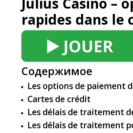
Julius Casino – 
rapides dans le 
▶️ JOUER
Содержимое
Les options de paiement d
Cartes de crédit
Les délais de traitement 
Les délais de traitement p