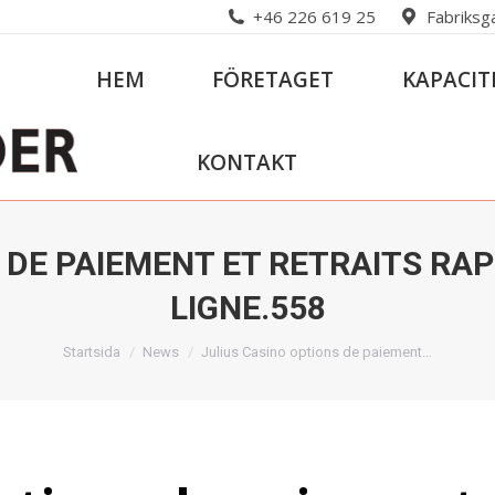
+46 226 619 25
Fabriksg
HEM
FÖRETAGET
KAPACIT
KONTAKT
 DE PAIEMENT ET RETRAITS RAP
LIGNE.558
Du är här:
Startsida
News
Julius Casino options de paiement…