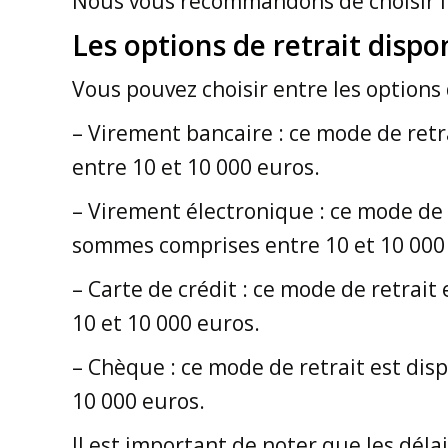
Nous vous recommandons de choisir l’o
Les options de retrait dispo
Vous pouvez choisir entre les options 
– Virement bancaire : ce mode de retra
entre 10 et 10 000 euros.
– Virement électronique : ce mode de r
sommes comprises entre 10 et 10 000
– Carte de crédit : ce mode de retrait
10 et 10 000 euros.
– Chèque : ce mode de retrait est disp
10 000 euros.
Il est important de noter que les déla