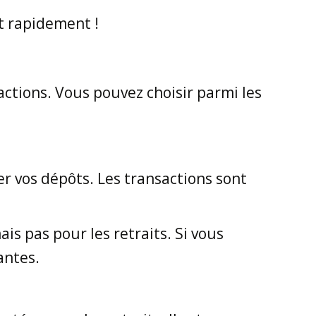
nt rapidement !
actions. Vous pouvez choisir parmi les
er vos dépôts. Les transactions sont
is pas pour les retraits. Si vous
antes.