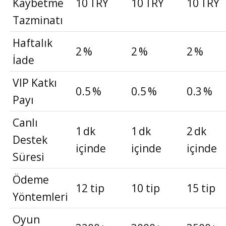
Kaybetme
10 TRY
10 TRY
10 TRY
Tazminatı
Haftalık
2 %
2 %
2 %
İade
VIP Katkı
0.5 %
0.5 %
0.3 %
Payı
Canlı
1 dk
1 dk
2 dk
Destek
içinde
içinde
içinde
Süresi
Ödeme
12 tip
10 tip
15 tip
Yöntemleri
Oyun