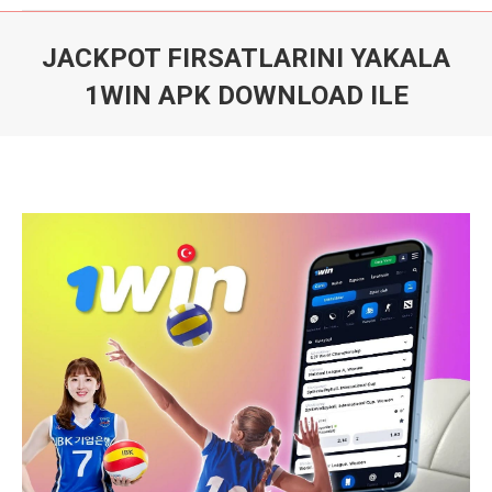
JACKPOT FIRSATLARINI YAKALA
1WIN APK DOWNLOAD ILE
Du är här: