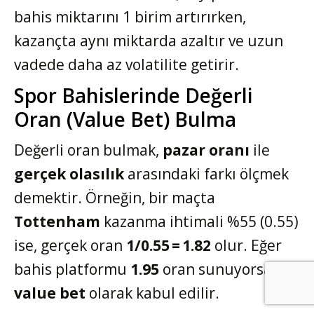
bahis miktarını 1 birim artırırken,
kazançta aynı miktarda azaltır ve uzun
vadede daha az volatilite getirir.
Spor Bahislerinde Değerli
Oran (Value Bet) Bulma
Değerli oran bulmak,
pazar oranı
ile
gerçek olasılık
arasındaki farkı ölçmek
demektir. Örneğin, bir maçta
Tottenham
kazanma ihtimali %55 (0.55)
ise, gerçek oran
1/0.55 = 1.82
olur. Eğer
bahis platformu
1.95
oran sunuyorsa, bu
value bet
olarak kabul edilir.