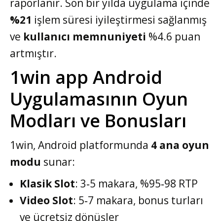
raporlanır. Son bir yılda uygulama içinde
%21
işlem süresi iyileştirmesi sağlanmış
ve
kullanıcı memnuniyeti
%4.6 puan
artmıştır.
1win app Android
Uygulamasının Oyun
Modları ve Bonusları
1win, Android platformunda
4 ana oyun
modu
sunar:
Klasik Slot
: 3‑5 makara, %95‑98 RTP
Video Slot
: 5‑7 makara, bonus turları
ve ücretsiz dönüşler