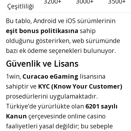
3200+
3000+
3500+
Çeşitliliği
Bu tablo, Android ve iOS sürümlerinin
eşit bonus politikasına
sahip
olduğunu gösterirken, web sürümünde
bazı ek ödeme seçenekleri bulunuyor.
Güvenlik ve Lisans
1win,
Curacao eGaming
lisansına
sahiptir ve
KYC (Know Your Customer)
prosedürlerini uygulamaktadır.
Türkiye’de yürürlükte olan
6201 sayılı
Kanun
çerçevesinde online casino
faaliyetleri yasal değildir; bu sebeple