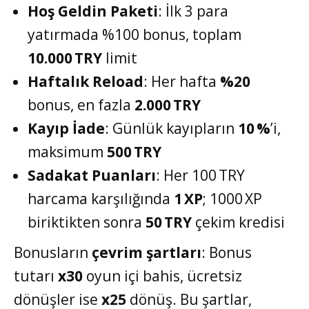
Hoş Geldin Paketi
: İlk 3 para
yatırmada %100 bonus, toplam
10.000 TRY
limit
Haftalık Reload
: Her hafta
%20
bonus, en fazla
2.000 TRY
Kayıp İade
: Günlük kayıpların
10 %
’i,
maksimum
500 TRY
Sadakat Puanları
: Her 100 TRY
harcama karşılığında
1 XP
; 1000 XP
biriktikten sonra
50 TRY
çekim kredisi
Bonusların
çevrim şartları
: Bonus
tutarı
x30
oyun içi bahis, ücretsiz
dönüşler ise
x25
dönüş. Bu şartlar,