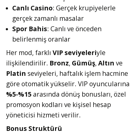
Canlı Casino
: Gerçek krupiyelerle
gerçek zamanlı masalar
Spor Bahis
: Canlı ve önceden
belirlenmiş oranlar
Her mod, farklı
VIP seviyeleri
yle
ilişkilendirilir.
Bronz
,
Gümüş
,
Altın
ve
Platin
seviyeleri, haftalık işlem hacmine
göre otomatik yükselir. VIP oyuncularına
%5‑%15
arasında dönüş bonusları, özel
promosyon kodları ve kişisel hesap
yöneticisi hizmeti verilir.
Bonus Struktürü