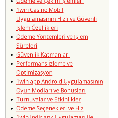
Ödeme ve Çekim İşlemleri
1win Casino Mobil
Uygulamasının Hızlı ve Güvenli
İşlem Özellikleri
Ödeme Yöntemleri ve İşlem
Süreleri
Güvenlik Katmanları
Performans İzleme ve
Optimizasyon
1win app Android Uygulamasının
Oyun Modları ve Bonusları
Turnuvalar ve Etkinlikler
Ödeme Seçenekleri ve Hız
1win Indir apk Uygulaması ile