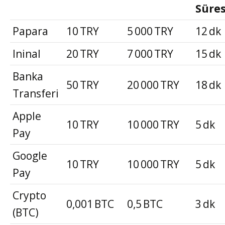
Süres
Papara
10 TRY
5 000 TRY
12 dk
Ininal
20 TRY
7 000 TRY
15 dk
Banka
50 TRY
20 000 TRY
18 dk
Transferi
Apple
10 TRY
10 000 TRY
5 dk
Pay
Google
10 TRY
10 000 TRY
5 dk
Pay
Crypto
0,001 BTC
0,5 BTC
3 dk
(BTC)