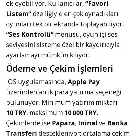
ekleyebiliyor. Kullanıcılar,
“Favori
Listem”
özelliğiyle en çok oynadıkları
oyunları tek bir ekranda toplayabiliyor.
“Ses Kontrolü”
menüsü, oyun içi ses
seviyesini sisteme özel bir kaydırıcıyla
ayarlamayı mümkün kılıyor.
Ödeme ve Çekim İşlemleri
iOS uygulamasında,
Apple Pay
üzerinden anlık para yatırma seçeneği
bulunuyor. Minimum yatırım miktarı
10 TRY
, maksimum
10 000 TRY
.
Çekimlerde ise
Papara
,
Ininal
ve
Banka
Transferi
destekleniyor; ortalama çekim