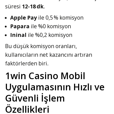
süresi
12‑18 dk
.
Apple Pay
ile 0,5 % komisyon
Papara
ile %0 komisyon
Ininal
ile %0,2 komisyon
Bu düşük komisyon oranları,
kullanıcıların net kazancını artıran
faktörlerden biri.
1win Casino Mobil
Uygulamasının Hızlı ve
Güvenli İşlem
Özellikleri