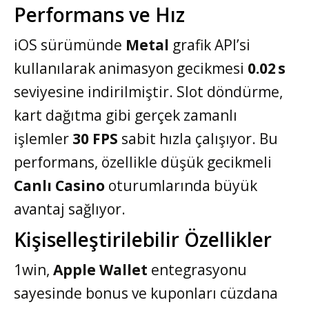
Performans ve Hız
iOS sürümünde
Metal
grafik API’si
kullanılarak animasyon gecikmesi
0.02 s
seviyesine indirilmiştir. Slot döndürme,
kart dağıtma gibi gerçek zamanlı
işlemler
30 FPS
sabit hızla çalışıyor. Bu
performans, özellikle düşük gecikmeli
Canlı Casino
oturumlarında büyük
avantaj sağlıyor.
Kişiselleştirilebilir Özellikler
1win,
Apple Wallet
entegrasyonu
sayesinde bonus ve kuponları cüzdana