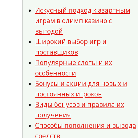
Искусный подход к азартным
играм в олимп казино с
выгодой
Широкий выбор игр и
поставщиков
Популярные слоты и их
особенности
Бонусы и акции для новых и
постоянных игроков
Виды бонусов и правила их
получения
Способы пополнения и вывода
средств