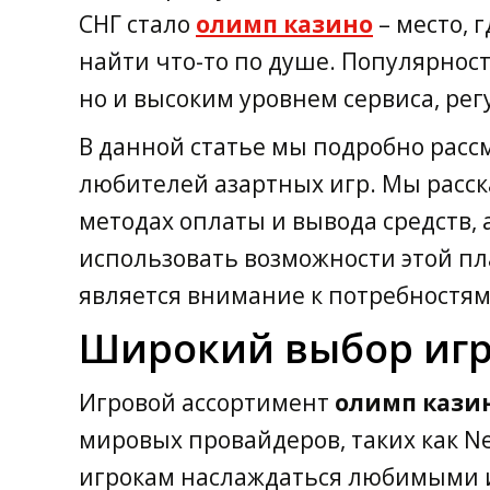
СНГ стало
олимп казино
– место, 
найти что-то по душе. Популярнос
но и высоким уровнем сервиса, ре
В данной статье мы подробно рас
любителей азартных игр. Мы расск
методах оплаты и вывода средств,
использовать возможности этой п
является внимание к потребностям 
Широкий выбор игр
Игровой ассортимент
олимп кази
мировых провайдеров, таких как Net
игрокам наслаждаться любимыми и