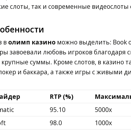
кие слоты, так и современные видеослот
собенности
в в
олимп казино
можно выделить: Book of 
 игры завоевали любовь игроков благодаря
крупные суммы. Кроме слотов, в казино 
, покер и баккара, а также игры с живыми 
айдер
RTP (%)
Максимал
matic
95.10
5000x
oft
98.0
1000x