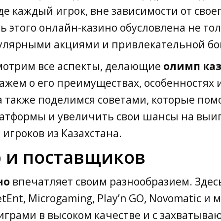
где каждый игрок, вне зависимости от сво
ть этого онлайн-казино обусловлена не т
гулярными акциями и привлекательной бо
смотрим все аспекты, делающие
олимп ка
ажем о его преимуществах, особенностях и
 а также поделимся советами, которые по
латформы и увеличить свои шансы на вы
игроков из Казахстана.
 и поставщиков
но
впечатляет своим разнообразием. Здес
Ent, Microgaming, Play’n GO, Novomatic и 
грами в высоком качестве и с захватыва