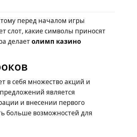
этому перед началом игры
ет слот, какие символы приносят
ра делает
олимп казино
роков
т в себя множество акций и
 предложений является
рации и внесении первого
ить больше возможностей для