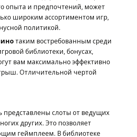
его опыта и предпочтений, может
олько широким ассортиментом игр,
нусной политикой.
зино
таким востребованным среди
гровой библиотеки, бонусах,
могут вам максимально эффективно
игрыш. Отличительной чертой
ь представлены слоты от ведущих
многих других. Это позволяет
ющим геймплеем. В библиотеке