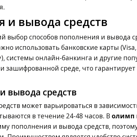
я.
 и вывода средств
й выбор способов пополнения и вывода ср
ожно использовать банковские карты (Visa,
ney), системы онлайн-банкинга и другие п
 и зашифрованной среде, что гарантируе
и вывода средств
редств может варьироваться в зависимост
атываются в течение 24-48 часов. В
олимп 
у пополнения и вывода средств, поэтом
и. Преимуществом является удобство сис