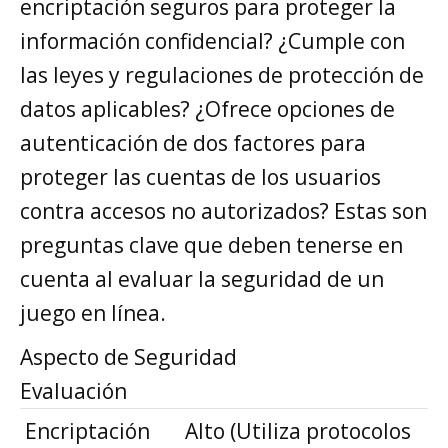
encriptación seguros para proteger la
información confidencial? ¿Cumple con
las leyes y regulaciones de protección de
datos aplicables? ¿Ofrece opciones de
autenticación de dos factores para
proteger las cuentas de los usuarios
contra accesos no autorizados? Estas son
preguntas clave que deben tenerse en
cuenta al evaluar la seguridad de un
juego en línea.
Aspecto de Seguridad
Evaluación
Encriptación
Alto (Utiliza protocolos