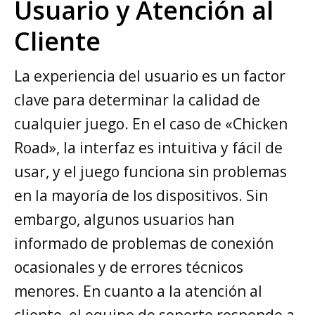
Usuario y Atención al
Cliente
La experiencia del usuario es un factor
clave para determinar la calidad de
cualquier juego. En el caso de «Chicken
Road», la interfaz es intuitiva y fácil de
usar, y el juego funciona sin problemas
en la mayoría de los dispositivos. Sin
embargo, algunos usuarios han
informado de problemas de conexión
ocasionales y de errores técnicos
menores. En cuanto a la atención al