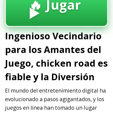
🔥 Jugar
▶️
Ingenioso Vecindario
para los Amantes del
Juego, chicken road es
fiable y la Diversión
El mundo del entretenimiento digital ha
evolucionado a pasos agigantados, y los
juegos en línea han tomado un lugar