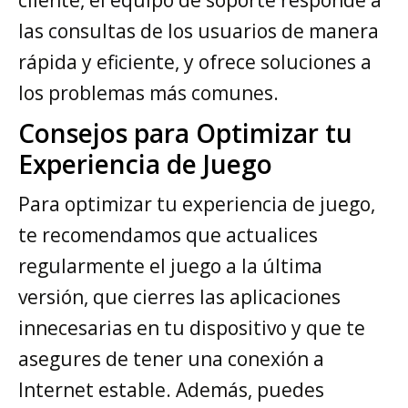
cliente, el equipo de soporte responde a
las consultas de los usuarios de manera
rápida y eficiente, y ofrece soluciones a
los problemas más comunes.
Consejos para Optimizar tu
Experiencia de Juego
Para optimizar tu experiencia de juego,
te recomendamos que actualices
regularmente el juego a la última
versión, que cierres las aplicaciones
innecesarias en tu dispositivo y que te
asegures de tener una conexión a
Internet estable. Además, puedes