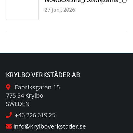
27 juni, 2026
KRYLBO VERKSTÄDER AB
Fabriksgatan 15
775 54 Krylbo
SWEDEN
+46 226 619 25
info@krylboverkstader.se