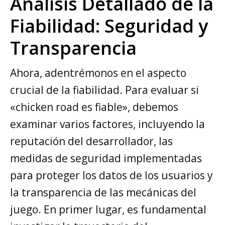
Análisis Detallado de la
Fiabilidad: Seguridad y
Transparencia
Ahora, adentrémonos en el aspecto
crucial de la fiabilidad. Para evaluar si
«chicken road es fiable», debemos
examinar varios factores, incluyendo la
reputación del desarrollador, las
medidas de seguridad implementadas
para proteger los datos de los usuarios y
la transparencia de las mecánicas del
juego. En primer lugar, es fundamental