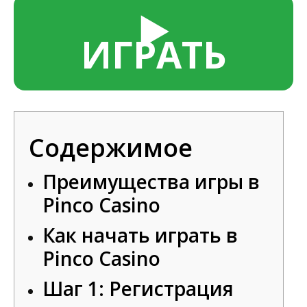
▶️
ИГРАТЬ
Содержимое
Преимущества игры в
Pinco Casino
Как начать играть в
Pinco Casino
Шаг 1: Регистрация