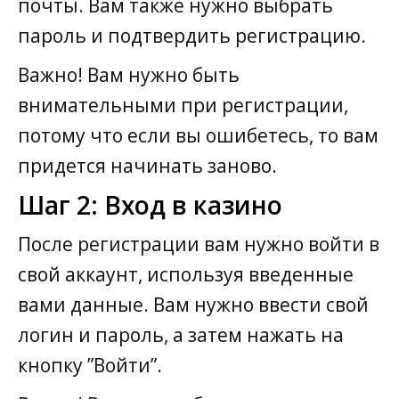
почты. Вам также нужно выбрать
пароль и подтвердить регистрацию.
Важно! Вам нужно быть
внимательными при регистрации,
потому что если вы ошибетесь, то вам
придется начинать заново.
Шаг 2: Вход в казино
После регистрации вам нужно войти в
свой аккаунт, используя введенные
вами данные. Вам нужно ввести свой
логин и пароль, а затем нажать на
кнопку ”Войти”.