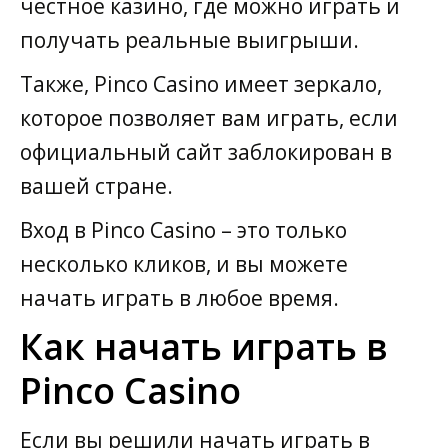
честное казино, где можно играть и
получать реальные выигрыши.
Также, Pinco Casino имеет зеркало,
которое позволяет вам играть, если
официальный сайт заблокирован в
вашей стране.
Вход в Pinco Casino – это только
несколько кликов, и вы можете
начать играть в любое время.
Как начать играть в
Pinco Casino
Если вы решили начать играть в