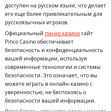
доступен на русском языке, что делает
его еще более привлекательным для
русскоязычных игроков.
Официальный
пинко казино
сайт
Pinco Casino обеспечивает
безопасность и конфиденциальность
вашей информации, используя
современные технологии и системы
безопасности. Это означает, что вы
можете играть в онлайн-казино с
уверенностью, не беспокоясь о
безопасности вашей информации.