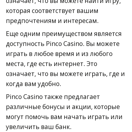
означает, что вы можете найти игру,
которая соответствует вашим
предпочтениям и интересам.
Еще одним преимуществом является
доступность Pinco Casino. Вы можете
играть в любое время и из любого
места, где есть интернет. Это
означает, что вы можете играть, где и
когда вам удобно.
Pinco Casino также предлагает
различные бонусы и акции, которые
могут помочь вам начать играть или
увеличить ваш банк.