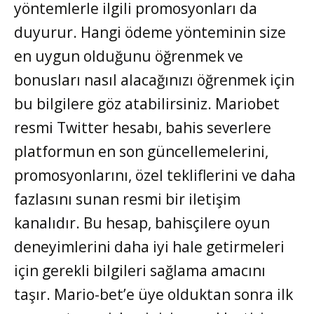
yöntemlerle ilgili promosyonları da
duyurur. Hangi ödeme yönteminin size
en uygun olduğunu öğrenmek ve
bonusları nasıl alacağınızı öğrenmek için
bu bilgilere göz atabilirsiniz. Mariobet
resmi Twitter hesabı, bahis severlere
platformun en son güncellemelerini,
promosyonlarını, özel tekliflerini ve daha
fazlasını sunan resmi bir iletişim
kanalıdır. Bu hesap, bahisçilere oyun
deneyimlerini daha iyi hale getirmeleri
için gerekli bilgileri sağlama amacını
taşır. Mario-bet’e üye olduktan sonra ilk