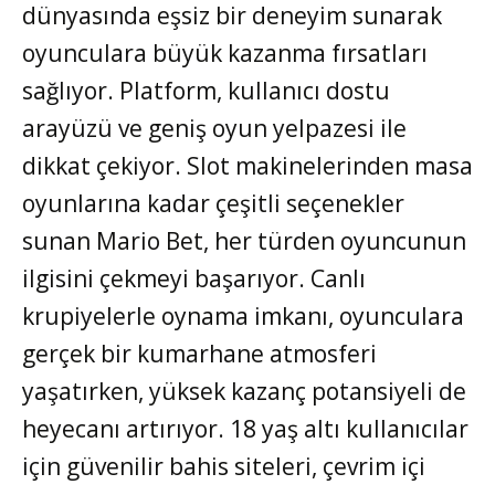
dünyasında eşsiz bir deneyim sunarak
oyunculara büyük kazanma fırsatları
sağlıyor. Platform, kullanıcı dostu
arayüzü ve geniş oyun yelpazesi ile
dikkat çekiyor. Slot makinelerinden masa
oyunlarına kadar çeşitli seçenekler
sunan Mario Bet, her türden oyuncunun
ilgisini çekmeyi başarıyor. Canlı
krupiyelerle oynama imkanı, oyunculara
gerçek bir kumarhane atmosferi
yaşatırken, yüksek kazanç potansiyeli de
heyecanı artırıyor. 18 yaş altı kullanıcılar
için güvenilir bahis siteleri, çevrim içi