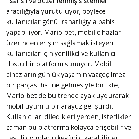
lisanslı ve düzenlenmiş sistemler
aracılığıyla yürütülüyor, böylece
kullanıcılar gönül rahatlığıyla bahis
yapabiliyor. Mario-bet, mobil cihazlar
üzerinden erişim sağlamak isteyen
kullanıcılar için yenilikçi ve kullanıcı
dostu bir platform sunuyor. Mobil
cihazların günlük yaşamın vazgeçilmez
bir parçası haline gelmesiyle birlikte,
Mario-bet de bu trende ayak uydurarak
mobil uyumlu bir arayüz geliştirdi.
Kullanıcılar, diledikleri yerden, istedikleri
zaman bu platforma kolayca erişebilir ve
çeşitli oyunların keyfini çıkarabilirler.