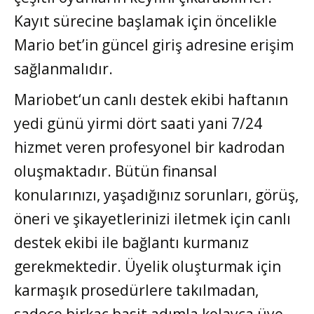
Kayıt sürecine başlamak için öncelikle
Mario bet’in güncel giriş adresine erişim
sağlanmalıdır.
Mariobet‘un canlı destek ekibi haftanın
yedi günü yirmi dört saati yani 7/24
hizmet veren profesyonel bir kadrodan
oluşmaktadır. Bütün finansal
konularınızı, yaşadığınız sorunları, görüş,
öneri ve şikayetlerinizi iletmek için canlı
destek ekibi ile bağlantı kurmanız
gerekmektedir. Üyelik oluşturmak için
karmaşık prosedürlere takılmadan,
sadece birkaç basit adımla kolayca üye