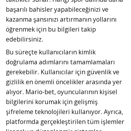
başarılı bahisler yapabileceğinizi ve
kazanma şansınızı artırmanın yollarını
öğrenmek için bu bilgileri takip
edebilirsiniz.
Bu süreçte kullanıcıların kimlik
doğrulama adımlarını tamamlamaları
gerekebilir. Kullanıcılar için güvenlik ve
gizlilik en önemli öncelikler arasında yer
alıyor. Mario-bet, oyuncularının kişisel
bilgilerini korumak için gelişmiş
şifreleme teknolojileri kullanıyor. Ayrıca,
platformda gerçekleştirilen tüm işlemler