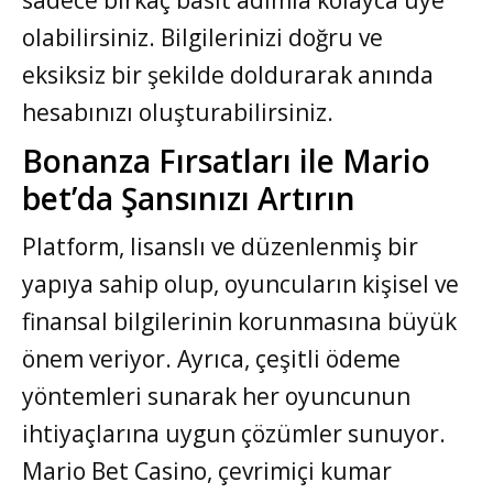
olabilirsiniz. Bilgilerinizi doğru ve
eksiksiz bir şekilde doldurarak anında
hesabınızı oluşturabilirsiniz.
Bonanza Fırsatları ile Mario
bet’da Şansınızı Artırın
Platform, lisanslı ve düzenlenmiş bir
yapıya sahip olup, oyuncuların kişisel ve
finansal bilgilerinin korunmasına büyük
önem veriyor. Ayrıca, çeşitli ödeme
yöntemleri sunarak her oyuncunun
ihtiyaçlarına uygun çözümler sunuyor.
Mario Bet Casino, çevrimiçi kumar