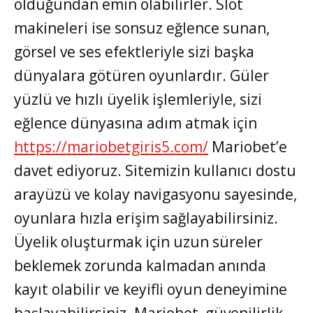
olduğundan emin olabilirler. Slot
makineleri ise sonsuz eğlence sunan,
görsel ve ses efektleriyle sizi başka
dünyalara götüren oyunlardır. Güler
yüzlü ve hızlı üyelik işlemleriyle, sizi
eğlence dünyasına adım atmak için
https://mariobetgiris5.com/
Mariobet’e
davet ediyoruz. Sitemizin kullanıcı dostu
arayüzü ve kolay navigasyonu sayesinde,
oyunlara hızla erişim sağlayabilirsiniz.
Üyelik oluşturmak için uzun süreler
beklemek zorunda kalmadan anında
kayıt olabilir ve keyifli oyun deneyimine
başlayabilirsiniz. Mariobet, güvenilirlik