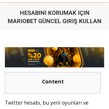
HESABINI KORUMAK IÇIN
MARIOBET GÜNCEL GIRIŞ KULLAN
Du är här:
Content
Twitter hesabı, bu yeni oyunları ve