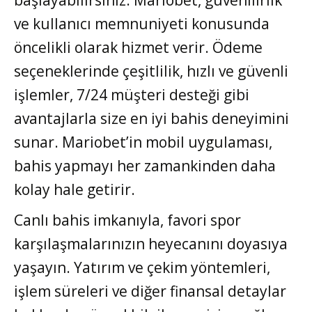
ve kullanıcı memnuniyeti konusunda
öncelikli olarak hizmet verir. Ödeme
seçeneklerinde çeşitlilik, hızlı ve güvenli
işlemler, 7/24 müşteri desteği gibi
avantajlarla size en iyi bahis deneyimini
sunar. Mariobet’in mobil uygulaması,
bahis yapmayı her zamankinden daha
kolay hale getirir.
Canlı bahis imkanıyla, favori spor
karşılaşmalarınızın heyecanını doyasıya
yaşayın. Yatırım ve çekim yöntemleri,
işlem süreleri ve diğer finansal detaylar