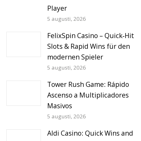
Player
5 augusti, 2026
FelixSpin Casino – Quick‑Hit
Slots & Rapid Wins für den
modernen Spieler
5 augusti, 2026
Tower Rush Game: Rápido
Ascenso a Multiplicadores
Masivos
5 augusti, 2026
Aldi Casino: Quick Wins and