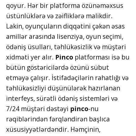
qoyur. Hər bir platforma özünəməxsus
üstünlüklərə və zəifliklərə malikdir.
Lakin, oyunçuların diqqətini çəkən əsas
amillər arasında lisenziya, oyun seçimi,
ödəniş üsulları, təhlükəsizlik və müştəri
xidməti yer alır.
Pinco
platforması isə bu
bütün göstəricilərdə özünü sübut
etməyə çalışır. İstifadəçilərin rahatlığı və
təhlükəsizliyi düşünülərək hazırlanan
interfeys, sürətli ödəniş sistemləri və
7/24 müştəri dəstəyi
pinco
-nu
rəqiblərindən fərqləndirən başlıca
xüsusiyyətlərdəndir. Həmçinin,