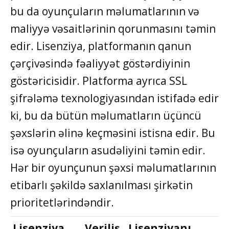
bu da oyunçuların məlumatlarının və
maliyyə vəsaitlərinin qorunmasını təmin
edir. Lisenziya, platformanın qanun
çərçivəsində fəaliyyət göstərdiyinin
göstəricisidir. Platforma ayrıca SSL
şifrələmə texnologiyasından istifadə edir
ki, bu da bütün məlumatların üçüncü
şəxslərin əlinə keçməsini istisna edir. Bu
isə oyunçuların asudəliyini təmin edir.
Hər bir oyunçunun şəxsi məlumatlarının
etibarlı şəkildə saxlanılması şirkətin
prioritetlərindəndir.
Lisenziya
Veriliş
Lisenziyanı