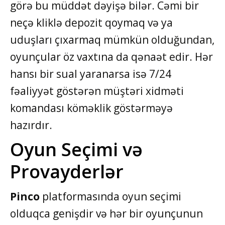
görə bu müddət dəyişə bilər. Cəmi bir
neçə kliklə depozit qoymaq və ya
uduşları çıxarmaq mümkün olduğundan,
oyunçular öz vaxtına da qənaət edir. Hər
hansı bir sual yaranarsa isə 7/24
fəaliyyət göstərən müştəri xidməti
komandası köməklik göstərməyə
hazırdır.
Oyun Seçimi və
Provayderlər
Pinco
platformasında oyun seçimi
olduqca genişdir və hər bir oyunçunun