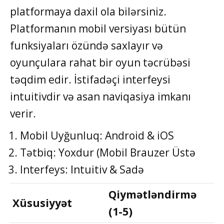
platformaya daxil ola bilərsiniz.
Platformanın mobil versiyası bütün
funksiyaları özündə saxlayır və
oyunçulara rahat bir oyun təcrübəsi
təqdim edir. İstifadəçi interfeysi
intuitivdir və asan naviqasiya imkanı
verir.
Mobil Uyğunluq: Android & iOS
Tətbiq: Yoxdur (Mobil Brauzer Üstə
Interfeys: Intuitiv & Sadə
Qiymətləndirmə
Xüsusiyyət
(1-5)