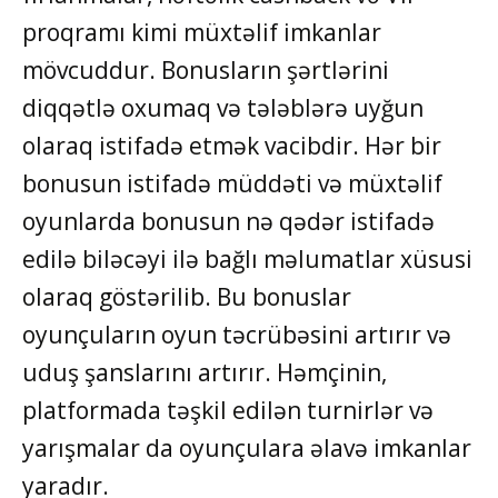
proqramı kimi müxtəlif imkanlar
mövcuddur. Bonusların şərtlərini
diqqətlə oxumaq və tələblərə uyğun
olaraq istifadə etmək vacibdir. Hər bir
bonusun istifadə müddəti və müxtəlif
oyunlarda bonusun nə qədər istifadə
edilə biləcəyi ilə bağlı məlumatlar xüsusi
olaraq göstərilib. Bu bonuslar
oyunçuların oyun təcrübəsini artırır və
uduş şanslarını artırır. Həmçinin,
platformada təşkil edilən turnirlər və
yarışmalar da oyunçulara əlavə imkanlar
yaradır.