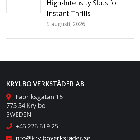
High-Intensity Slots for
Instant Thrills
5 augusti, 2026
KRYLBO VERKSTÄDER AB
Fabriksgatan 15
775 54 Krylbo
SWEDEN
+46 226 619 25
info@krylboverkstader.se