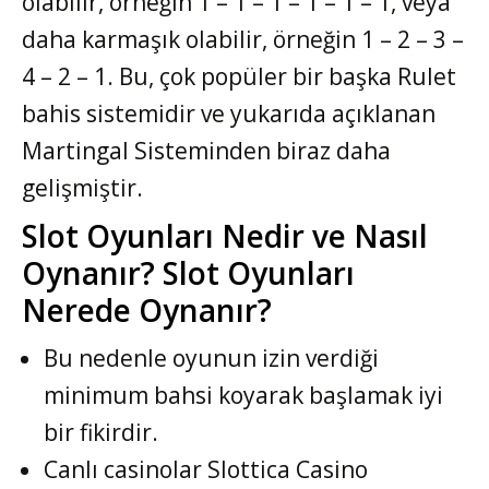
olabilir, örneğin 1 – 1 – 1 – 1 – 1 – 1, veya
daha karmaşık olabilir, örneğin 1 – 2 – 3 –
4 – 2 – 1. Bu, çok popüler bir başka Rulet
bahis sistemidir ve yukarıda açıklanan
Martingal Sisteminden biraz daha
gelişmiştir.
Slot Oyunları Nedir ve Nasıl
Oynanır? Slot Oyunları
Nerede Oynanır?
Bu nedenle oyunun izin verdiği
minimum bahsi koyarak başlamak iyi
bir fikirdir.
Canlı casinolar Slottica Casino