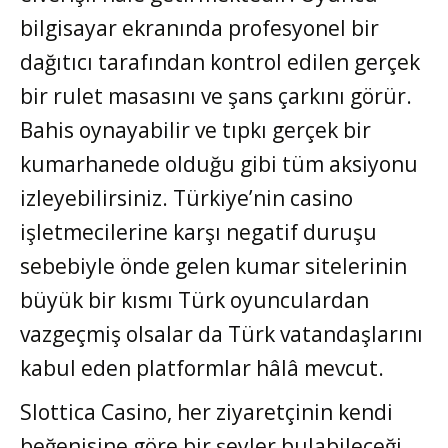
bilgisayar ekranında profesyonel bir
dağıtıcı tarafından kontrol edilen gerçek
bir rulet masasını ve şans çarkını görür.
Bahis oynayabilir ve tıpkı gerçek bir
kumarhanede olduğu gibi tüm aksiyonu
izleyebilirsiniz. Türkiye’nin casino
işletmecilerine karşı negatif duruşu
sebebiyle önde gelen kumar sitelerinin
büyük bir kısmı Türk oyunculardan
vazgeçmiş olsalar da Türk vatandaşlarını
kabul eden platformlar hâlâ mevcut.
Slottica Casino, her ziyaretçinin kendi
beğenisine göre bir şeyler bulabileceği