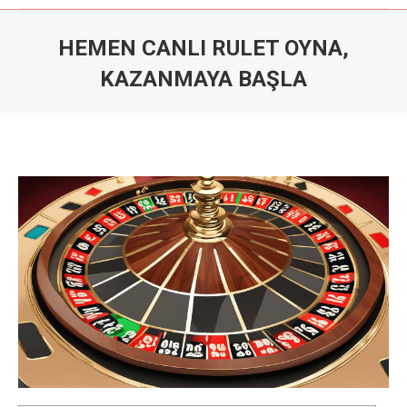
HEMEN CANLI RULET OYNA,
KAZANMAYA BAŞLA
Du är här: