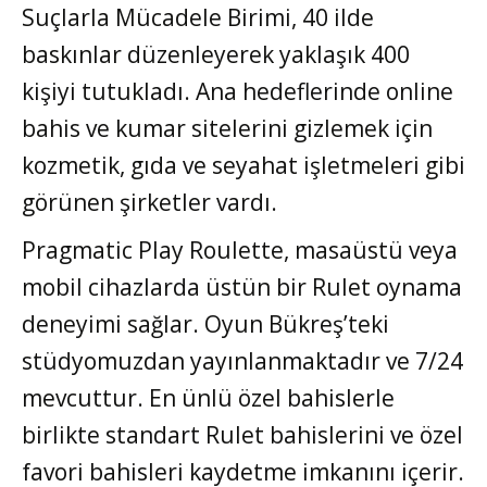
Suçlarla Mücadele Birimi, 40 ilde
baskınlar düzenleyerek yaklaşık 400
kişiyi tutukladı. Ana hedeflerinde online
bahis ve kumar sitelerini gizlemek için
kozmetik, gıda ve seyahat işletmeleri gibi
görünen şirketler vardı.
Pragmatic Play Roulette, masaüstü veya
mobil cihazlarda üstün bir Rulet oynama
deneyimi sağlar. Oyun Bükreş’teki
stüdyomuzdan yayınlanmaktadır ve 7/24
mevcuttur. En ünlü özel bahislerle
birlikte standart Rulet bahislerini ve özel
favori bahisleri kaydetme imkanını içerir.