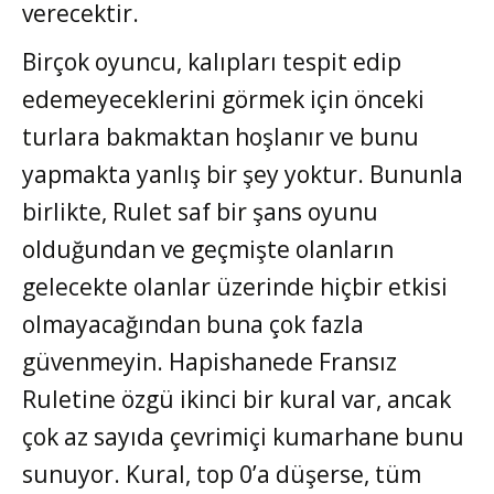
verecektir.
Birçok oyuncu, kalıpları tespit edip
edemeyeceklerini görmek için önceki
turlara bakmaktan hoşlanır ve bunu
yapmakta yanlış bir şey yoktur. Bununla
birlikte, Rulet saf bir şans oyunu
olduğundan ve geçmişte olanların
gelecekte olanlar üzerinde hiçbir etkisi
olmayacağından buna çok fazla
güvenmeyin. Hapishanede Fransız
Ruletine özgü ikinci bir kural var, ancak
çok az sayıda çevrimiçi kumarhane bunu
sunuyor. Kural, top 0’a düşerse, tüm