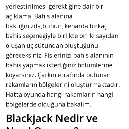
yerleştirilmesi gerektiğine dair bir
açıklama. Bahis alanına
baktığınızda,bunun, kenarda birkaç
bahis seçeneğiyle birlikte on iki sayıdan
oluşan üç sütundan oluştuğunu
göreceksiniz. Fişlerinizi bahis alanının
bahis yapmak istediğiniz bölümlerine
koyarsınız. Çarkın etrafında bulunan
rakamların bölgelerini oluşturmaktadır.
Hatta oyunda hangi rakamların hangi
bölgelerde olduğuna bakalım.
Blackjack Nedir ve