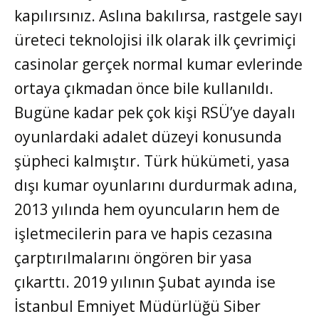
kapılırsınız. Aslına bakılırsa, rastgele sayı
üreteci teknolojisi ilk olarak ilk çevrimiçi
casinolar gerçek normal kumar evlerinde
ortaya çıkmadan önce bile kullanıldı.
Bugüne kadar pek çok kişi RSÜ’ye dayalı
oyunlardaki adalet düzeyi konusunda
şüpheci kalmıştır. Türk hükümeti, yasa
dışı kumar oyunlarını durdurmak adına,
2013 yılında hem oyuncuların hem de
işletmecilerin para ve hapis cezasına
çarptırılmalarını öngören bir yasa
çıkarttı. 2019 yılının Şubat ayında ise
İstanbul Emniyet Müdürlüğü Siber