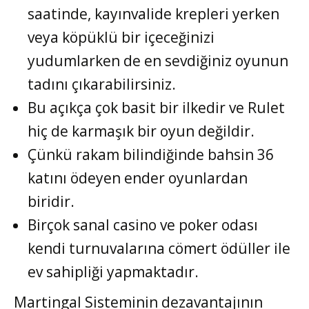
saatinde, kayınvalide krepleri yerken
veya köpüklü bir içeceğinizi
yudumlarken de en sevdiğiniz oyunun
tadını çıkarabilirsiniz.
Bu açıkça çok basit bir ilkedir ve Rulet
hiç de karmaşık bir oyun değildir.
Çünkü rakam bilindiğinde bahsin 36
katını ödeyen ender oyunlardan
biridir.
Birçok sanal casino ve poker odası
kendi turnuvalarına cömert ödüller ile
ev sahipliği yapmaktadır.
Martingal Sisteminin dezavantajının