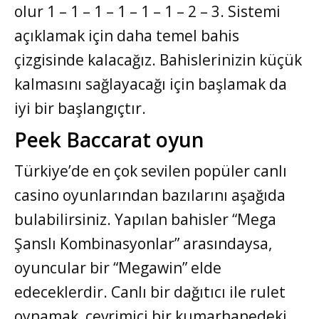
olur 1 – 1 – 1 – 1 – 1 – 1 – 2 – 3. Sistemi
açıklamak için daha temel bahis
çizgisinde kalacağız. Bahislerinizin küçük
kalmasını sağlayacağı için başlamak da
iyi bir başlangıçtır.
Peek Baccarat oyun
Türkiye’de en çok sevilen popüler canlı
casino oyunlarından bazılarını aşağıda
bulabilirsiniz. Yapılan bahisler “Mega
Şanslı Kombinasyonlar” arasındaysa,
oyuncular bir “Megawin” elde
edeceklerdir. Canlı bir dağıtıcı ile rulet
oynamak, çevrimiçi bir kumarhanedeki